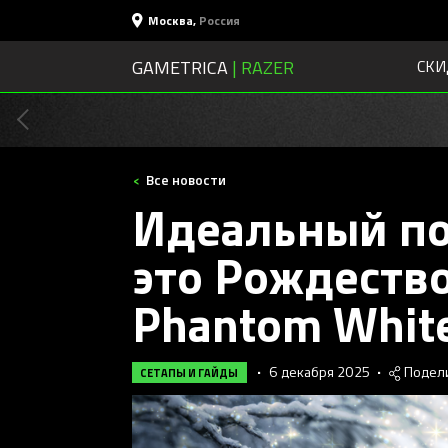
Москва
,
Россия
GAMETRICA
| RAZER
СКИ
Все новости
Идеальный по
это Рождество
Phantom Whit
•
6 декабря 2025
•
Подел
СЕТАПЫ И ГАЙДЫ