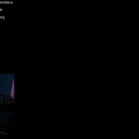
оновка
я
ему