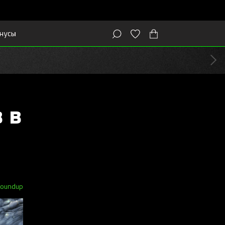
нусы
 в
roundup