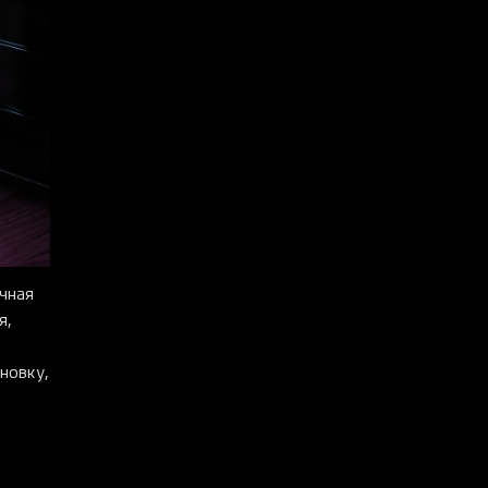
чная
я,
новку,