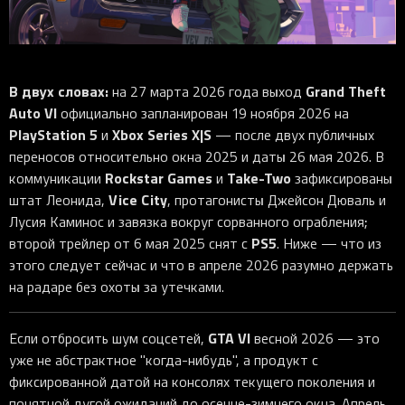
iOS-приложения
Рюкзаки
Pro Click
Tartarus
Hammerhead
Wireless Control Pod
Kraken Kitty
Goliathus
Pro Click V2
Киберспорт
Аксессуары
Аксессуары
Аксессуары для мышей
Аксессуары для клавиатур
Аксессуары для аудио
Kiyo
Firefly
Pro Click V2 Vertical
Игровые ивенты
Коллаборации
Новинки
Игровые мыши
Все клавиатуры
Все аудио для ПК
Контроллеры
HyperFlux V2
Pro Type Ergo
Софт
В двух словах:
Grand Theft
на 27 марта 2026 года выход
Освещение
Strider
Pro Type
Synapse 4
Auto VI
официально запланирован 19 ноября 2026 на
Ripsaw
Sphex
Pro Glide XXL
Synapse 3
PlayStation 5
Xbox Series X|S
и
— после двух публичных
переносов относительно окна 2025 и даты 26 мая 2026. В
Все устройства
Gigantus
Chroma™ RGB
Rockstar Games
Take-Two
коммуникации
и
зафиксированы
Pro Glide
THX Spatial
Vice City
штат Леонида,
, протагонисты Джейсон Дюваль и
Лусия Каминос и завязка вокруг сорванного ограбления;
7.1 Sound
PS5
второй трейлер от 6 мая 2025 снят с
. Ниже — что из
Synapse 2 Legacy
этого следует сейчас и что в апреле 2026 разумно держать
Virtual Ring Light
на радаре без охоты за утечками.
Razer Axon
GTA VI
Если отбросить шум соцсетей,
весной 2026 — это
Streamer Companion App
уже не абстрактное "когда-нибудь", а продукт с
Cortex
фиксированной датой на консолях текущего поколения и
понятной дугой ожиданий до осенне-зимнего окна. Апрель