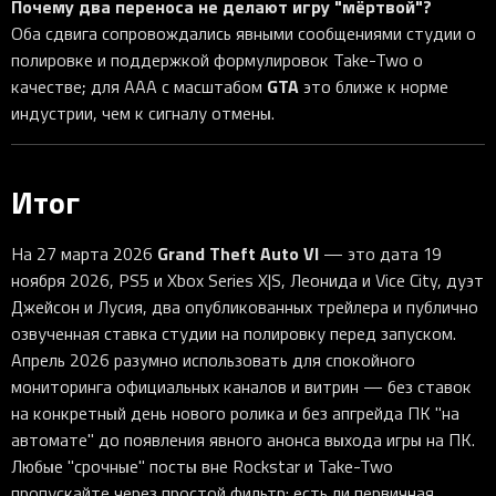
Почему два переноса не делают игру "мёртвой"?
Оба сдвига сопровождались явными сообщениями студии о
полировке и поддержкой формулировок Take-Two о
GTA
качестве; для AAA с масштабом
это ближе к норме
индустрии, чем к сигналу отмены.
Итог
Grand Theft Auto VI
На 27 марта 2026
— это дата 19
ноября 2026, PS5 и Xbox Series X|S, Леонида и Vice City, дуэт
Джейсон и Лусия, два опубликованных трейлера и публично
озвученная ставка студии на полировку перед запуском.
Апрель 2026 разумно использовать для спокойного
мониторинга официальных каналов и витрин — без ставок
на конкретный день нового ролика и без апгрейда ПК "на
автомате" до появления явного анонса выхода игры на ПК.
Любые "срочные" посты вне Rockstar и Take-Two
пропускайте через простой фильтр: есть ли первичная