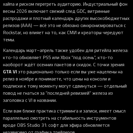
хайпа и риском перегреть аудиторию. Индустриальный фон
весны 2026 включает свежий след GDC, витринные
распродажи и плотный календарь других высокобюджетных
релизов (AAA) — всё это не обязано синхронизироваться с
Rockstar, но влияет на то, как СМИ и креаторы чередуют
темы.
Календарь март–апрель также удобен для ритейла железа:
кто-то обновляет PS5 или Xbox "под осень", кто-то
наоборот ждёт осенних пакетов и скидок. С точки зрения
GTA VI
это рационально только если вы уже нацелены на
релиз в ноябре и понимаете, что цены на консоли и
подписки к тому моменту могут сдвинуться — отдельный
повод не гнаться за "последней ревизией" железа из
заголовка с VI в названии.
Если вам ближе практика стриминга и записи, имеет смысл
параллельно смотреть на стабильность инструментов
вроде OBS Studio 31: софт для эфира обновляется
независимо от графика трейлеров.