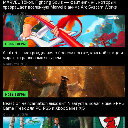
MARVEL Tōkon: Fighting Souls — файтинг 4v4, который
превращает вселенную Marvel в аниме Arc System Works
5 августа 2026
НОВЫЕ ИГРЫ
Akatori — метроидвания о боевом посохе, красной птице и
мирах, отравленных янтарём
4 августа 2026
НОВЫЕ ИГРЫ
Beast of Reincarnation выходит 4 августа: новая экшен-RPG
Game Freak для PC, PS5 и Xbox Series X|S
3 августа 2026