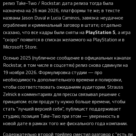
релиз Take-Two / Rockstar: дата релиза тогда была
назначена на 26 мая 2026, платформы те же; в тексте
названы Jason Duval и Lucia Caminos, завязка: неудачное
ограбление и криминальный заговор в штате; отдельно
PlayStation 5
сказано, что все кадры были сняты на
, а игра
"скоро" появится в списках желаемого на PlayStation и в
Microsoft Store.
Осенью 2025 (публичное сообщение в официальных каналах
Rockstar, в том числе в соцсетях) релиз снова сдвинули на
19 ноября 2026. Формулировка студии — про
необходимость дополнительного времени и полировки,
чтобы соответствовать ожиданиям аудитории. Strauss
Zelnick в комментариях для прессы связывал решение с
принципом: если продукту нужно больше времени, чтобы
стать "лучшей версией себя", публицист поддерживает
студию; позиция Take-Two при этом — уверенность в
новой дате в рамках того же фискального года компании.
Содержательно второй трейлер сместил разговор с "есть ли