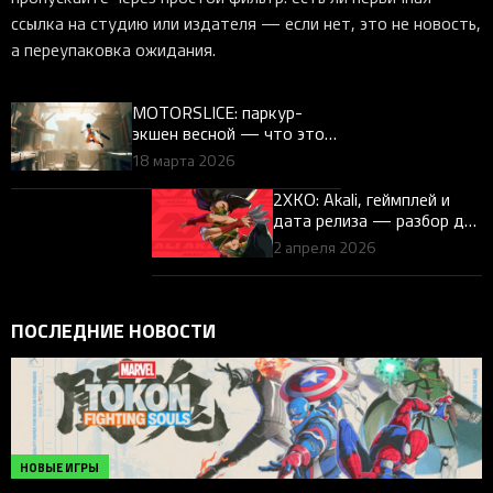
ссылка на студию или издателя — если нет, это не новость,
а переупаковка ожидания.
MOTORSLICE: паркур-
экшен весной — что это
за игра и почему её ждут
18 марта 2026
2XKO: Akali, геймплей и
дата релиза — разбор для
геймеров
2 апреля 2026
ПОСЛЕДНИЕ НОВОСТИ
НОВЫЕ ИГРЫ