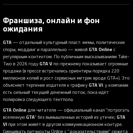
Франшиза, онлайн и фон
ожидания
GTA
— отдельный культурный пласт: мемы, политические
GTA Online
споры, моддинг и параллельно — живой
с
регулярным контентом. По публичным высказываниям Take-
GTA V
Two в 2026 году
по-прежнему показывает огромные
продажи (в прессе встречались ориентиры порядка 220
миллионов копий и рост сервисных метрик вроде GTA+). Это
GTA VI
объясняет терпение издателя к графику
: у компании
есть сильный текущий денежный поток, пока идёт
полировка следующего тентпола.
GTA Online
для читателя — официальный канал "потрогать
GTA
GTA
вселенную
" без вымышленных историй из утечек;
VI
при этом живёт в другом коммуникационном контуре.
Смешивать патчноуты Online с "доказательствами" сюжета