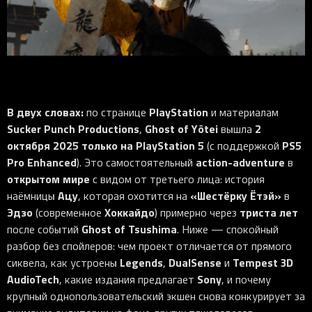
iOS-приложения
Рюкзаки
Pro Click
Tartarus
Hammerhead
Wireless Control Pod
Kraken Kitty
Goliathus
Pro Click V2
Киберспорт
Аксессуары
Аксессуары
Аксессуары для мышей
Аксессуары для клавиатур
Аксессуары для аудио
Kiyo
Firefly
Pro Click V2 Vertical
Игровые ивенты
Коллаборации
Новинки
Игровые мыши
Все клавиатуры
Все аудио для ПК
Контроллеры
HyperFlux V2
Pro Type Ergo
Софт
Освещение
Strider
Pro Type
Synapse 4
Ripsaw
Sphex
Pro Glide XXL
Synapse 3
В двух словах:
PlayStation
по странице
и материалам
Все устройства
Gigantus
Chroma™ RGB
Sucker Punch Productions
Ghost of Yōtei
2
,
вышла
октября 2025
только на PlayStation 5
PS5
(с поддержкой
Pro Glide
THX Spatial
Pro Enhanced
action-adventure
). Это самостоятельный
в
7.1 Sound
открытом мире
с видом от третьего лица: история
Ацу
«Шестёрку Ётэй»
наёмницы
, которая охотится на
в
Synapse 2 Legacy
Эдзо
Хоккайдо
триста лет
(современное
) примерно через
Virtual Ring Light
Ghost of Tsushima
после событий
. Ниже — спокойный
Razer Axon
разбор без спойлеров: чем проект отличается от прямого
Legends
DualSense
Tempest 3D
сиквела, как устроены
,
и
Streamer Companion App
AudioTech
Sony
, какие издания предлагает
, и почему
Cortex
крупный однопользовательский экшен снова конкурирует за