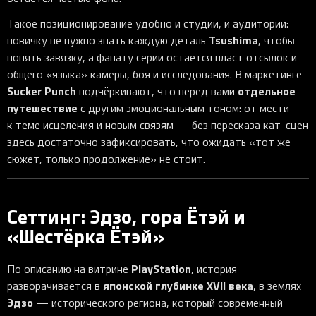
Такое позиционирование удобно и студии, и аудитории:
Tsushima
новичку не нужно знать каждую деталь
, чтобы
понять завязку, а фанату серии остаётся пласт отсылок и
общего «языка» камеры, боя и исследования. В маркетинге
Sucker Punch
отдельное
подчёркивают, что перед вами
путешествие
с другим эмоциональным тоном: от мести —
к теме исцеления и новым связям — без пересказа кат-сцен
здесь достаточно зафиксировать, что ожидать «тот же
сюжет, только продолжение» не стоит.
Сеттинг: Эдзо, гора Ётэй и
«Шестёрка Ётэй»
PlayStation
По описанию на витрине
, история
японской глубинке XVII века
разворачивается в
, в землях
Эдзо
— исторического региона, который современный