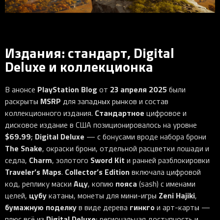
Издания: стандарт, Digital
Deluxe и коллекционка
PlayStation Blog
23 апреля 2025
В анонсе
от
были
MSRP
раскрыты
для западных рынков и состав
Стандартное
коллекционного издания.
цифровое и
дисковое издание в США позиционировалось на уровне
$69.99
Digital Deluxe
;
— с бонусами вроде набора брони
The Snake
, окраски брони, отдельной расцветки лошади и
Charm
Sword Kit
седла,
, золотого
и ранней разблокировки
Traveler’s Maps
Collector’s Edition
.
включала цифровой
Ацу
пояса
код, реплику маски
, копию
(sash) с именами
цубу
Zeni Hajiki
целей,
катаны, монеты для мини-игры
,
бумажную поделку
гинкго
в виде дерева
и арт-карты —
Digital Deluxe
плюс всё из
; региональная доступность и