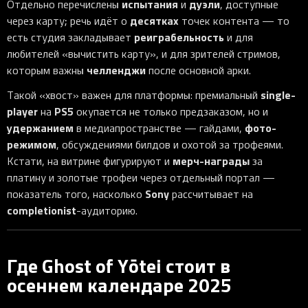
испытания
дуэли
Отдельно перечислены
и
, доступные
десятках
через карту; речь идёт о
точек контента — то
реиграбельность
есть студия закладывает
и для
любителей «вычистить карту», и для зрителей стримов,
челленджи
которым важны
после основной арки.
single-
Такой «хвост» важен для платформы: премиальный
player
PS5
на
окупается не только предзаказом, но и
удержанием
фото-
в медиапространстве — гайдами,
режимом
, обсуждениями билдов и охотой за трофеями.
мерч-награды
Кстати, на витрине фигурируют и
за
платину и золотые трофеи через отдельный портал —
Sony
показатель того, насколько
рассчитывает на
completionist
-аудиторию.
Где Ghost of Yōtei стоит в
осеннем календаре 2025