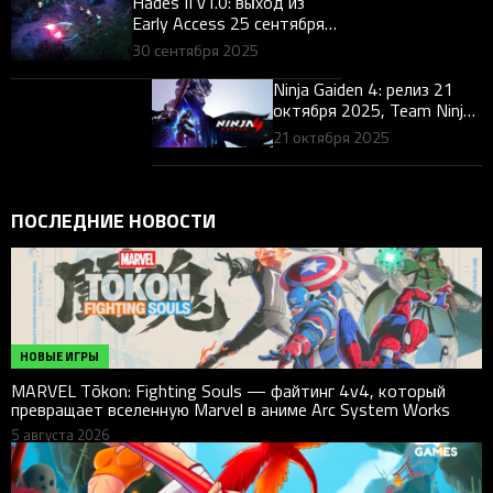
Hades II v1.0: выход из
Early Access 25 сентября
2025 — разбор для
30 сентября 2025
геймеров
Ninja Gaiden 4: релиз 21
октября 2025, Team Ninja
и PlatinumGames —
21 октября 2025
разбор для геймеров
ПОСЛЕДНИЕ НОВОСТИ
НОВЫЕ ИГРЫ
MARVEL Tōkon: Fighting Souls — файтинг 4v4, который
превращает вселенную Marvel в аниме Arc System Works
5 августа 2026