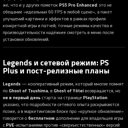
PS5 Pro Enhanced
же, что и у других пометок
: это не
обещание «идеальных 60 FPS в любой сцене», а пакет
улучшений картинки и эффектов в рамках профиля
конкретной игры и патчей; точные режимы качества и
производительности надёжнее смотреть в меню после
установки обновлений.
Legends и сетевой режим: PS
Plus и пост-релизные планы
Legends
— кооперативный режим, который многие помнят
Ghost of Tsushima
Ghost of Yōtei
по
, в
возвращается, но
не в первый день
PlayStation
старта: на странице
указано, что подробности сетевого опыта раскрываются
позже, а в маркетинговом блоке про «крупное обновление»
бесплатном
говорится о
дополнении для владельцев игры
PVE
с
-испытаниями против «сверхъестественных» версий