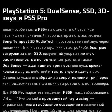
PlayStation 5: DualSense, SSD, 3D-
звук и PS5 Pro
PS5
Блок «особенности
» на официальной странице
перечисляет привычный набор для крупного эксклюзива
Sony
Tempest 3D AudioTech
:
(пространственный звук через
быстрые
динамики ТВ или стереонаушники с настройкой),
загрузки
SSD
плотную
за счёт
, визуальный упор на
растительность
погодные
и
контрасты, а также
DualSense
адаптивные триггеры
крюка-
—
для лука,
кошки
тактильную отдачу
и других действий и
в бою.
вибрация
сопротивление триггеров
Отдельно указаны
и
как поддерживаемые функции беспроводного контроллера.
PS5 Pro
PSSR
Для
маркетинг выделяет
(масштабирование с
продвинутый ray tracing
ИИ для 4K-экранов) и
—
глобальное освещение
отражения, тени и
в заявленной
формулировке. Практический смысл для покупателя тот