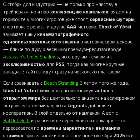
Октябрь для индустрии — не только про «листву в
конкуренцию кошельков
трейлерах», но и про
: рядом на
сервисные шутеры
горизонте у многих игроков уже стоят
,
AAA
Ghost of Yōtei
спортивные релизы и другие
-истории.
кинематографичного
занимает нишу
однопользовательского экшена
в историческом декоре
— ближе по духу к весенним премиум-релизам вроде
Assassin's Creed Shadows
, но с другим темпом и с
эксклюзивностью
PS5
для
, тогда как многие крупные
западные тайтлы идут сразу на несколько платформ.
Если сравнивать с
Death Stranding 2
летом того же года,
Ghost of Yōtei
action
ближе к «классическому»
в
открытом мире
без центрального акцента на асинхронном
Legends
«строительстве мира», хотя
добавляет
кооперативный слой отдельно от кампании. А вот с
Battlefield 6
игра почти не пересекается по жанру — но
времени маркетинга
вниманию
пересекается по
и
стримов
2025
: зрительское и новостное поле октября
всё