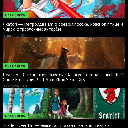
НОВЫЕ ИГРЫ
Akatori — метроидвания о боевом посохе, красной птице и
мирах, отравленных янтарём
4 августа 2026
НОВЫЕ ИГРЫ
Beast of Reincarnation выходит 4 августа: новая экшен-RPG
Game Freak для PC, PS5 и Xbox Series X|S
3 августа 2026
НОВЫЕ ИГРЫ
Scarlet Deer Inn — вышитая сказка о матери, тёмных