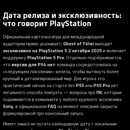
Дата релиза и эксклюзивность:
что говорит PlayStation
Официальная карточка игры для международной
Ghost of Yōtei
аудитории прямо указывает:
выходит
эксклюзивно на PlayStation 5
2 октября 2025
и включает
PlayStation 5 Pro
поддержку
. Отдельно подчёркивается,
версии для PS4 нет
что
: команда сосредоточилась на
«следующем поколении» железа, чтобы вытянуть более
крупный и детализированный мир. Для игрока это
PS5
PS5 Pro
практический сигнал: на старте без
или
нет
ПК
легального способа поиграть — вопросы про
, которые
поднимаются в комьюнити у любого крупного эксклюзива
Sony
FAQ
, в официальном
на момент описания закрыты
формулировкой про консольный запуск.
Имеет смысл не путать календарную дату с локальным