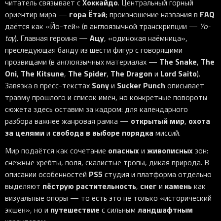
Хоккайдо
читатель связывает с
. Центральный горный
гора Ётэй
FAQ
ориентир мира —
; произношение названия в
даётся как «Йо-тей» (в англоязычной транскрипции —
Yo-
Ацу
tay
). Главная героиня —
, «одинокая наёмница»,
преследующая банду из шести фигур с говорящими
The Snake
The
прозвищами (в англоязычных материалах —
,
Oni
The Kitsune
The Spider
The Dragon
Lord Saito
,
,
,
и
).
Sony
Sucker Punch
Завязка в пресс-текстах
и
описывает
травму прошлого и список имён, но конкретные повороты
сюжета здесь оставим за кадром: для календарного
открытый мир
охота
разбора важнее жанровая рамка —
,
за целями
свобода в выборе порядка
и
миссий.
опасных
живописных
Мир подаётся как сочетание
и
зон:
снежные хребты, поля, скалистые тропы, дикая природа. В
PS5
описании особенностей
студия и платформа отдельно
пёструю растительность
снег
камень
выделяют
,
и
как
визуальные опоры — то есть это не только «исторический
путешествие
ландшафтным
экшен», но и
с сильным