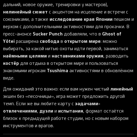
дальний, новое оружие, тренировки у мастеров),
нелинейный сюжет
с акцентом на исцеление и встречи с
исследование края Японии
союзниками, а также
пешком и
верхом с дополнительными активностями для прокачки. В
Sucker Punch
Ghost of
пресс-анонсе
добавляли, что в
Yōtei
свобода
открытом мире
расширена
в
: можно
выбирать, за какой нитью охоты идти первой, заниматься
наёмными целями
наставниками оружия
и
, разводить
костёр
для отдыха в открытом мире и пользоваться
Tsushima
знакомыми игрокам
активностями в обновлённом
виде.
линейный
Для ожиданий это важно: если вам нужен чистый
экшен без «песочницы», игра может предложить другой
задачами-
темп. Если же вы любите карту с
отвлечениями
дуэли
испытания
,
и
, формат остаётся
близок к предыдущей работе студии, но с новым набором
инструментов и врагов.