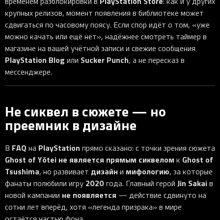
PlayStation Store
временем разблокировки в
: как и у других
крупных релизов, момент появления в библиотеке может
сдвигаться по часовому поясу. Если спор идёт о том, «уже
можно качать или ещё нет», надёжнее смотреть таймер в
магазине на вашей учётной записи и свежие сообщения
PlayStation Blog
Sucker Punch
или
, а не пересказ в
мессенджере.
Не сиквел в сюжете — но
преемник в дизайне
FAQ
PlayStation
В
на
прямо сказано: с точки зрения сюжета
Ghost of Yōtei
не является прямым сиквелом
Ghost of
к
Tsushima
дизайн
мифологию
, но развивает
и
, за которые
2020
Jin Sakai
фанаты полюбили игру
года. Главный герой
в
не появляется
новой кампании
— действие сдвинуто на
сотни лет вперёд, хотя «легенда призрака» в мире
остаётся частью фона.