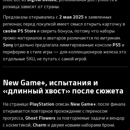
розница зависят от страны.
2 мая 2025
Предзаказы открывались с
в заявленных
регионах; перед покупкой имеет смысл открыть карточку в
своём
PS Store
и сверить бонусы, потому что наборы
промо-материалов и аватаров различаются по витринам.
Sony
PS5
отдельно предлагала лимитированные консоли
и
периферию в стиле игры — для коллекционеров железа это
отдельные SKU, не путать с самой игрой.
New Game+, испытания и
«длинный хвост» после сюжета
PlayStation
New Game+
На странице
описан
: после финала
открывается повторное прохождение с переносом
Ghost Flowers
прогресса,
за повторяемые задачи и вендор
Charm
с косметикой,
и двумя новыми наборами брони.