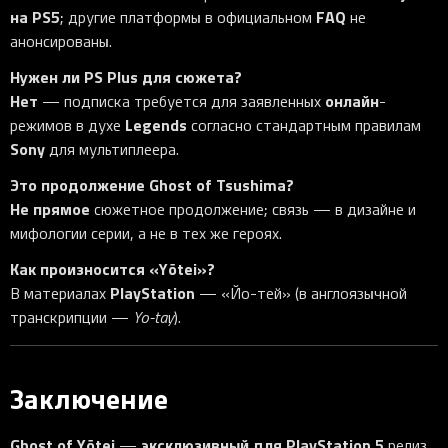
на PS5
FAQ
; другие платформы в официальном
не
анонсированы.
Нужен ли PS Plus для сюжета?
Нет
онлайн
— подписка требуется для заявленных
-
Legends
режимов в духе
согласно стандартным правилам
Sony
для мультиплеера.
Это продолжение Ghost of Tsushima?
Не прямое
сюжетное продолжение; связь — в дизайне и
мифологии серии, а не в тех же героях.
Как произносится «Yōtei»?
PlayStation
В материалах
— «Йо-тей» (в англоязычной
транскрипции —
Yo-tay
).
Заключение
Ghost of Yōtei
эксклюзивный для PlayStation 5
—
релиз