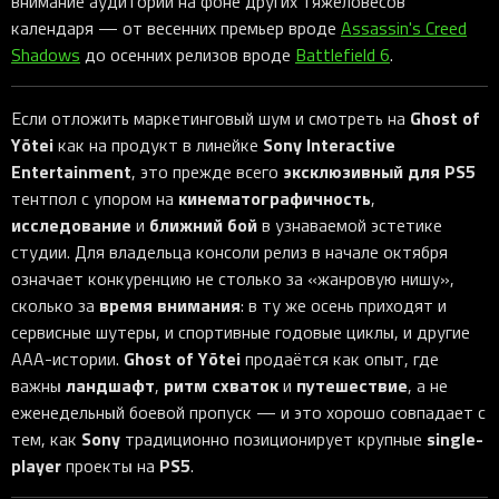
внимание аудитории на фоне других тяжеловесов
календаря — от весенних премьер вроде
Assassin's Creed
Shadows
до осенних релизов вроде
Battlefield 6
.
Ghost of
Если отложить маркетинговый шум и смотреть на
Yōtei
Sony Interactive
как на продукт в линейке
Entertainment
эксклюзивный для PS5
, это прежде всего
кинематографичность
тентпол с упором на
,
исследование
ближний бой
и
в узнаваемой эстетике
студии. Для владельца консоли релиз в начале октября
означает конкуренцию не столько за «жанровую нишу»,
время внимания
сколько за
: в ту же осень приходят и
сервисные шутеры, и спортивные годовые циклы, и другие
Ghost of Yōtei
AAA-истории.
продаётся как опыт, где
ландшафт
ритм схваток
путешествие
важны
,
и
, а не
еженедельный боевой пропуск — и это хорошо совпадает с
Sony
single-
тем, как
традиционно позиционирует крупные
player
PS5
проекты на
.