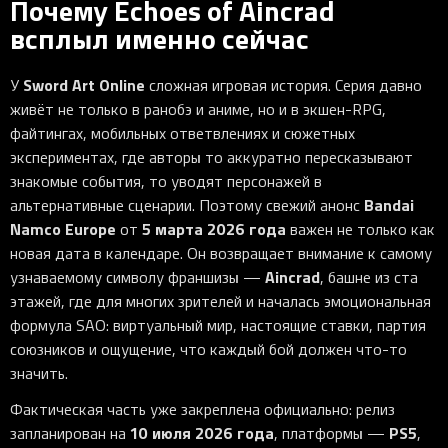
Почему Echoes of Aincrad
всплыл именно сейчас
Sword Art Online
У
сложная игровая история. Серия давно
живёт не только в ранобэ и аниме, но и в экшен-RPG,
файтингах, мобильных ответвлениях и сюжетных
экспериментах, где авторы то аккуратно пересказывают
знакомые события, то уводят персонажей в
Bandai
альтернативные сценарии. Поэтому свежий анонс
Namco Europe
5 марта 2026 года
от
важен не только как
новая дата в календаре. Он возвращает внимание к самому
Aincrad
узнаваемому символу франшизы —
, башне из ста
этажей, где для многих зрителей и началась эмоциональная
формула SAO: виртуальный мир, настоящие ставки, партия
союзников и ощущение, что каждый бой должен что-то
значить.
Фактическая часть уже закреплена официально: релиз
10 июля 2026 года
PS5
запланирован на
, платформы —
,