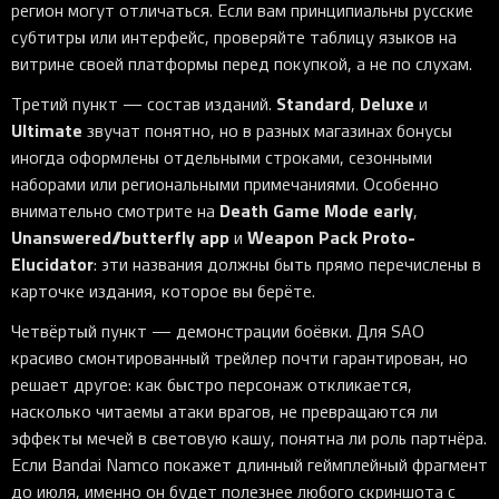
регион могут отличаться. Если вам принципиальны русские
субтитры или интерфейс, проверяйте таблицу языков на
витрине своей платформы перед покупкой, а не по слухам.
Standard
Deluxe
Третий пункт — состав изданий.
,
и
Ultimate
звучат понятно, но в разных магазинах бонусы
иногда оформлены отдельными строками, сезонными
наборами или региональными примечаниями. Особенно
Death Game Mode early
внимательно смотрите на
,
Unanswered//butterfly app
Weapon Pack Proto-
и
Elucidator
: эти названия должны быть прямо перечислены в
карточке издания, которое вы берёте.
Четвёртый пункт — демонстрации боёвки. Для SAO
красиво смонтированный трейлер почти гарантирован, но
решает другое: как быстро персонаж откликается,
насколько читаемы атаки врагов, не превращаются ли
эффекты мечей в световую кашу, понятна ли роль партнёра.
Если Bandai Namco покажет длинный геймплейный фрагмент
до июля, именно он будет полезнее любого скриншота с