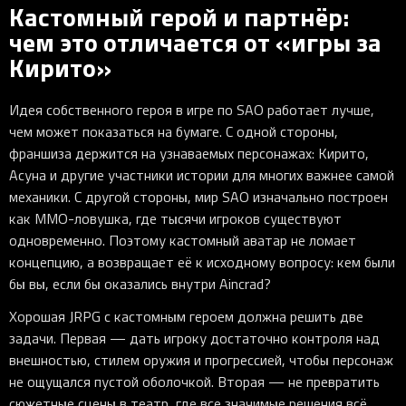
Кастомный герой и партнёр:
чем это отличается от «игры за
Кирито»
Идея собственного героя в игре по SAO работает лучше,
чем может показаться на бумаге. С одной стороны,
франшиза держится на узнаваемых персонажах: Кирито,
Асуна и другие участники истории для многих важнее самой
механики. С другой стороны, мир SAO изначально построен
как MMO-ловушка, где тысячи игроков существуют
одновременно. Поэтому кастомный аватар не ломает
концепцию, а возвращает её к исходному вопросу: кем были
бы вы, если бы оказались внутри Aincrad?
Хорошая JRPG с кастомным героем должна решить две
задачи. Первая — дать игроку достаточно контроля над
внешностью, стилем оружия и прогрессией, чтобы персонаж
не ощущался пустой оболочкой. Вторая — не превратить
сюжетные сцены в театр, где все значимые решения всё