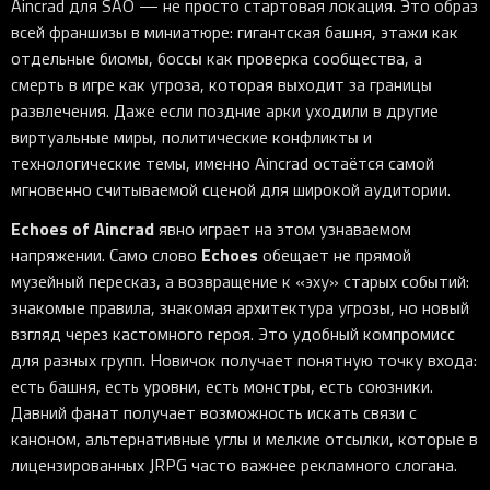
Aincrad для SAO — не просто стартовая локация. Это образ
всей франшизы в миниатюре: гигантская башня, этажи как
отдельные биомы, боссы как проверка сообщества, а
смерть в игре как угроза, которая выходит за границы
развлечения. Даже если поздние арки уходили в другие
виртуальные миры, политические конфликты и
технологические темы, именно Aincrad остаётся самой
мгновенно считываемой сценой для широкой аудитории.
Echoes of Aincrad
явно играет на этом узнаваемом
Echoes
напряжении. Само слово
обещает не прямой
музейный пересказ, а возвращение к «эху» старых событий:
знакомые правила, знакомая архитектура угрозы, но новый
взгляд через кастомного героя. Это удобный компромисс
для разных групп. Новичок получает понятную точку входа:
есть башня, есть уровни, есть монстры, есть союзники.
Давний фанат получает возможность искать связи с
каноном, альтернативные углы и мелкие отсылки, которые в
лицензированных JRPG часто важнее рекламного слогана.