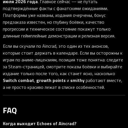
июля 2026 года
. Главное сейчас — не путать
подтверждённые факты с фанатскими ожиданиями.
Платформы уже названы, издания очерчены, бонус
предзаказа известен, но глубину боёвки, качество
прогрессии и техническое состояние покажут только
длинные геймплейные демонстрации и релизная версия.
Если вы скучали по Aincrad, это один из тех анонсов,
которые стоит держать в календаре. Если вы осторожны к
играм по аниме-лицензиям, позиция тоже понятна: следите
за Steam-страницей, смотрите показы боёвки и выбирайте
издание только после того, как станет ясно, насколько
Switch combat
growth points
smithy
,
и
работают вместе,
а не просто красиво лежат в списке особенностей.
FAQ
Когда выходит Echoes of Aincrad?