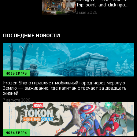
Trip: point-and-click про
путешествия во времени к
3 мая 2026
выходу на ПК
ПОСЛЕДНИЕ НОВОСТИ
НОВЫЕ ИГРЫ
Frozen Ship отправляет мобильный город через мёрзлую
Землю — выживание, где капитан отвечает за двадцать
жизней
7 августа 2026
НОВЫЕ ИГРЫ