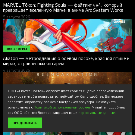
MARVEL Tōkon: Fighting Souls — файтинг 4v4, который
превращает вселенную Marvel в аниме Arc System Works
5 августа 2026
НОВЫЕ ИГРЫ
Akatori — метроидвания о боевом посохе, красной птице и
мирах, отравленных янтарём
4 августа 2026
ООО «Синтез Восток» обрабатывает cookies с целью персонализации
сервисов и чтобы пользоваться веб-сайтом было удобнее. Вы можете
запретить обработку cookies в настройках браузера. Пожалуйста,
НОВЫЕ ИГРЫ
ознакомьтесь с
Политикой использования cookies
. Читайте подробнее,
Beast of Reincarnation выходит 4 августа: новая экшен-RPG
как ООО «Синтез Восток» защищает ваши
персональные данные
.
Game Freak для PC, PS5 и Xbox Series X|S
ПРОДОЛЖИТЬ
3 августа 2026