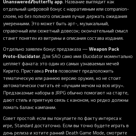
Unanswered//butterfly app
. Название выглядит как
отдельный цифровой бонус с нарративным или companion-
слоем, но без полного описания лучше держать ожидания
умеренными. Это может быть арт-, музыкальный,
справочный или сюжетный довесок; окончательный смысл
станет понятен из витрины и описания состава издания.
Weapon Pack
Отдельно заявлен бонус предзаказа —
Proto-Elucidator
. Для SAO само имя Elucidator моментально
цепляет фаната: это один из самых узнаваемых мечей
Proto
Кирито. Приставка
позволяет предположить
тематическую или раннюю версию оружия, но не стоит
автоматически считать её «лучшим мечом на всю игру».
Предзаказные наборы в JRPG обычно помогают на старте,
дают стиль и приятную связь с каноном, но редко должны
ломать баланс кампании.
Совет простой: если вы покупаете по факту интереса к
игре, Standard достаточно. Если вы точно будете играть в
день релиза и хотите ранний Death Game Mode, смотрите