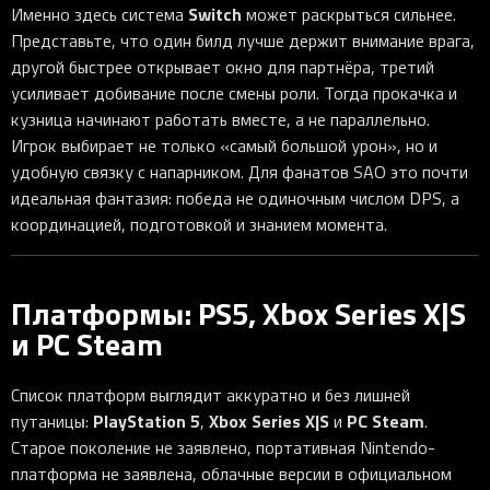
Switch
Именно здесь система
может раскрыться сильнее.
Представьте, что один билд лучше держит внимание врага,
другой быстрее открывает окно для партнёра, третий
усиливает добивание после смены роли. Тогда прокачка и
кузница начинают работать вместе, а не параллельно.
Игрок выбирает не только «самый большой урон», но и
удобную связку с напарником. Для фанатов SAO это почти
идеальная фантазия: победа не одиночным числом DPS, а
координацией, подготовкой и знанием момента.
Платформы: PS5, Xbox Series X|S
и PC Steam
Список платформ выглядит аккуратно и без лишней
PlayStation 5
Xbox Series X|S
PC Steam
путаницы:
,
и
.
Старое поколение не заявлено, портативная Nintendo-
платформа не заявлена, облачные версии в официальном