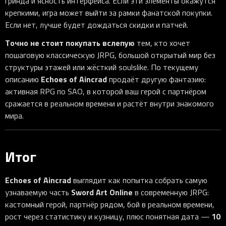
гринда и ясность интерфейса. Если эти элементы окажутся
крепкими, игра может выйти за рамки фанатской покупки.
Если нет, лучше будет дождаться скидки и патчей.
Точно не стоит покупать вслепую
тем, кто хочет
пошаговую классическую JRPG, большой открытый мир без
структуры этажей или жёсткий soulslike. По текущему
Echoes of Aincrad
описанию
продаёт другую фантазию:
активная RPG по SAO, в которой ваш герой с партнёром
сражается в реальном времени и растёт внутри знакомого
мира.
Итог
Echoes of Aincrad
выглядит как попытка собрать самую
Sword Art Online
узнаваемую часть
в современную JRPG:
кастомный герой, партнёр рядом, бой в реальном времени,
10
рост через статистику и кузницу, плюс понятная дата —