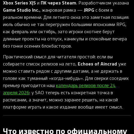
Xbox Series X|S
ПК через Steam
и
. Разработчиком указана
Game Studio Inc.
JRPG
, жанровая рамка —
с боем в
реальном времени. Для летнего окна это заметная позиция:
июль обычно не так перегружен большими японскими RPG,
как февраль или октябрь, зато игроки охотнее берут
длинные проекты на отпуск, каникулы и спокойные вечера
без гонки осенних блокбастеров.
Практический смысл для читателя простой: если вы
Echoes of Aincrad
собираете список релизов на лето,
уже
можно ставить рядом с другими датами, а не держать в
голове как туманный «когда-нибудь». Для сверки соседних
премьер пригодится наш
календарь релизов после 24
апреля 2026
: у SAO теперь есть конкретная точка в
расписании, а значит, можно заранее решить, на какой
платформе играть и какое издание вообще имеет смысл.
Что известно по официальному