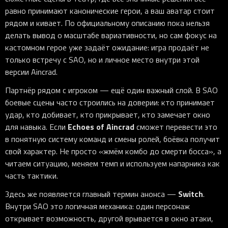
равно принимают канонические герои, а ваш аватар стоит
рядом и кивает. По официальному описанию пока нельзя
делать вывод о масштабе вариативности, но сам фокус на
кастомном герое уже задаёт ожидание: игра продаёт не
только встречу с SAO, но и личное место внутри этой
версии Aincrad.
Партнёр рядом с игроком — ещё один важный слой. В SAO
боевые сцены часто строились на доверии: кто принимает
удар, кто добивает, кто прикрывает, кто замечает окно
Echoes of Aincrad
для навыка. Если
сможет перевести это
в понятную систему команд и смены ролей, боёвка получит
свой характер. Не просто «жмём комбо до смерти босса», а
читаем ситуацию, меняем темп и используем напарника как
часть тактики.
Switch
Здесь же появляется главный термин анонса —
.
Внутри SAO это логичная механика: один персонаж
открывает возможность, другой врывается в окно атаки,