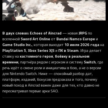
iOS-приложения
Рюкзаки
Pro Click
Tartarus
Hammerhead
Wireless Control Pod
Kraken Kitty
Goliathus
Pro Click V2
Киберспорт
Аксессуары
Аксессуары
Аксессуары для мышей
Аксессуары для клавиатур
Аксессуары для аудио
Kiyo
Firefly
Pro Click V2 Vertical
Игровые ивенты
Коллаборации
Новинки
Игровые мыши
Все клавиатуры
Все аудио для ПК
Контроллеры
HyperFlux V2
Pro Type Ergo
Софт
Освещение
Strider
Pro Type
Synapse 4
В двух словах:
Echoes of Aincrad
JRPG
— новая
по
Ripsaw
Sphex
Pro Glide XXL
Synapse 3
Sword Art Online
Bandai Namco Europe
вселенной
от
и
Все устройства
Gigantus
Chroma™ RGB
Game Studio Inc.
10 июля 2026 года
, которая выходит
на
PlayStation 5
Xbox Series X|S
ПК в Steam
,
и
. Игра делает
Pro Glide
THX Spatial
кастомного героя
боёвку в реальном
ставку на
,
7.1 Sound
времени
Switch
, партнёра рядом с игроком и систему
, где
речь идёт о смене роли и инициативы в бою, а не о версии
Synapse 2 Legacy
для Nintendo Switch. Ниже — спокойный разбор дат,
Virtual Ring Light
платформ, изданий, бонусов предзаказа и того, почему
Razer Axon
новый поход в Aincrad важен даже для тех, кто давно не
пересматривал первые арки SAO.
Streamer Companion App
Cortex