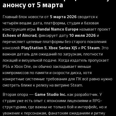
анонсу от 5 марта
5 марта 2026
Главный блок новости от
сводится к
четырём вещам: дата, платформы, студия и базовая
Bandai Namco Europe
конструкция игры.
называет проект
Echoes of Aincrad
10 июля 2026
, фиксирует дату
и
перечисляет целевые платформы без старого поколения
PlayStation 5
Xbox Series X|S
PC Steam
консолей:
,
и
. Это
важная деталь для ожиданий по загрузкам, плотности
локаций и визуальной подаче. Когда издатель пропускает
PS4 и Xbox One, он обычно закладывает меньше
компромиссов по памяти и скорости диска, хотя
конкретные системные требования для ПК всё равно нужно
смотреть ближе к релизу на витрине Steam.
Game Studio Inc.
Вторая опора —
как разработчик. У
студии уже есть опыт с японскими лицензиями и RPG-
структурами, где важны не только бой и интерфейс, но и
уважение к персонажам, фанатским ожиданиям и ритму