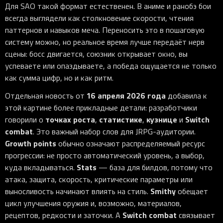
Для SAO такой формат естественен. В аниме и ранобэ бои
всегда выглядели как столкновение скорости, чтения
паттернов и навыков меча. Переносить это в пошаговую
систему можно, но реальное время лучше передаёт нерв
сцены: босс двигается, союзник открывает окно, вы
успеваете или опаздываете, а победа ощущается не только
как сумма цифр, но и как ритм.
16 апреля 2026 года
Отдельная новость от
добавила к
этой картине более прикладные детали: разработчики
точках роста
статистике
кузнице
Switch
говорили о
,
,
и
combat
. Это важный набор слов для JRPG-аудитории.
Growth points
обычно означают распределяемый ресурс
прогрессии: не просто автоматический уровень, а выбор,
Stats
куда вкладываться.
— база для билдов, потому что
атака, защита, скорость, критические параметры или
Smithy
выносливость начинают влиять на стиль.
обещает
цикл улучшения оружия и, возможно, материалов,
Switch combat
рецептов, редкости и заточки. А
связывает