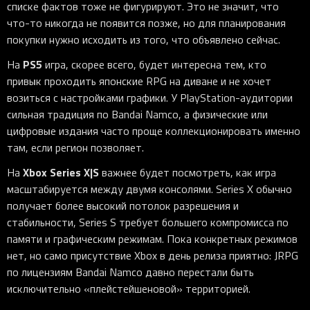
списке фактов тоже не фигурируют. Это не значит, что
что-то никогда не появится позже, но для планирования
покупки нужно исходить из того, что объявлено сейчас.
PS5
На
игра, скорее всего, будет интересна тем, кто
привык проходить японские RPG на диване и не хочет
возиться с настройками графики. У PlayStation-аудитории
сильная традиция по Bandai Namco, а физические или
цифровые издания часто проще коллекционировать именно
там, если регион позволяет.
Xbox Series X|S
На
важнее будет посмотреть, как игра
масштабируется между двумя консолями. Series X обычно
получает более высокий потолок разрешения и
стабильности, Series S требует большего компромисса по
памяти и графическим режимам. Пока конкретных режимов
нет, но само присутствие Xbox в день релиза приятно: JRPG
по лицензиям Bandai Namco давно перестали быть
исключительно «плейстейшеновой» территорией.