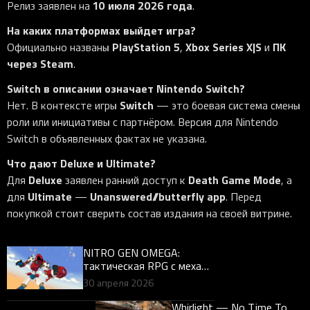
10 июля 2026 года
Релиз заявлен на
.
На каких платформах выйдет игра?
PlayStation 5
Xbox Series X|S
ПК
Официально названы
,
и
через Steam
.
Switch в описании означает Nintendo Switch?
Switch
Нет. В контексте игры
— это боевая система смены
роли или инициативы с партнёром. Версия для Nintendo
Switch в объявленных фактах не указана.
Что дают Deluxe и Ultimate?
Deluxe
Death Game Mode
Для
заявлен ранний доступ к
, а
Ultimate
Unanswered//butterfly app
для
—
. Перед
покупкой стоит сверить состав издания на своей витрине.
NITRO GEN OMEGA:
тактическая RPG с мехами
к релизу 12 мая — жанр и
30 апреля 2026
ожидания
Whirlight — No Time To