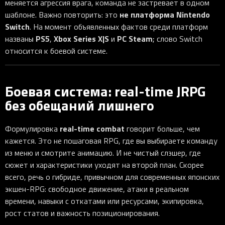
меняется агрессия врага, команда не застревает в одном
не платформа Nintendo
шаблоне. Важно повторить: это
Switch
. На момент объявленных фактов среди платформ
PS5
Xbox Series X|S
PC Steam
названы
,
и
; слово Switch
относится к боевой системе.
Боевая система: real-time JRPG
без обещаний лишнего
real-time combat
Формулировка
говорит больше, чем
кажется. Это не пошаговая RPG, где вы выбираете команду
из меню и смотрите анимацию. И не чистый слэшер, где
сюжет и характеристики уходят на второй план. Скорее
всего, речь о гибриде, привычном для современных японских
экшен-RPG: свободное движение, атаки в реальном
времени, навыки с откатами или ресурсами, экипировка,
рост статов и важность позиционирования.