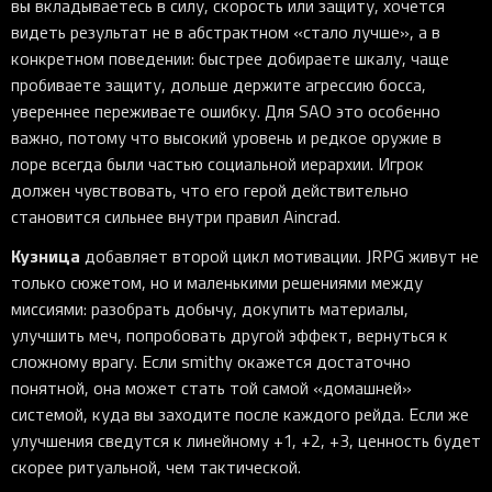
вы вкладываетесь в силу, скорость или защиту, хочется
видеть результат не в абстрактном «стало лучше», а в
конкретном поведении: быстрее добираете шкалу, чаще
пробиваете защиту, дольше держите агрессию босса,
увереннее переживаете ошибку. Для SAO это особенно
важно, потому что высокий уровень и редкое оружие в
лоре всегда были частью социальной иерархии. Игрок
должен чувствовать, что его герой действительно
становится сильнее внутри правил Aincrad.
Кузница
добавляет второй цикл мотивации. JRPG живут не
только сюжетом, но и маленькими решениями между
миссиями: разобрать добычу, докупить материалы,
улучшить меч, попробовать другой эффект, вернуться к
сложному врагу. Если smithy окажется достаточно
понятной, она может стать той самой «домашней»
системой, куда вы заходите после каждого рейда. Если же
улучшения сведутся к линейному +1, +2, +3, ценность будет
скорее ритуальной, чем тактической.