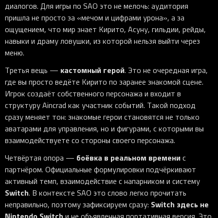
диалогов. Для игры по SAO это не мелочь: аудитория
пришла не просто за «мечом и цифрами урона», а за
ощущением, что мир знает Кирито, Асуну, гильдии, рейды,
навыки и драму ловушки, из которой нельзя выйти через
меню.
кастомный герой
Третья вещь —
. Это не очередная игра,
где вы просто ведёте Кирито по заранее знакомой сцене.
Игрок создаёт собственного персонажа и входит в
структуру Aincrad как участник событий. Такой подход
сразу меняет тон: знакомые герои становятся не только
аватарами для управления, но и фигурами, с которыми вы
взаимодействуете со стороны своего персонажа.
боёвка в реальном времени
Четвёртая опора —
с
партнёром. Официальные формулировки подчёркивают
активный темп, взаимодействие с напарником и систему
Switch
. В контексте SAO это слово легко прочитать
Switch здесь не
неправильно, поэтому зафиксируем сразу:
Nintendo Switch
и не объявленная портативная версия. Это