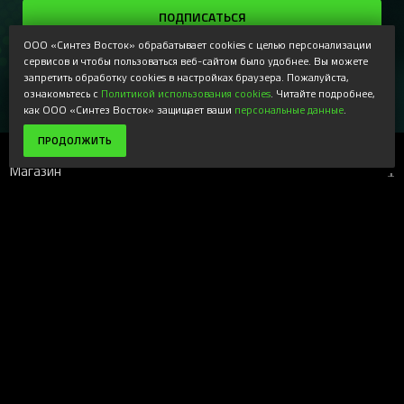
ПОДПИСАТЬСЯ
ООО «Синтез Восток» обрабатывает cookies с целью персонализации
Регистрируясь, Вы соглашаетесь получать наши
сервисов и чтобы пользоваться веб-сайтом было удобнее. Вы можете
информационные рассылки и специальные предложения,
запретить обработку cookies в настройках браузера. Пожалуйста,
доступные только для подписчиков. Ознакомьтесь с нашей
Политикой конфиденциальности
ознакомьтесь с
Политикой использования cookies
. Читайте подробнее,
как ООО «Синтез Восток» защищает ваши
персональные данные
.
ПРОДОЛЖИТЬ
Магазин
+
Компания
+
Поддержка
+
Наши ресурсы
+
Вверх