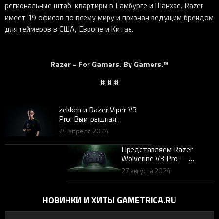
региональные штаб-квартиры в Гамбурге и Шанхае. Razer
имеет 19 офисов по всему миру и признан ведущим брендом
для геймеров в США, Европе и Китае.
Razer - For Gamers. By Gamers.™
# # #
zekken и Razer Viper V3
Pro: Выигрышная
комбинация
29 апреля 2024
Представляем Razer
Wolverine V3 Pro —
Совершенный
27 августа 2024
беспроводной
киберспортивный
контроллер для Xbox и ПК
НОВИНКИ И ХИТЫ GAMETRICA.RU