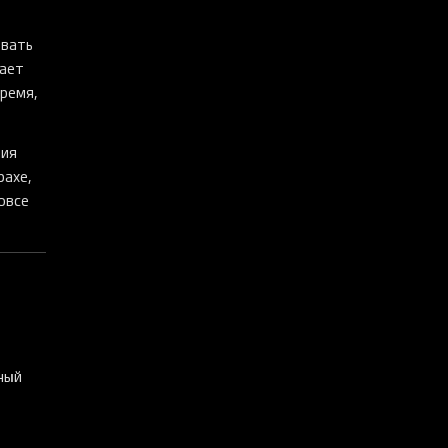
овать
нает
ремя,
ния
рахе,
овсе
ный