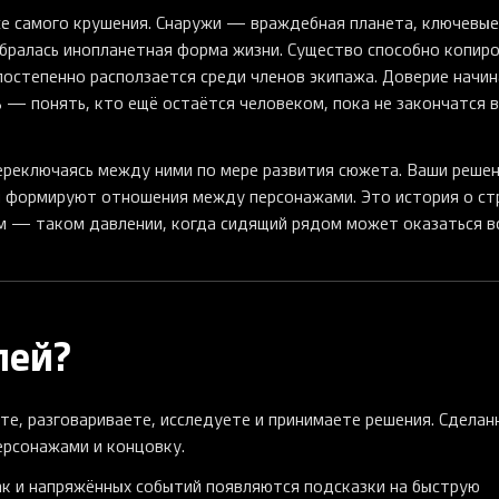
же самого крушения. Снаружи — враждебная планета, ключевые
обралась инопланетная форма жизни. Существо способно копир
 постепенно расползается среди членов экипажа. Доверие начи
 — понять, кто ещё остаётся человеком, пока не закончатся в
переключаясь между ними по мере развития сюжета. Ваши реше
 и формируют отношения между персонажами. Это история о ст
м — таком давлении, когда сидящий рядом может оказаться в
лей?
те, разговариваете, исследуете и принимаете решения. Сделан
ерсонажами и концовку.
ак и напряжённых событий появляются подсказки на быструю