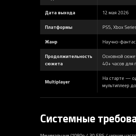
Дата выхода
12 мая 2026
Платформы
PS5, Xbox Series
Жанр
Научно-фантаст
Продолжительность
Основной сюжет
сюжета
40+ часов для 
На старте — од
Multiplayer
мультиплеер до
Системные требов
Минимальные (1080p / 30 FPS / низкие настр