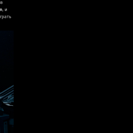
ов
m
, и
грать