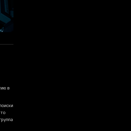
я
гию в
поиски
-то
группа