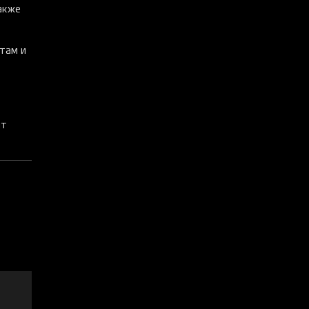
акже
там и
ят