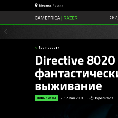
Москва
,
Россия
GAMETRICA
| RAZER
СКИ
Все новости
Directive 802
фантастическ
выживание
•
12 мая 2026
•
Поделиться
НОВЫЕ ИГРЫ