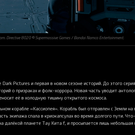
m. Directive 8020 © Supermassive Games / Bandai Namco Entertainment.
 Dark Pictures и первая в новом сезоне историй. До этого сери
торий о призраках и фолк-хоррора. Новая часть уводит антоло
реносит её в холодную тишину открытого космоса.
ьном корабле «Кассиопея». Корабль был отправлен с Земли на 
асть экипажа спала в криокапсулах во время долгого пути. Что
на далёкой планете Тау Кита f, и просыпается лишь небольшая 