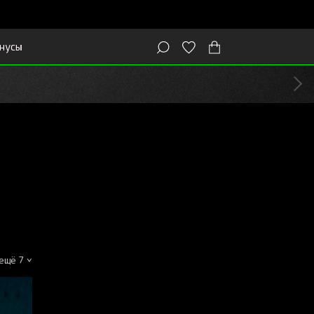
нусы
ещё 7