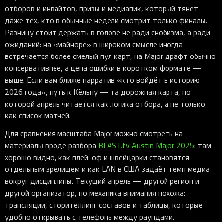
отборов и инвайтов, призы и медиапик, который тянет
даже тех, кто в обычные недели смотрит только финалы.
Разницу стоит держать в голове не ради снобизма, а ради
ожиданий: на «майноре» в широком смысле иногда
встречается более смелый пул карт, на Major драфт обычно
консервативнее, а цена ошибки в коротком формате —
выше. Если вам ближе нарратив «кто войдёт в историю
2026 года», путь к Кёльну — та дорожная карта, по
которой апрель читается как логика отбора, а не только
как список матчей.
Для сравнения масштаба Major можно смотреть на
материалы вроде разбора
BLAST.tv Austin Major 2025
: там
хорошо видно, как плей-оф и швейцарки становятся
отдельным зрелищем и как LAN в США задаёт темп медиа
вокруг дисциплины. Текущий апрель — другой регион и
другой организатор, но механика внимания похожа:
трансляции, сторителлинг составов и таблицы, которые
удобно открывать с телефона между раундами.