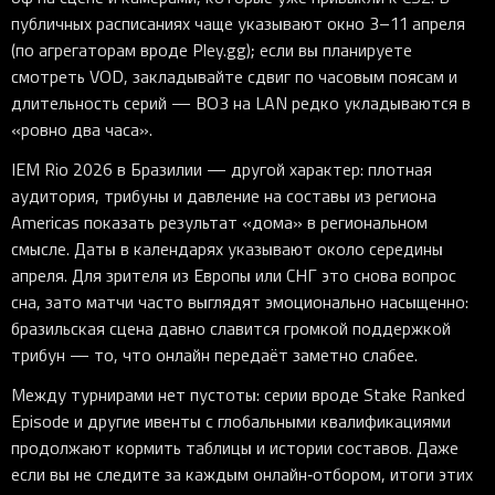
публичных расписаниях чаще указывают окно 3–11 апреля
(по агрегаторам вроде Pley.gg); если вы планируете
смотреть VOD, закладывайте сдвиг по часовым поясам и
длительность серий — BO3 на LAN редко укладываются в
«ровно два часа».
IEM Rio 2026 в Бразилии — другой характер: плотная
аудитория, трибуны и давление на составы из региона
Americas показать результат «дома» в региональном
смысле. Даты в календарях указывают около середины
апреля. Для зрителя из Европы или СНГ это снова вопрос
сна, зато матчи часто выглядят эмоционально насыщенно:
бразильская сцена давно славится громкой поддержкой
трибун — то, что онлайн передаёт заметно слабее.
Между турнирами нет пустоты: серии вроде Stake Ranked
Episode и другие ивенты с глобальными квалификациями
продолжают кормить таблицы и истории составов. Даже
если вы не следите за каждым онлайн‑отбором, итоги этих