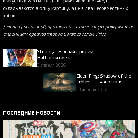
и акустики карты. Тогда и трансляции, и ранкед
складываются в одну картину, а не в два несовместимых
хобби.
Детали расписаний, призовых и составов перепроверяйте по
страницам организаторов и материалам Valve.
Stormgate: онлайн-режим,
Hathora и смена
инфраструктуры — что
3 апреля 2026
известно геймерам
Elden Ring: Shadow of the
Erdtree — новости и
Razer-девайсы для Souls-
13 апреля 2026
игр
ПОСЛЕДНИЕ НОВОСТИ