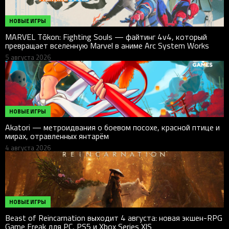
НОВЫЕ ИГРЫ
MARVEL Tōkon: Fighting Souls — файтинг 4v4, который
превращает вселенную Marvel в аниме Arc System Works
5 августа 2026
НОВЫЕ ИГРЫ
Akatori — метроидвания о боевом посохе, красной птице и
мирах, отравленных янтарём
4 августа 2026
НОВЫЕ ИГРЫ
Beast of Reincarnation выходит 4 августа: новая экшен-RPG
Game Freak для PC, PS5 и Xbox Series X|S