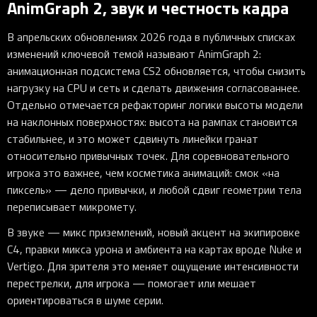
AnimGraph 2, звук и честность кадра
В апрельских обновлениях 2026 года в публичных списках
изменений ключевой темой называют AnimGraph 2:
анимационная подсистема CS2 обновляется, чтобы снизить
нагрузку на CPU и сеть и сделать движения согласованнее.
Отдельно отмечается рефакторинг логики высоты модели
на наклонных поверхностях: высота на рампах становится
стабильнее, и это может сдвинуть линейки гранат
относительно привычных точек. Для соревновательного
игрока это важнее, чем косметика анимаций: смок «на
пиксель» — дело привычки, и любой сдвиг геометрии тела
переписывает микромету.
В звуке — микс приземлений, новый акцент на экипировке
C4, правки микса урона и амбиента на картах вроде Nuke и
Vertigo. Для зрителя это меняет ощущение интенсивности
перестрелки, для игрока — помогает или мешает
ориентироваться в шуме серии.