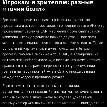
Игрокам и зрителям: разные
«точки боли»
Зрителю в апреле чаще важны расписание, качество
продакшна и история составов: кто поднимается в VRS, кто
проваливает серию на LAN, кто меняет роль снайпера или
капитана. Игроку в ранкеде важнее другое — как патч
меняет прицеливание, звук шагов и линейки утилити. После
обновлений марта–апреля имеет смысл хотя бы раз
прогнать любимые смоки на Active Duty в тренировке: не
потому что «всё сломалось», а потому что даже честная
правка высоты на рампе переносит точку приземления
гранаты на пару пикселей — а в CS это иногда разница
между проходом и провалом раунда.
Если вы смотрите только ночные трансляции, не
обязательно читать каждый пункт патча, но полезно знать,
что изменилось в звуке: иначе вы будете удивляться,
почему кастер «слышит» клатч раньше вас — иногда это не