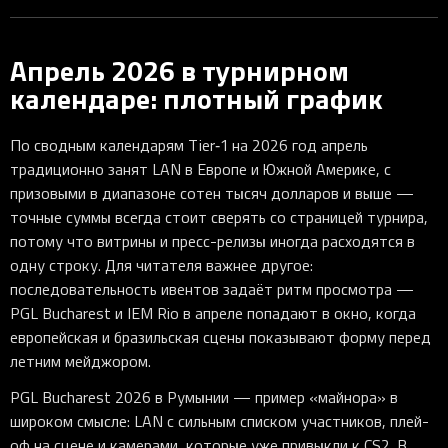
Апрель 2026 в турнирном
календаре: плотный график
По сводным календарям Tier‑1 на 2026 год апрель
традиционно занят LAN в Европе и Южной Америке, с
призовыми в диапазоне сотен тысяч долларов и выше —
точные суммы всегда стоит сверять со страницей турнира,
потому что витрины и пресс-релизы иногда расходятся в
одну строку. Для читателя важнее другое:
последовательность ивентов задаёт ритм просмотра —
PGL Bucharest и IEM Rio в апреле попадают в окно, когда
европейская и бразильская сцены показывают форму перед
летним мейджором.
PGL Bucharest 2026 в Румынии — пример «майнора» в
широком смысле: LAN с сильным списком участников, плей-
оф на сцене и камерами, которые уже привыкли к CS2. В