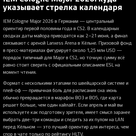
указывает стрелка календаря
IEM Cologne Major 2026 в Германии — центральный
ориентир первой половины года в CS2. В календарных
сводках даты майора приводятся как 2–21 июня, а финал
связывают с ареной Lanxess Arena в Кёльне. Призовой фонд
в пресс-материалах фигурирует около 1,25 млн USD —
порядок типичный для Major в CS2, но точную сумму всё
равно стоит сверить с официальным описанием ESL на
момент чтения.
Формат с несколькими этапами по швейцарской системе и
плей-оф — привычная боль для расписания сна: июнь
обычно превращается в марафон BO3 и BO5, где карта
решает больше, чем один хайлайт. Если апрель и май вы
используете как подготовку зрителя, имеет смысл заранее
выбрать две-три команды и следить за их пулом на LAN
перед Кёльном — это лучший ориентир для интереса, чем
спор в чате только по рейтингу HLTV.