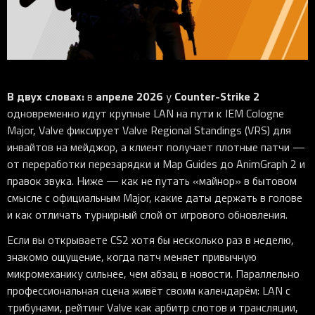
iOS-приложения
Рюкзаки
Pro Click
Tartarus
Hammerhead
Wireless Control Pod
Kraken Kitty
Goliathus
Pro Click V2
Киберспорт
Аксессуары
Аксессуары
Аксессуары для мышей
Аксессуары для клавиатур
Аксессуары для аудио
Kiyo
Firefly
Pro Click V2 Vertical
Игровые ивенты
Коллаборации
Новинки
Игровые мыши
Все клавиатуры
Все аудио для ПК
Контроллеры
HyperFlux V2
Pro Type Ergo
Софт
Освещение
Strider
Pro Type
Synapse 4
В двух словах:
апреле 2026
Counter-Strike 2
в
у
Ripsaw
Sphex
Pro Glide XXL
Synapse 3
одновременно идут крупные LAN на пути к IEM Cologne
Все устройства
Gigantus
Chroma™ RGB
Major, Valve фиксирует Valve Regional Standings (VRS) для
инвайтов на мейджор, а клиент получает плотные патчи —
Pro Glide
THX Spatial
от переработки перезарядки и Map Guides до AnimGraph 2 и
7.1 Sound
правок звука. Ниже — как не путать «майнор» в бытовом
смысле с официальным Major, какие даты держать в голове
Synapse 2 Legacy
и как отличать турнирный слой от игрового обновления.
Virtual Ring Light
Если вы открываете CS2 хотя бы несколько раз в неделю,
Razer Axon
знакомо ощущение, когда патч меняет привычную
Streamer Companion App
микромеханику сильнее, чем абзац в новости. Параллельно
профессиональная сцена живёт своим календарём: LAN с
Cortex
трибунами, рейтинг Valve как арбитр слотов и трансляции,