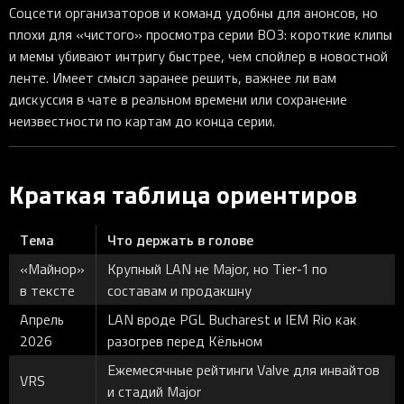
Соцсети организаторов и команд удобны для анонсов, но
плохи для «чистого» просмотра серии BO3: короткие клипы
и мемы убивают интригу быстрее, чем спойлер в новостной
ленте. Имеет смысл заранее решить, важнее ли вам
дискуссия в чате в реальном времени или сохранение
неизвестности по картам до конца серии.
Краткая таблица ориентиров
Тема
Что держать в голове
«Майнор»
Крупный LAN не Major, но Tier‑1 по
в тексте
составам и продакшну
Апрель
LAN вроде PGL Bucharest и IEM Rio как
2026
разогрев перед Кёльном
Ежемесячные рейтинги Valve для инвайтов
VRS
и стадий Major