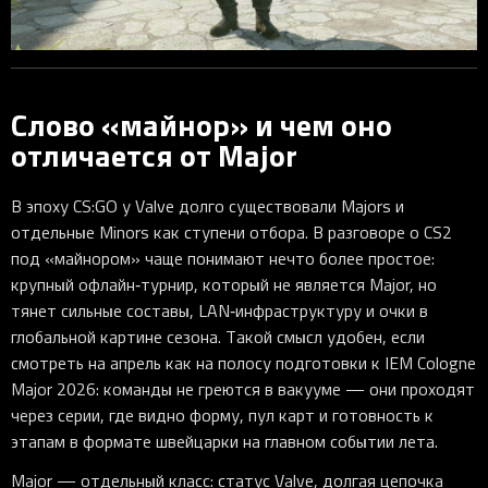
Слово «майнор» и чем оно
отличается от Major
В эпоху CS:GO у Valve долго существовали Majors и
отдельные Minors как ступени отбора. В разговоре о CS2
под «майнором» чаще понимают нечто более простое:
крупный офлайн‑турнир, который не является Major, но
тянет сильные составы, LAN‑инфраструктуру и очки в
глобальной картине сезона. Такой смысл удобен, если
смотреть на апрель как на полосу подготовки к IEM Cologne
Major 2026: команды не греются в вакууме — они проходят
через серии, где видно форму, пул карт и готовность к
этапам в формате швейцарки на главном событии лета.
Major — отдельный класс: статус Valve, долгая цепочка