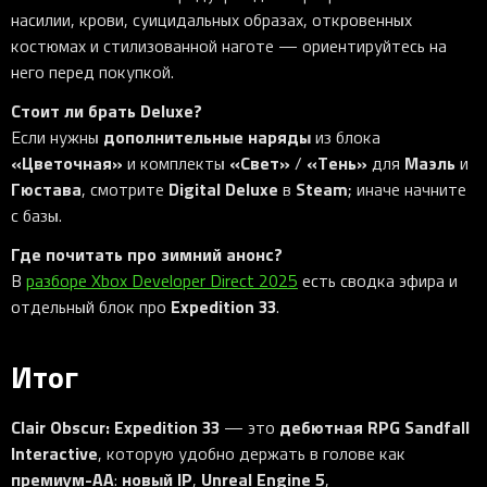
насилии, крови, суицидальных образах, откровенных
костюмах и стилизованной наготе — ориентируйтесь на
него перед покупкой.
Стоит ли брать Deluxe?
дополнительные наряды
Если нужны
из блока
«Цветочная»
«Свет»
«Тень»
Маэль
и комплекты
/
для
и
Гюстава
Digital Deluxe
Steam
, смотрите
в
; иначе начните
с базы.
Где почитать про зимний анонс?
В
разборе Xbox Developer Direct 2025
есть сводка эфира и
Expedition 33
отдельный блок про
.
Итог
Clair Obscur: Expedition 33
дебютная RPG
Sandfall
— это
Interactive
, которую удобно держать в голове как
премиум-AA
новый IP
Unreal Engine 5
:
,
,