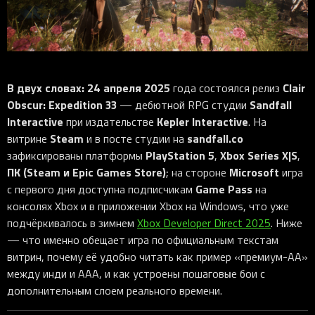
iOS-приложения
Рюкзаки
Pro Click
Tartarus
Hammerhead
Wireless Control Pod
Kraken Kitty
Goliathus
Pro Click V2
Киберспорт
Аксессуары
Аксессуары
Аксессуары для мышей
Аксессуары для клавиатур
Аксессуары для аудио
Kiyo
Firefly
Pro Click V2 Vertical
Игровые ивенты
Коллаборации
Новинки
Игровые мыши
Все клавиатуры
Все аудио для ПК
Контроллеры
HyperFlux V2
Pro Type Ergo
Софт
Освещение
Strider
Pro Type
Synapse 4
В двух словах:
24 апреля 2025
Clair
года состоялся релиз
Ripsaw
Sphex
Pro Glide XXL
Synapse 3
Obscur: Expedition 33
Sandfall
— дебютной RPG студии
Interactive
Kepler Interactive
при издательстве
. На
Все устройства
Gigantus
Chroma™ RGB
Steam
sandfall.co
витрине
и в посте студии на
Pro Glide
THX Spatial
PlayStation 5
Xbox Series X|S
зафиксированы платформы
,
,
ПК (Steam и Epic Games Store)
Microsoft
; на стороне
игра
7.1 Sound
Game Pass
с первого дня доступна подписчикам
на
Synapse 2 Legacy
консолях Xbox и в приложении Xbox на Windows, что уже
Virtual Ring Light
подчёркивалось в зимнем
Xbox Developer Direct 2025
. Ниже
— что именно обещает игра по официальным текстам
Razer Axon
витрин, почему её удобно читать как пример «премиум-AA»
Streamer Companion App
между инди и AAA, и как устроены пошаговые бои с
дополнительным слоем реального времени.
Cortex