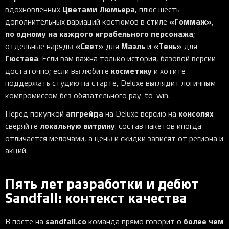
Цветами Люмьера
вдохновлённых
, плюс шесть
«Гоммаж»
дополнительных вариаций костюмов в стиле
,
по одному на каждого играбельного персонажа
;
«Свет»
Маэль
«Тень»
отдельные наряды
для
и
для
Гюстава
. Если вам важна только история, базовой версии
косметику
достаточно; если вы любите
и хотите
поддержать студию на старте, Deluxe выглядит логичным
компромиссом без обязательного pay-to-win.
апгрейда
консолях
Перед покупкой
на Deluxe версию на
локальную витрину
сверяйте
: состав пакетов иногда
отличается мелочами, а цены и скидки зависят от региона и
акций.
Пять лет разработки и дебют
Sandfall: контекст качества
sandfall.co
более чем
В посте на
команда прямо говорит о