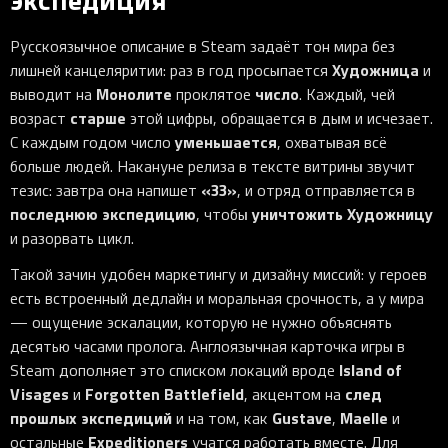
Русскоязычное описание в Steam задаёт тон мира без
Художница
лишней канцеляритии: раз в год просыпается
и
Монолите
число
выводит на
проклятое
. Каждый, чей
старше
возраст
этой цифры, обращается в дым и исчезает.
уменьшается
С каждым годом число
, охватывая всё
больше людей. Накануне релиза в тексте витрины звучит
«33»
тезис: завтра она напишет
, и отряд отправляется в
последнюю экспедицию
уничтожить Художницу
, чтобы
и разорвать цикл.
Такой зачин удобен маркетингу и дизайну миссий: у героев
есть встроенный дедлайн и моральная срочность, а у мира
— ощущение эскалации, которую не нужно объяснять
десятью часами пролога. Англоязычная карточка игры в
Island of
Steam дополняет это списком локаций вроде
Visages
Forgotten Battlefield
след
и
, акцентом на
прошлых экспедиций
Gustave
Maelle
и на том, как
,
и
Expeditioners
остальные
учатся работать вместе. Для