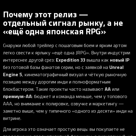
Почему этот релиз —
отдельный сигнал рынку, а не
«ещё одна японская RPG»
Снаружи любой трейлер с пошаговым боем и ярким артом
легко свести к ярлыку «ещё одна JRPG». Внутри индустрии
Expedition 33
новый IP
интереснее другой срез:
вышла как
Unreal
без готовой базы фанатов серии, но с заявкой на
Engine 5
, кинематографичный визуал и чёткую рыночную
позицию между дорогим инди и полноформатным
AA
блокбастером. Такие проекты часто называют
или
премиум-AA
: бюджет и команда меньше, чем у топового
AAA, но внимание к полировке, озвучке и маркетингу —
заметно выше, чем у типичного «одного из десяти» инди на
витрине.
Для игрока это означает простую вещь: вы покупаете не