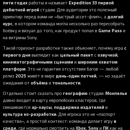
пяти годах
Expedition 33
первой
работы и называет
дебютной игрой
студии. Для аудитории это полезный
долгий
ориентир: перед вами не «быстрый ассет-флип», а
курс
, в котором команда могла несколько раз пересобрать
Game Pass
боёвку и визуал до того, как продукт попал в
и
на витрины Sony.
с
Такой горизонт разработки также объясняет, почему игра
первого дня
цельный пакет
озвучкой
выглядит как
с
,
кинематографичными сценами
широким охватом
и
платформ
. Это не гарантия отсутствия багов — любой
2025
день-один патчей
релиз
живёт в мире
, — но задаёт
объёма
тональности
ожидания от
и
.
географию
Монпелье
Отдельно стоит сказать про
студии:
давно входит в карту европейских кластеров, где
ар-хаусы
поддержка издателей
смешиваются
,
и
культура ко-разработки
. Для игрока это не «паспорт
в
качества», а простой контекст: команда делает игру
среде
Xbox
Sony
ПК
, где нормально смотреть на
,
и
как на