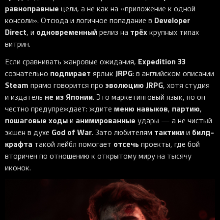
равноправные
цели, а не как на «приложение к одной
Developer
консоли». Отсюда и логичное попадание в
Direct
одновременный
трёх
, и
релиз на
крупных типах
витрин.
Expedition 33
Если сравнивать жанровые ожидания,
подпирает
JRPG
сознательно
ярлык
: в английском описании
Steam
эволюцию JRPG
прямо говорится про
, хотя студия
не из Японии
и издатель
. Это маркетинговый язык, но он
меню навыков
партию
честно предупреждает: ждите
,
,
пошаговые ходы
анимированные
и
удары — а не чистый
God of War
тактики
билд-
экшен в духе
. Зато любителям
и
крафта
отсечь
такой лейбл помогает
проекты, где бой
вторичен по отношению к открытому миру на тысячу
иконок.