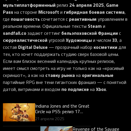
мультиплатформенный
24 апреля 2025
Game
релиз
,
Pass
Microsoft
гибридная боевая система
на стороне
и
,
пошаговость
реактивным
где
сочетается с
управлением в
Steam
реальном времени. Официальные тексты
и
sandfall.co
бельэпоховской Франции
задают сеттинг
с
сюрреалистической
Художницы
33
угрозой
и числом
, а
Digital Deluxe
косметики
состав
— прозрачный набор
для
тех, кто хочет поддержать студию сверх базовой цены.
Если вам близок весенний календарь крупных релизов,
имеет смысл смотреть на игру не только как на «красивый
ставку рынка
оригинальные
скриншот», а как на
на
партийные RPG вне тени гигантских франшиз — с понятной
по подписке
Xbox
датой, витринами и входом
на
.
Indiana Jones and the Great
Circle на PS5: релиз 17
апреля 2025, DualSense и
21 апреля 2025
PS5 Pro — разбор для
геймеров
Revenge of the Savage