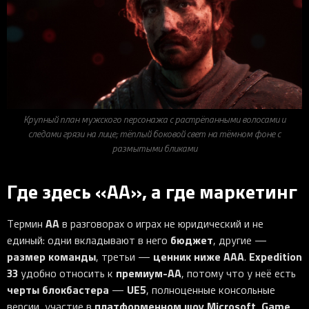
Крупный план мужского персонажа с растрёпанными волосами и
следами грязи на лице; тёплый боковой свет на тёмном фоне с
размытыми бликами
Где здесь «AA», а где маркетинг
AA
Термин
в разговорах о играх не юридический и не
бюджет
единый: одни вкладывают в него
, другие —
размер команды
ценник ниже AAA
Expedition
, третьи —
.
33
премиум-AA
удобно относить к
, потому что у неё есть
черты блокбастера
UE5
—
, полноценные консольные
платформенном шоу Microsoft
Game
версии, участие в
,