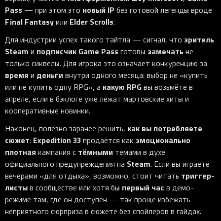
Pass
новый IP
— при этом это
без готовой легенды вроде
Final Fantasy
Elder Scrolls
или
.
зритель
Для индустрии успех такого тайтла — сигнал, что
Steam
подписчик Game Pass
замечать
и
готовы
не
только сиквелы. Для игрока это означает конкуренцию за
время
деньги
и
внутри одного месяца: выбор не «купить
какую RPG
или не купить одну RPG», а
вы возьмёте в
апреле, если в бэклоге уже лежат мартовские хиты и
кооперативные новинки.
как вы потребляете
Наконец, полезно заранее решить,
сюжет
Expedition 33
эмоционально
:
продаётся как
плотная
тёмными
кампания с
темами в духе
Steam
официального предупреждения на
. Если вы играете
триггер-
вечерами «для отдыха», возможно, стоит читать
листы
первый час
в сообществе или хотя бы
в демо-
режиме там, где он доступен — так проще избежать
неприятного сюрприза в сюжете без спойлеров в гайдах.