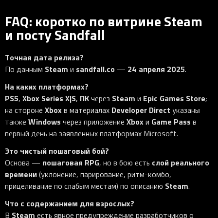
FAQ: коротко по витрине Steam
и посту Sandfall
Точная дата релиза?
Steam
sandfall.co
24 апреля 2025
По данным
и
—
.
На каких платформах?
PS5
Xbox Series X|S
ПК
Steam
Epic Games Store
,
,
через
и
;
Xbox
Developer Direct
на стороне
в материалах
указаны
Windows
Xbox
Game Pass
также
через приложение
и
в
первый день на заявленных платформах Microsoft.
Это чистый пошаговый бой?
пошаговая RPG
слой реального
Основа —
, но в бою есть
времени
(уклонение, парирование, ритм-комбо,
Steam
прицеливание по слабым местам) по описанию
.
Что с содержанием для взрослых?
Steam
В
есть явное предупреждение разработчиков о