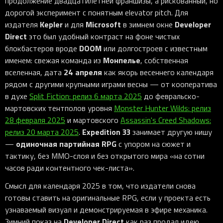
продолжение двадцатилетней франшизы, а рискованный, но
дорогой эксперимент с понятным elevator pitch. Для
Kepler
Microsoft
Developer
издателя
и для
в зимнем окне
Direct
это был удобный контраст на фоне чистых
DOOM
блокбастеров вроде
или долгостроев с известным
Монпелье
именем: свежая команда из
, собственная
24 апреля
вселенная, дата
как якорь весеннего календаря
рядом с другими крупными играми весны — от кооператива
в духе
Split Fiction: релиз 6 марта 2025
до февральско-
мартовских тентполов уровня
Monster Hunter Wilds: релиз
28 февраля 2025
и мартовского
Assassin's Creed Shadows:
Expedition 33
релиз 20 марта 2025
.
занимает другую нишу
одиночная партийная RPG
—
с упором на сюжет и
тактику, без MMO-слоя и без открытого мира «на сотни
часов ради контентного чек-листа».
Смысл для календаря 2025 в том, что издатели снова
готовы ставить на оригинальные RPG, если у проекта есть
узнаваемый визуал и демонстрируемая в эфире механика.
Developer Direct
Зимний показ на
как раз продал идею