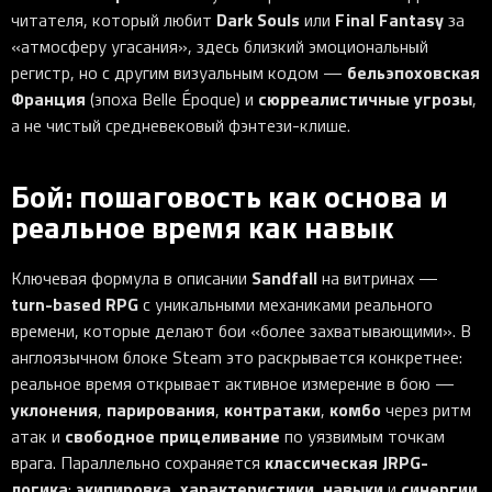
Dark Souls
Final Fantasy
читателя, который любит
или
за
«атмосферу угасания», здесь близкий эмоциональный
бельэпоховская
регистр, но с другим визуальным кодом —
Франция
сюрреалистичные угрозы
(эпоха Belle Époque) и
,
а не чистый средневековый фэнтези-клише.
Бой: пошаговость как основа и
реальное время как навык
Sandfall
Ключевая формула в описании
на витринах —
turn-based RPG
с уникальными механиками реального
времени, которые делают бои «более захватывающими». В
англоязычном блоке Steam это раскрывается конкретнее:
реальное время открывает активное измерение в бою —
уклонения
парирования
контратаки
комбо
,
,
,
через ритм
свободное прицеливание
атак и
по уязвимым точкам
классическая JRPG-
врага. Параллельно сохраняется
логика
экипировка
характеристики
навыки
синергии
:
,
,
и