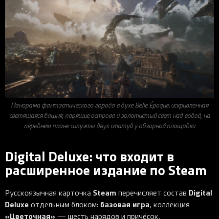
Панорама фантастического города в духе Belle Époque: искривлённая
светящаяся башня, парящие острова и золотистый свет над водой, на
переднем плане силуэты двух статуй у обзорной площадки
Digital Deluxe: что входит в
расширенное издание по Steam
Steam
Digital
Русскоязычная карточка
перечисляет состав
Deluxe
базовая игра
отдельным блоком:
, коллекция
«Цветочная»
— шесть нарядов и причёсок,