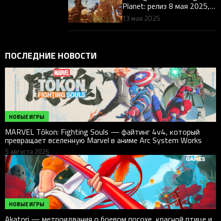
Planet: релиз 8 мая 2025,
кооп и кросс-плей —
13 мая 2025
разбор для геймеров
ПОСЛЕДНИЕ НОВОСТИ
НОВЫЕ ИГРЫ
MARVEL Tōkon: Fighting Souls — файтинг 4v4, который
превращает вселенную Marvel в аниме Arc System Works
5 августа 2026
НОВЫЕ ИГРЫ
Akatori — метроидвания о боевом посохе, красной птице и