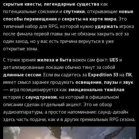
скрытые квесты
легендарные существа
,
как
спутники
новые
потенциальные союзники и
, открывающие
способы перемещения
секреты на карте мира
и
. Это
удержать
типичный набор для RPG, которой нужно
игрока
после финала первой главы: вы не обязаны закрыть всё за
один заход, но у вас есть причина вернуться в уже
открытые зоны.
железа и быта
UE5
С точки зрения
важен сам факт:
и
детализированные локации обычно тянут за собой
длинные сессии
Expedition 33
ПК
. Если вы садитесь за
на
,
освещение
паузы
звук
имеет смысл заранее продумать
,
и
эмоционально тяжёлая
— игра позиционируется как
саундтреком
история с
, на который в официальном
описании сделан отдельный акцент. Это не обзор
аудиоаппаратуры, а простое напоминание: саунд-дизайн
здесь часть подачи, как и в других премиальных RPG сезона.