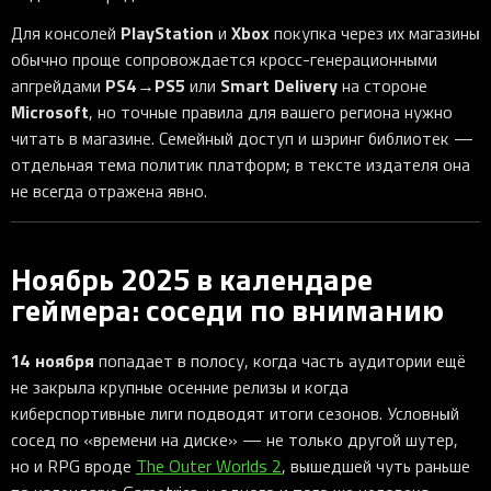
PlayStation
Xbox
Для консолей
и
покупка через их магазины
обычно проще сопровождается кросс-генерационными
PS4
PS5
Smart Delivery
апгрейдами
→
или
на стороне
Microsoft
, но точные правила для вашего региона нужно
читать в магазине. Семейный доступ и шэринг библиотек —
отдельная тема политик платформ; в тексте издателя она
не всегда отражена явно.
Ноябрь 2025 в календаре
геймера: соседи по вниманию
14 ноября
попадает в полосу, когда часть аудитории ещё
не закрыла крупные осенние релизы и когда
киберспортивные лиги подводят итоги сезонов. Условный
сосед по «времени на диске» — не только другой шутер,
но и RPG вроде
The Outer Worlds 2
, вышедшей чуть раньше