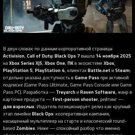
iOS-приложения
Рюкзаки
Pro Click
Tartarus
Hammerhead
Wireless Control Pod
Kraken Kitty
Goliathus
Pro Click V2
Киберспорт
Аксессуары
Аксессуары
Аксессуары для мышей
Аксессуары для клавиатур
Аксессуары для аудио
Kiyo
Firefly
Pro Click V2 Vertical
Игровые ивенты
Коллаборации
Новинки
Игровые мыши
Все клавиатуры
Все аудио для ПК
Контроллеры
HyperFlux V2
Pro Type Ergo
Софт
Освещение
Strider
Pro Type
Synapse 4
Ripsaw
Sphex
Pro Glide XXL
Synapse 3
В двух словах: по данным корпоративной страницы
Все устройства
Gigantus
Chroma™ RGB
Activision
Call of Duty: Black Ops 7
14 ноября 2025
,
вышла
Xbox Series X|S
Xbox One
ПК
Xbox
на
,
,
в экосистеме
,
Pro Glide
THX Spatial
PlayStation 5
PlayStation 4
Battle.net
Steam
,
, клиентах
и
;
7.1 Sound
Game Pass
отдельно указана доступность в
при активной
подписке (Game Pass Ultimate, Game Pass Console или Game
Synapse 2 Legacy
Treyarch
Raven Software
Pass PC). Разработка —
и
, жанр в
Virtual Ring Light
first-person shooter
карточке продукта —
, рейтинг —
Razer Axon
для взрослых
. Издатель позиционирует релиз как крупный
Black Ops
этап линейки
: кооперативная кампания,
Streamer Companion App
насыщенный мультиплеер на старте и классический round-
Cortex
Zombies
based
. Ниже — спокойный разбор что именно