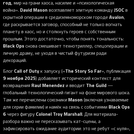
год
, мир на грани хаоса, насилие и «психологическая
David Mason
JSOC
война».
возглавляет элитную команду
в
Avalon
скрытной операции в средиземноморском городе
,
где раскрывается заговор, способный не только вогнать
планету в хаос, но и столкнуть героев с собственным
прошлым. Этого достаточно, чтобы понять тональность:
Black Ops
снова смешивает технотриллер, спецоперации и
личную драму, не уходя в чистый футуризм ради
декораций.
Call of Duty
The Story So Far
Блог
к запуску («
», публикация
9 ноября 2025
) добавляет исторический контекст для
Raul Menendez
The Guild
возвращения
и вводит
—
глобальный технологический гигант на фоне мирового шока.
Mason
Там же перечислены союзники
(включая узнаваемые
Black Ops
для серии фамилии) и намёк на связь с событиями
6
Colonel Troy Marshall
через фигуру
. Для материала-
разбора важно не пересказывать кат-сцены, а
зафиксировать ожидание аудитории: это не ребут «с нуля»,