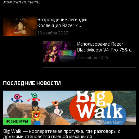
момент покупки.
Возрождение легенды:
Коллекция Razer x
Counter-Strike 2 Dragon
13 ноября 2025
Lore
Использование Razer
BlackWidow V4 Pro 75% с
Vex в Borderlands 4
25 ноября 2025
ПОСЛЕДНИЕ НОВОСТИ
НОВЫЕ ИГРЫ
Big Walk — кооперативная прогулка, где разговоры с
друзьями становятся главной механикой