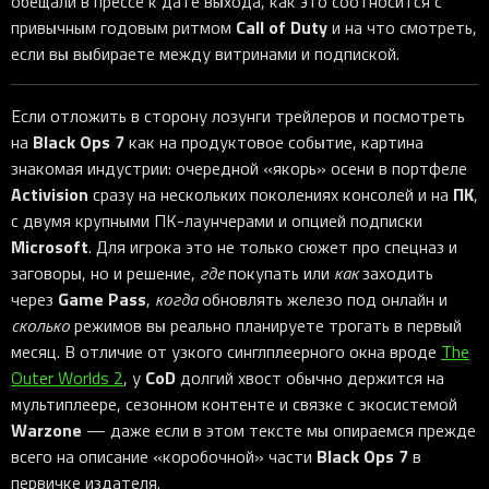
обещали в прессе к дате выхода, как это соотносится с
Call of Duty
привычным годовым ритмом
и на что смотреть,
если вы выбираете между витринами и подпиской.
Если отложить в сторону лозунги трейлеров и посмотреть
Black Ops 7
на
как на продуктовое событие, картина
знакомая индустрии: очередной «якорь» осени в портфеле
Activision
ПК
сразу на нескольких поколениях консолей и на
,
с двумя крупными ПК-лаунчерами и опцией подписки
Microsoft
. Для игрока это не только сюжет про спецназ и
заговоры, но и решение,
где
покупать или
как
заходить
Game Pass
через
,
когда
обновлять железо под онлайн и
сколько
режимов вы реально планируете трогать в первый
месяц. В отличие от узкого синглплеерного окна вроде
The
CoD
Outer Worlds 2
, у
долгий хвост обычно держится на
мультиплеере, сезонном контенте и связке с экосистемой
Warzone
— даже если в этом тексте мы опираемся прежде
Black Ops 7
всего на описание «коробочной» части
в
первичке издателя.