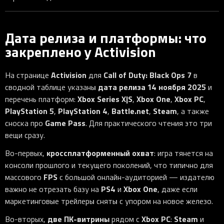
Дата релиза и платформы: что
закреплено у Activision
Activision
Call of Duty: Black Ops 7
На странице
для
в
дата релиза 14 ноября 2025
сводной таблице указаны
и
Xbox Series X|S
Xbox One
Xbox PC
перечень платформ:
,
,
,
PlayStation 5
PlayStation 4
Battle.net
Steam
,
,
,
, а также
Game Pass
сноска про
. Для практического чтения это три
вещи сразу.
кроссплатформенный охват
Во-первых,
: игра тянется на
консоли прошлого и текущего поколений, что типично для
FPS
массового
с большой онлайн-аудиторией — издателю
PS4
Xbox One
важно не отрезать базу на
и
, даже если
маркетинговые трейлеры сняты с упором на новое железо.
две ПК-витрины
Xbox PC
Steam
Во-вторых,
рядом с
:
и