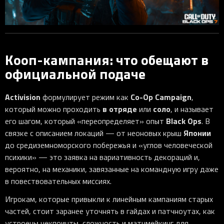
Кооп-кампания: что обещают в
официальной подаче
Activision
Co-Op Campaign
формулирует режим как
,
в отряде
соло
который можно проходить
или
, и называет
Black Ops
его шагом, который «переопределяет» опыт
. В
Японии
связке с описанием локаций — от неоновых крыш
до средиземноморского побережья и «углов человеческой
психики» — это заявка на вариативность декораций и,
вероятно, на механики, завязанные на командную игру даже
в повествовательных миссиях.
Игрокам, которые привыкли к линейным кампаниям старых
частей, стоит заранее уточнять в гайдах и патчноутах, как
устроены чекпоинты, сложность и матчмейкинг для