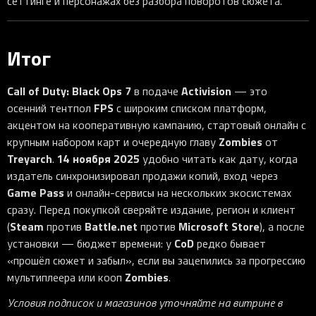
сеттинге и персонажах без разбора поворотов сюжета.
Итог
Call of Duty: Black Ops 7
Activision
в подаче
— это
FPS
осенний тентпол
с широким списком платформ,
акцентом на кооперативную кампанию, стартовый онлайн с
Zombies
крупным набором карт и очередную главу
от
Treyarch
14 ноября 2025
.
удобно читать как дату, когда
издатель синхронизировал продажи копий, вход через
Game Pass
и онлайн-сервисы на нескольких экосистемах
сразу. Перед покупкой сверяйте издание, регион и клиент
Steam
Battle.net
Microsoft Store
(
против
против
), а после
CoD
установки — бюджет времени: у
редко бывает
«прошёл сюжет и забыл», если вы зацепились за прогрессию
Zombies
мультиплеера или кооп
.
Условия подписок и магазинов уточняйте на витрине в