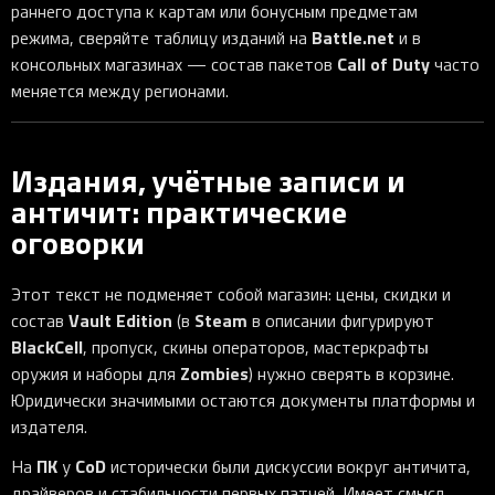
раннего доступа к картам или бонусным предметам
Battle.net
режима, сверяйте таблицу изданий на
и в
Call of Duty
консольных магазинах — состав пакетов
часто
меняется между регионами.
Издания, учётные записи и
античит: практические
оговорки
Этот текст не подменяет собой магазин: цены, скидки и
Vault Edition
Steam
состав
(в
в описании фигурируют
BlackCell
, пропуск, скины операторов, мастеркрафты
Zombies
оружия и наборы для
) нужно сверять в корзине.
Юридически значимыми остаются документы платформы и
издателя.
ПК
CoD
На
у
исторически были дискуссии вокруг античита,
драйверов и стабильности первых патчей. Имеет смысл