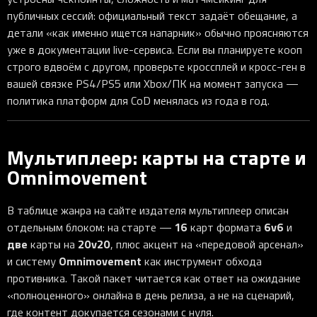
публичных сессий: официальный текст задаёт обещание, а
детали «как именно ищется напарник» обычно проясняются
уже в документации live-сервиса. Если вы планируете кооп
строго вдвоём с другом, проверьте кроссплей и кросс-ген в
вашей связке PS4/PS5 или Xbox/ПК на момент запуска —
политика платформ для CoD менялась из года в год.
Мультиплеер: карты на старте и
Omnimovement
В таблице жанра на сайте издателя мультиплеер описан
16
6v6
отдельным блоком: на старте —
карт формата
и
две
20v20
карты на
, плюс акцент на «передовой арсенал»
Omnimovement
и систему
как инструмент обхода
противника. Такой пакет читается как ответ на ожидание
«полноценного» онлайна в день релиза, а не на сценарий,
где контент докупается сезонами с нуля.