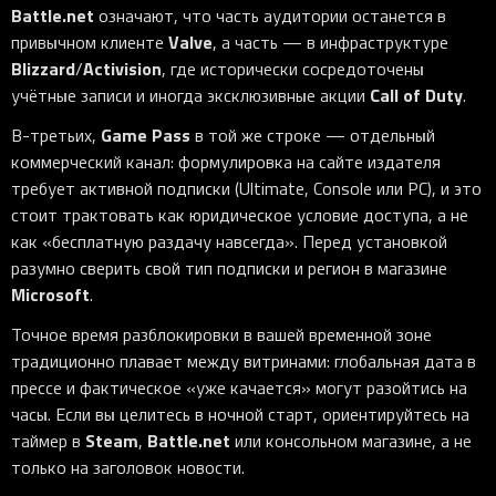
Battle.net
означают, что часть аудитории останется в
Valve
привычном клиенте
, а часть — в инфраструктуре
Blizzard
Activision
/
, где исторически сосредоточены
Call of Duty
учётные записи и иногда эксклюзивные акции
.
Game Pass
В-третьих,
в той же строке — отдельный
коммерческий канал: формулировка на сайте издателя
требует активной подписки (Ultimate, Console или PC), и это
стоит трактовать как юридическое условие доступа, а не
как «бесплатную раздачу навсегда». Перед установкой
разумно сверить свой тип подписки и регион в магазине
Microsoft
.
Точное время разблокировки в вашей временной зоне
традиционно плавает между витринами: глобальная дата в
прессе и фактическое «уже качается» могут разойтись на
часы. Если вы целитесь в ночной старт, ориентируйтесь на
Steam
Battle.net
таймер в
,
или консольном магазине, а не
только на заголовок новости.