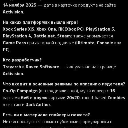
14 ноября 2025
— дата в карточке продукта на сайте
Activision
.
На каких платформах вышла игра?
Xbox Series X|S
Xbox One
ПК
Xbox PC
PlayStation 5
,
,
(
),
,
PlayStation 4
Battle.net
Steam
,
,
; также упоминается
Game Pass
Ultimate
Console
при активной подписке (
,
или
PC
).
Кто разработчик?
Treyarch
Raven Software
и
— как указано на странице
Activision
.
Что входит в основные режимы по описанию издателя?
Co-Op Campaign
16
(в отряде или соло), мультиплеер с
6v6
двумя
20v20
Zombies
картами
и
картами
, round-based
Dark Aether
в сеттинге
.
Есть ли в материале спойлеры сюжета?
Нет: используются только публичные формулировки о