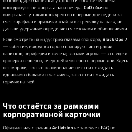
по календарю Gametrica: у одного и того же человека
CoD
конкурируют не жанры, а часы вечера.
обычно
выигрывает у таких конкурентов в первые две недели за
счёт сарафана и привычки «зайти в стрелялку на час», но
дальше удержание определяется сезонами и обновлениями.
Black Ops 7
Если смотреть на индустрию глазами спонсора,
— событие, вокруг которого планируют интеграции
напитков, периферии и железа; глазами игрока — это ещё и
проверка серверов, очередей и читеров в первые дни. Здесь
нет морали, только планирование: не стоит ожидать
идеального баланса в час «икс», зато стоит ожидать
горячих патчей.
Что остаётся за рамками
корпоративной карточки
Activision
Официальная страница
не заменяет FAQ по