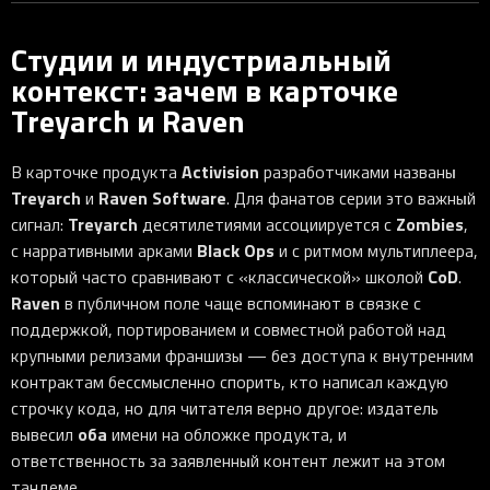
Студии и индустриальный
контекст: зачем в карточке
Treyarch и Raven
Activision
В карточке продукта
разработчиками названы
Treyarch
Raven Software
и
. Для фанатов серии это важный
Treyarch
Zombies
сигнал:
десятилетиями ассоциируется с
,
Black Ops
с нарративными арками
и с ритмом мультиплеера,
CoD
который часто сравнивают с «классической» школой
.
Raven
в публичном поле чаще вспоминают в связке с
поддержкой, портированием и совместной работой над
крупными релизами франшизы — без доступа к внутренним
контрактам бессмысленно спорить, кто написал каждую
строчку кода, но для читателя верно другое: издатель
оба
вывесил
имени на обложке продукта, и
ответственность за заявленный контент лежит на этом
тандеме.