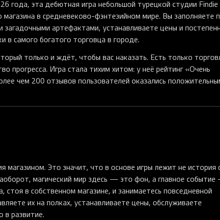
6 года, эта дебютная игра небольшой турецкой студии Findie
го магазина в средневеково-фэнтезийном мире. Вы заполняете 
 и загадочными артефактами, устанавливаете цены и постепен
и в самого богатого торговца в городе.
оторый только и ждёт, чтобы вас наказать. Есть только торгов
во прогресса. Игра стала тихим хитом: у неё рейтинг «Очень
олее чем 200 отзывов пользователей оказались положительны
 магазином. Это значит, что в основе игры лежит не история 
аоборот, магический мир здесь — это фон, а главное событие
а, стоя в собственном магазине, и занимаетесь повседневной
авляете их на полках, устанавливаете цены, обслуживаете
 в развитие.