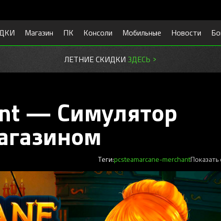
ДКИ
Магазин
ПК
Консоли
Мобильные
Новости
Бо
ЛЕТНИЕ СКИДКИ
ЗДЕСЬ >
ant — Cимулятор
агазином
Теги:
pc
steam
arcane-merchant
Показать 