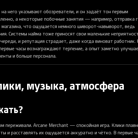
о на него указывают обозреватели, и он задаёт тон первым
дленно, а некоторые побочные занятия — например, отправка 
 магазина, что ощущается немного шиворот-навыворот, ведь
ния. Системы найма тоже приносят свои маленькие неприятност
череди, и репутация страдает, даже когда виноват работник.
о первые часы вознаграждают терпение, а опыт заметно улучша
енты и больше персонала.
клики, музыка, атмосфера
кать?
ом переживали. Arcane Merchant — спокойная игра. Клики плавн
ты и расставлять их ощущается аккуратно и чётко. В первые ч