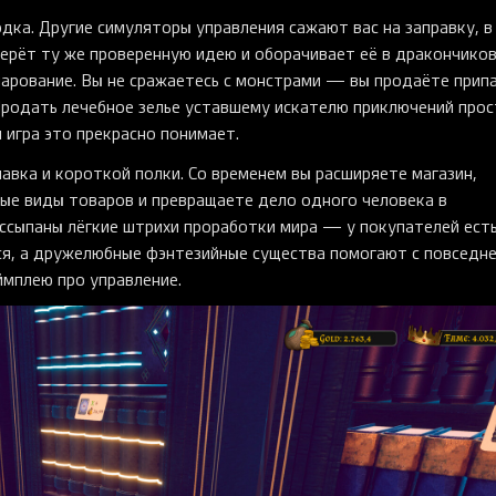
ка. Другие симуляторы управления сажают вас на заправку, в
 берёт ту же проверенную идею и оборачивает её в дракончиков
арование. Вы не сражаетесь с монстрами — вы продаёте прип
 Продать лечебное зелье уставшему искателю приключений про
и игра это прекрасно понимает.
авка и короткой полки. Со временем вы расширяете магазин,
ые виды товаров и превращаете дело одного человека в
сыпаны лёгкие штрихи проработки мира — у покупателей ест
ся, а дружелюбные фэнтезийные существа помогают с повседн
ймплею про управление.