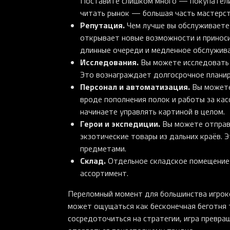
Поставите слишком много — покупатели
читать рынок — большая часть мастерст
Репутация.
Чем лучше вы обслуживаете 
открывает новые возможности и приноси
длинные очереди и медленное обслужива
Исследования.
Вы можете исследовать 
Это вознаграждает долгосрочное плани
Персонал и автоматизация.
Вы можете
вроде пополнения полок и работы за кас
начинаете управлять картиной в целом.
Герои и экспедиции.
Вы можете отправл
экзотические товары из дальних краёв. 
предметами.
Склад.
Отдельное складское помещение п
ассортимент.
Переломный момент для большинства игроко
может ощущаться как бесконечная беготня 
сосредоточиться на стратегии, игра превр