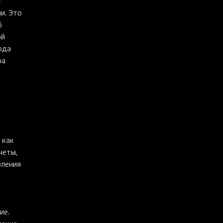
—
и. Это
б
ой
ода
ра
 как
неты,
вления
ие.