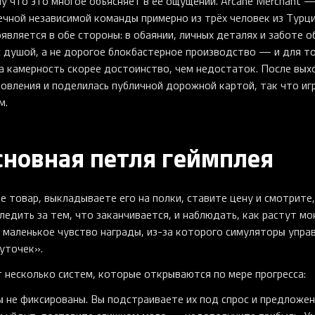
му что это многое объясняет в её ощущении. Arcane Merchant 
шечной независимой команды примерно из трёх человек из Турци
является в обе стороны: в обаянии, личных деталях и заботе о
с душой, а не дорогое блокбастерное производство — и для т
та камерность скорее достоинство, чем недостаток. После вых
овления и поделилась публичной дорожной картой, так что иг
м.
основная петля геймплея
е товар, выкладываете его на полки, ставите цену и смотрите,
ледить за тем, что заканчивается, и наблюдать, как растут мо
 маленькое чувство награды, из-за которого симуляторы упра
уточек».
 несколько систем, которые открываются по мере прогресса:
 не фиксированы. Вы подстраиваете их под спрос и предложен