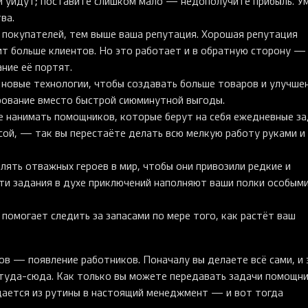
 уйдут; поставите слишком мало — недополучите прибыль. У
ва.
покупателей, тем выше ваша репутация. Хорошая репутация
т больше клиентов. Но это работает и в обратную сторону —
ние её портят.
новые технологии, чтобы создавать больше товаров и улучшен
рование вместо быстрой сиюминутной выгоды.
 нанимать помощников, которые берут на себя ежедневные з
сой, — так вы перестаёте делать всю мелкую работу руками и
ять отважных героев в мир, чтобы они привозили редкие и
Эти задания в духе приключений наполняют ваши полки особым
омогает следить за запасами по мере того, как растёт ваш
в — появление работников. Поначалу вы делаете всё сами, и 
туда-сюда. Как только вы можете передавать задачи помощни
ащается из рутины в настоящий менеджмент — и вот тогда