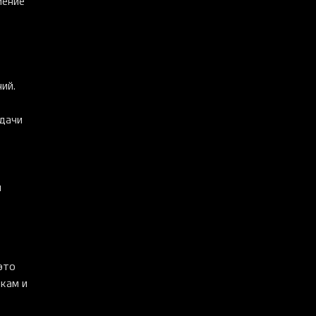
мение
ий.
адачи
и
это
кам и