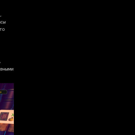
,
асы
сто
ь
евными