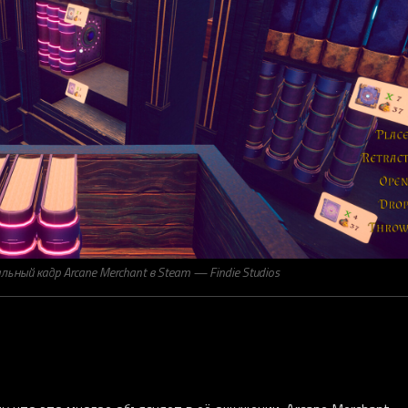
ьный кадр Arcane Merchant в Steam — Findie Studios