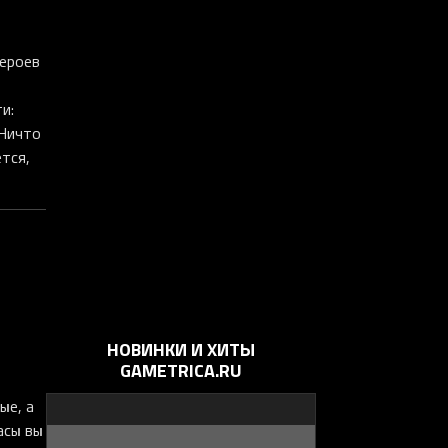
героев
и:
 Ничто
ется,
НОВИНКИ И ХИТЫ
GAMETRICA.RU
ые, а
асы вы