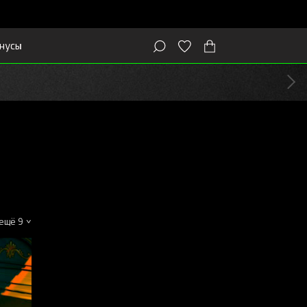
нусы
ещё 9