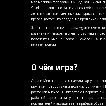
магическими товарами. Вышедшая 1 июня 202
Studios ставит вас за прилавок собственно
зельями, мечами, светящимися кристаллами
превращаетесь из владельца крошечной лавк
Здесь нет боёв и нет экрана «game over», к
развитие и тёплое, неспешно растущее чувст
положительные» в Steam — около 85% из б
первые недели.
О чём игра?
Arcane Merchant — это симулятор управления
крутыми поворотами и долгими роликами. Н
растущий бизнес. Вы играете от первого лиц
работой торговца: закупаете товары, расст
покупателей и вкладываете прибыль обратно