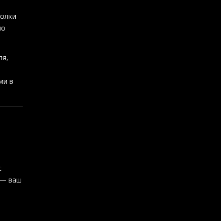
полки
но
ля,
ми в
с
 — ваш