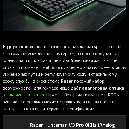
iOS-приложения
Рюкзаки
Pro Click
Tartarus
Hammerhead
Wireless Control Pod
Kraken Kitty
Goliathus
Pro Click V2
Киберспорт
Аксессуары
Аксессуары
Аксессуары для мышей
Аксессуары для клавиатур
Аксессуары для аудио
Kiyo
Firefly
Pro Click V2 Vertical
Игровые ивенты
Коллаборации
Новинки
Игровые мыши
Все клавиатуры
Все аудио для ПК
Контроллеры
HyperFlux V2
Pro Type Ergo
Софт
Освещение
Strider
Pro Type
Synapse 4
Ripsaw
Sphex
Pro Glide XXL
Synapse 3
В двух словах:
аналоговый ввод на клавиатуре — это не
Все устройства
Gigantus
Chroma™ RGB
«автоматически лучше в шутерах», а способ получить от
клавиш частичное нажатие и двойные привязки там, где
Pro Glide
THX Spatial
Hall Effect
игра это понимает.
в переключателях — один из
7.1 Sound
инженерных путей к регулируемому ходу и стабильному
Razer
сроку службы; в экосистеме
похожий набор
Synapse 2 Legacy
аналоговая оптика
возможностей для геймера чаще даёт
Virtual Ring Light
в
линейке Huntsman
. Ниже — без фанатизма: где в RPG и
Razer Axon
экшене это реально меняет ощущения, а где вы просто
платите за красивый термин в спецификации.
Streamer Companion App
Cortex
Razer Huntsman V3 Pro 8KHz (Analog