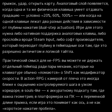
прыжок, удар, открыть карту. Аналоговый слой появляется,
когда одна и та же физическая клавиша умеет отдавать
градацию — условно «20%, 60%, 100%» — или когда на
одной клавише лежат два разных действия в зависимости
от глубины нажатия (dual-step actuation). Игре для этого
нужна либо нативная поддержка аналоговых клавиш, либо
прослойка вроде Steam Input, либо софт производителя,
который переводит глубину в геймпадные оси там, где это
разрешено античитом и логикой тайтла.
Практический смысл для не-FPS: вы можете не держать
отдельный геймпад ради пары механик, которые на
клавиатуре обычно «ломаются» о Shift как модификатор
скорости. В action-RPG с камерой от плеча это иногда
ближе к ощущению контролируемого шага в узком
коридоре; в souls-like — к аккуратному подкату там, где
важна геометрия; в платформерах на ПК — к переменной
длине прыжка, если игра это понимает как ось, а не как
«короткое нажатие пробела».