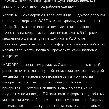
BlackWidow
«командными» клавиатурами в духе
, где
много кнопок и диск под рабочие сценарии.
Action-RPG с камерой от третьего лица — другое дело: вы
постоянно держите WASD как «штурвал», а мышь тянет
обзор. Здесь аналог иногда помогает снять лишнюю
дерготню на микродистанциях: не нажимать Shift ради
медленного шага, а чуть не дожимать W. Это не
«автоприцел» и не чит: это комфорт и снижение ошибок по
невнимательности, когда вы проходите узкий балкон с
клиффом.
MMORPG — зона компромисса. С одной стороны, вы всё
равно живёте в клавиатурной геометрии скиллов; с другой
— движение камеры и следование за танком иногда
выигрывают от более плавного ввода. Но если ваш
приоритет — ротация скиллов и клик по пати, чаще
окупается не аналог, а TKL или полный формат с удобными
макросами и медиаблоком — снова смежность с обзорами
«командных» клавиатур, а не обязательно с аналоговым