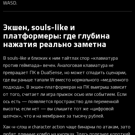
WASD.
Экшен, souls-like и
платформеры: где глубина
нажатия реально заметна
В souls-like и близких к ним тайтлах спор «клавиатура
против геймпада» вечен. Аналоговая клавиатура не
превращает ПК в DualSense, но может сгладить сценарии,
где вы раньше тапали W вместо нормального «медленного
подхода». В экшен-платформерах на ПК выигрыш зависит
от того, считает ли игра прыжок осью или событием. Если
ось есть — появляется пространство для переменной
высоты; если нет — вы слышите тот же «цифровой
щелчок», что и на мембранке за тысячу рублей.
Хак-н-слэш и character action чаще бинарны по атакам, зато
любят длинные комбо на кнопках. Здесь полезнее короткий