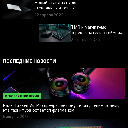
Новый стандарт для
стеклянных игровых
ковриков для мышей:
22 апреля 2026
Представляем Razer Atlas
Pro
TMR и магнитные
переключатели в геймпаде
и на клавиатуре:
23 апреля 2026
ощущение против
классики
ПОСЛЕДНИЕ НОВОСТИ
ИГРОВАЯ ПЕРИФЕРИЯ
Razer Kraken V4 Pro превращает звук в ощущение: почему
эта гарнитура остаётся флагманом
6 августа 2026