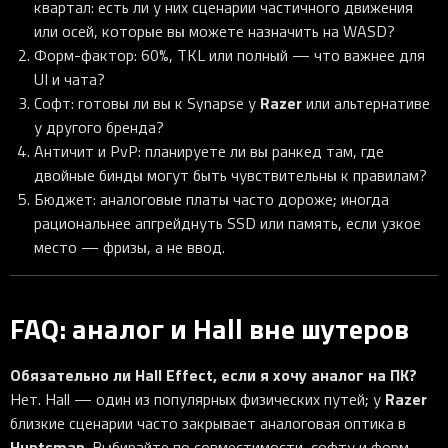
квартал: есть ли у них сценарии частичного движения
или осей, которые вы можете назначить на WASD?
Форм-фактор: 60%, TKL или полный — что важнее для
UI и чата?
Razer
Софт: готовы ли вы к Synapse у
или альтернативе
у другого бренда?
Античит и PvP: планируете ли вы ранкед там, где
двойные бинды могут быть чувствительны к правилам?
Бюджет: аналоговые платы часто дороже; иногда
рациональнее апгрейднуть SSD или память, если узкое
место — фризы, а не ввод.
FAQ: аналог и Hall вне шутеров
Обязательно ли Hall Effect, если я хочу аналог на ПК?
Razer
Нет. Hall — один из популярных физических путей; у
близкие сценарии часто закрывает аналоговая оптика в
Huntsman
. Выбирайте по совместимости, софту и форм-