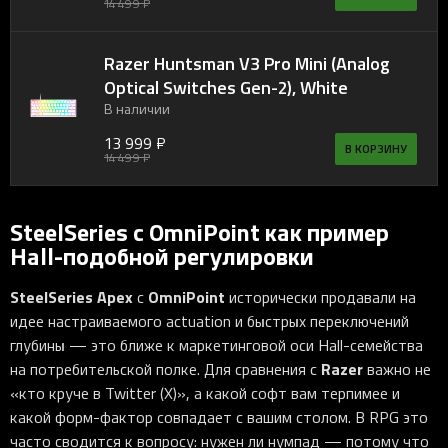
14 499 ₽
Razer Huntsman V3 Pro Mini (Analog
Optical Switches Gen-2), White
В наличии
13 999 ₽
В КОРЗИНУ
14 499 ₽
SteelSeries с OmniPoint как пример
Hall-подобной регулировки
SteelSeries Apex
OmniPoint
с
исторически продавали на
идее настраиваемого actuation и быстрых переключений
глубины — это ближе к маркетинговой оси Hall-семейства
Razer
на потребительской полке. Для сравнения с
важно не
«кто круче в Twitter (X)», а какой софт вам терпимее и
какой форм-фактор совпадает с вашим столом. В RPG это
часто сводится к вопросу: нужен ли нумпад — потому что