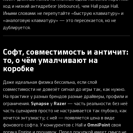
ход и низкий антидребезг (debounce), чем Hall ради Hall.
Иными словами: не перепутайте «быструю клавиатуру» и
«аналоговую клавиатуру» — это пересекается, но не
дублируется.
Софт, совместимость и античит:
то, о чём умалчивают на
коробке
Даже идеальная физика бессильна, если слой
совместимости не довезёт сигнал до игры так, как нужно.
На практике у разных брендов разные драйверы, профили и
Synapse
Razer
ограничения.
у
— часть реальности: без неё
часть сценариев просто не настраивается так глубоко, как
хочется энтузиасту; с ней — появляется цена в виде
OmniPoint
фонового софта. У конкурентов с Hall и
своя
логика Engine и прошивок. Перед покупкой имеет смысл не