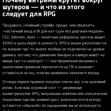
шутеров — и что из этого
следует для RPG
Продавать «плавный стрейф» проще, чем объяснять
«частичный вход в W для кат-сцен без дёрганья модели».
CS2, Valorant, Apex — понятные референсы: зритель видит
ADAD и сразу верит в ценность. RPG и экшен расползаются
по жанрам: где-то аналог вообще не подключён на уровне
движка, потому что движение бинарно и камера живёт на
мыши; где-то наоборот — платформенная механика с
аналоговым прыжком переносится на ПК и начинает
отзываться на ось, если вы правильно назначите входы.
Отсюда первое правило покупки: список игр, а не красивый
ролик. Если ваш основной слот — двумерные
изометрические RPG, визуальные новеллы или классические
пошаговые партии, клавиатура с аналогом почти всегда
останется «обычной» по ощущениям: вы не используете