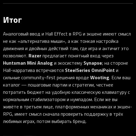
Итог
Аналоговый ввод и Hall Effect в RPG и экшене имеют смысл
не как «альтернатива мыши», а как тонкая настройка
движения и двойных действий там, где игра и античит это
Razer
позволяют.
предлагает понятный вход через
Huntsman Mini Analog
Synapse
и экосистему
; на стороне
SteelSeries OmniPoint
Hall-нарратива встречаются
и
Wooting
сильные community-first решения вроде
. Если ваш
каталог — пошаговые партии и стратегии, честнее
потратить бюджет на удобную классическую клавиатуру с
нормальным стабилизатором и нумпадом. Если же вы
живёте в третьем лице, платформенных механиках и экшен-
RPG, имеет смысл сначала проверить поддержку в трёх
любимых играх, потом выбирать бренд.