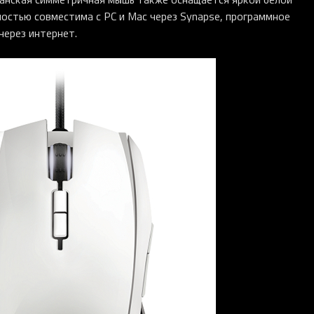
остью совместима с PC и Mac через Synapse, программное
через интернет.