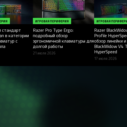
ЕРИЯ
ИГРОВАЯ ПЕРИФЕРИЯ
ИГРОВАЯ ПЕРИФЕР
 стандарт
Razer Pro Type Ergo:
Razer BlackWid
an в категории
подробный обзор
Profile HyperSp
авиатур с
эргономичной клавиатуры для
обзор линейки и
лла
долгой работы
BlackWidow V4 
HyperSpeed
21 июля 2026
17 июля 2026