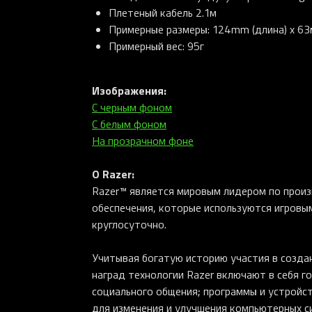
Плетеный кабель 2.1м
Примерные размеры: 124mm (длина) x 63м
Примерный вес: 95г
Изображения:
С черным фоном
С белым фоном
На прозрачном фоне
О Razer:
Razer™ является мировым лидером по произ
обеспечения, которые используются игровы
круглосуточно.
Учитывая богатую историю участия в создан
наград технологии Razer включают в себя г
социального общения; программы и устройс
для изменения и улучшения компьютерных си