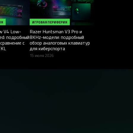
ИЯ
ИГРОВАЯ ПЕРИФЕРИЯ
ow V4 Low-
Razer Huntsman V3 Pro и
eed: подробный
8KHz-модели: подробный
 сравнение с
обзор аналоговых клавиатур
TKL
для киберспорта
15 июля 2026