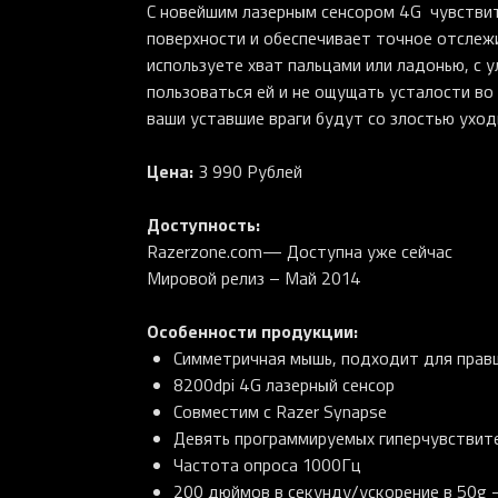
C новейшим лазерным сенсором 4G чувствит
поверхности и обеспечивает точное отслежи
используете хват пальцами или ладонью, с 
пользоваться ей и не ощущать усталости во 
ваши уставшие враги будут со злостью уходи
Цена:
3 990 Рублей
Доступность:
Razerzone.com— Доступна уже сейчас
Мировой релиз – Май 2014
Особенности продукции:
Симметричная мышь, подходит для прав
8200dpi 4G лазерный сенсор
Совместим с Razer Synapse
Девять программируемых гиперчувствит
Частота опроса 1000Гц
200 дюймов в секунду/ускорение в 50g –