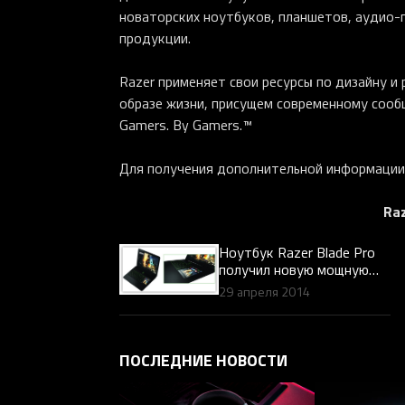
новаторских ноутбуков, планшетов, аудио-п
продукции.
Razer применяет свои ресурсы по дизайну и
образе жизни, присущем современному сообщ
Gamers. By Gamers.™
Для получения дополнительной информации
Raz
Ноутбук Razer Blade Pro
получил новую мощную
графическую карту и
29 апреля 2014
обновленный интерфейс
Switchblade User
ПОСЛЕДНИЕ НОВОСТИ