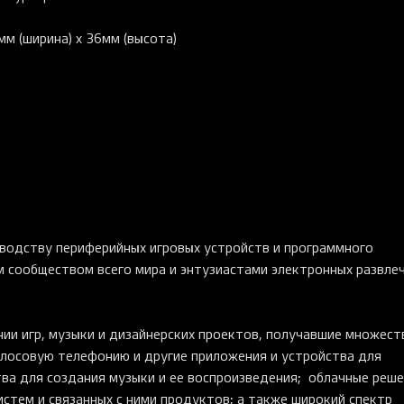
м (ширина) x 36мм (высота)
26 999 ₽
29 999 ₽
Razer BlackWidow V4 Pro 75
(Orange Switch), Black
В КОРЗИНУ
водству периферийных игровых устройств и программного
м сообществом всего мира и энтузиастами электронных развле
ии игр, музыки и дизайнерских проектов, получавшие множест
олосовую телефонию и другие приложения и устройства для
тва для создания музыки и ее воспроизведения; облачные реш
стем и связанных с ними продуктов; а также широкий спектр