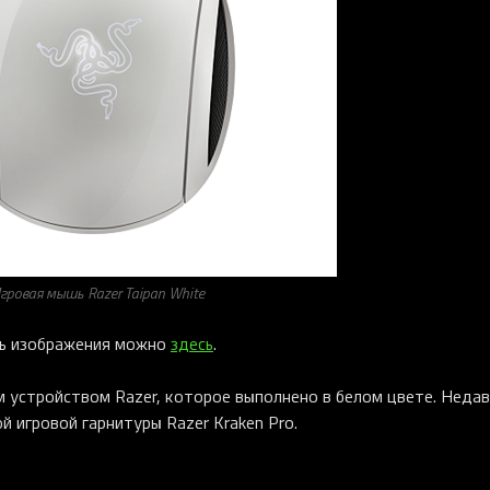
гровая мышь Razer Taipan White
ать изображения можно
здесь
.
м устройством Razer, которое выполнено в белом цвете. Неда
й игровой гарнитуры Razer Kraken Pro.