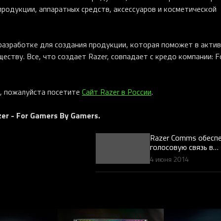
родукции, аппаратных средств, аксессуаров и косметической
 разработке для создания продукции, которая поможет в акти
еству. Все, что создает Razer, совпадает с кредо компании: F
, пожалуйста посетите
Сайт Razer в России
.
er - For Gamers By Gamers.
Razer Comms обесп
голосовую связь в
Warhammer 40.000: 
4 июня 2014
Crusade