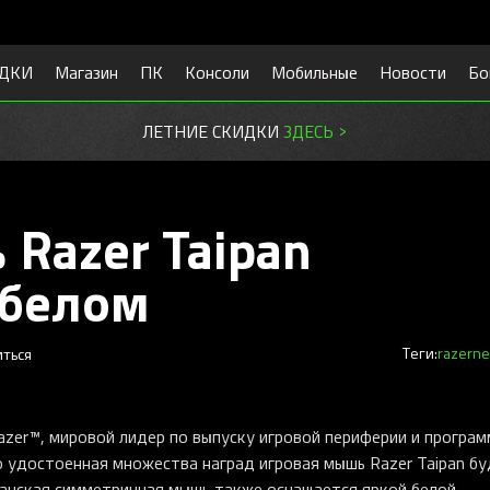
ДКИ
Магазин
ПК
Консоли
Мобильные
Новости
Бо
ЛЕТНИЕ СКИДКИ
ЗДЕСЬ >
Razer Taipan
 белом
ться
Теги:
razer
n
zer™, мировой лидер по выпуску игровой периферии и програ
то удостоенная множества наград игровая мышь Razer Taipan б
манская симметричная мышь также оснащается яркой белой