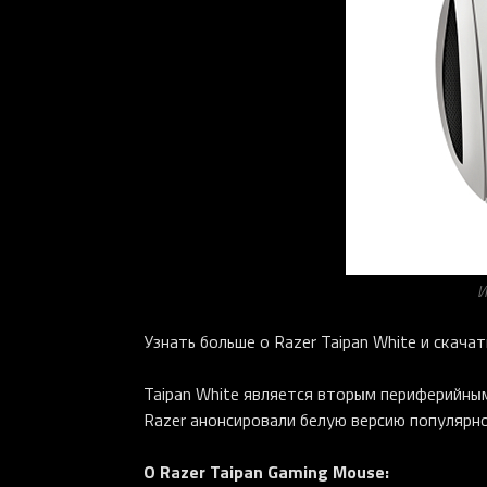
И
Узнать больше о Razer Taipan White и скач
Taipan White является вторым периферийны
Razer анонсировали белую версию популярно
О Razer Taipan Gaming Mouse: