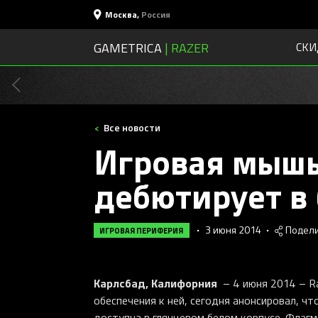
Москва
,
Россия
GAMETRICA
| RAZER
СКИ
Все новости
Игровая мышь 
дебютирует в
•
3 июня 2014
•
Подели
ИГРОВАЯ ПЕРИФЕРИЯ
Карлсбад, Калифорния
– 4 июня 2014 – Ra
обеспечения к ней, сегодня анонсировал, ч
доступна в глянцевом белом корпусе. Флаг