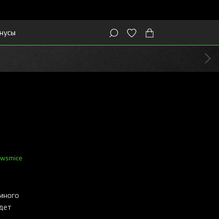
нусы
ews
mice
ммного
удет