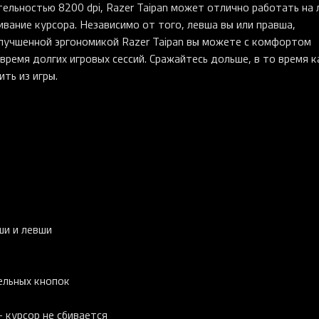
ельностью 8200 dpi, Razer Taipan может отлично работать на
вание курсора. Независимо от того, левша вы или правша,
улучшенной эргономикой Razer Taipan вы можете с комфортом
время долгих игровых сессий. Сражайтесь дольше, в то время к
ть из игры.
ши и левши
ельных кнопок
 курсор не сбивается