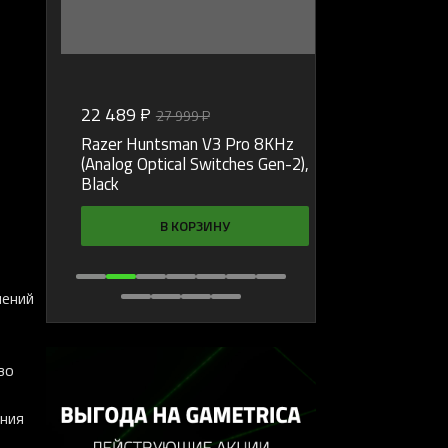
22 489 ₽
21 599 ₽
27 999 ₽
21 6
%
Razer Huntsman V3 Pro 8KHz
Razer BlackSh
(Analog Optical Switches Gen-2),
Black
В 
В КОРЗИНУ
чений
во
ения