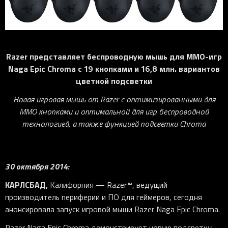
iOS-приложения
Рюкзаки
Pro Click
Tartarus
Hammerhead
Wireless Control Pod
Kraken Kitty
Goliathus
Pro Click V2
Киберспорт
Аксессуары
Аксессуары
Аксессуары для мышей
Аксессуары для клавиатур
Аксессуары для аудио
Kiyo
Firefly
Pro Click V2 Vertical
Игровые ивенты
Коллаборации
Новинки
Игровые мыши
Все клавиатуры
Все аудио для ПК
Контроллеры
HyperFlux V2
Pro Type Ergo
Софт
Razer
представляет беспроводную мышь для
MMO
-игр
Освещение
Strider
Pro Type
Synapse 4
Naga
Epic
Chroma
с 19 кнопками и 16,8 млн. вариантов
Ripsaw
Sphex
Pro Glide XXL
Synapse 3
цветной подсветки
Все устройства
Gigantus
Chroma™ RGB
Новая игровая мышь от
Razer
с оптимизированными для
Pro Glide
THX Spatial
ММО кнопками и оптимальной для игр беспроводной
технологией, а также функцией подсветки
Chroma
7.1 Sound
Synapse 2 Legacy
Virtual Ring Light
30 октября 2014:
Razer Axon
КАРЛСБАД,
Калифорния — Razer™, ведущий
Streamer Companion App
производитель периферии и ПО для геймеров, сегодня
анонсировала запуск игровой мыши Razer Naga Epic Chroma.
Cortex
Razer Naga Epic Chroma демонстрирует новую подсветку