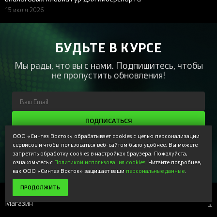
15 июля 2026
БУДЬТЕ В КУРСЕ
Мы рады, что вы с нами. Подпишитесь, чтобы
не пропустить обновления!
ПОДПИСАТЬСЯ
ООО «Синтез Восток» обрабатывает cookies с целью персонализации
Регистрируясь, Вы соглашаетесь получать наши
сервисов и чтобы пользоваться веб-сайтом было удобнее. Вы можете
информационные рассылки и специальные предложения,
доступные только для подписчиков. Ознакомьтесь с нашей
запретить обработку cookies в настройках браузера. Пожалуйста,
Политикой конфиденциальности
ознакомьтесь с
Политикой использования cookies
. Читайте подробнее,
как ООО «Синтез Восток» защищает ваши
персональные данные
.
ПРОДОЛЖИТЬ
Магазин
+