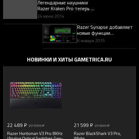
Легендарные наушники
Razer Kraken Pro теперь в
белом цвете!
24 июня 2014
Razer Synapse добавляет
новые функции
клавиатуре BlackWidow
6 января 2015
Chroma
НОВИНКИ И ХИТЫ GAMETRICA.RU
22 489 ₽
21 599 ₽
27 999 ₽
21 699 ₽
Razer Huntsman V3 Pro 8KHz
Razer BlackShark V3 Pro,
(Analog Optical Switches Gen-
White