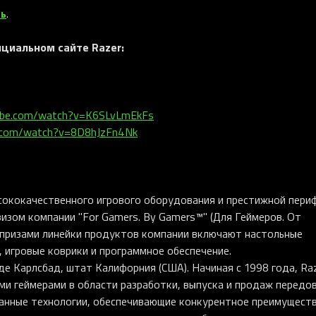
сь
.
ициальном сайте
Razer
:
ube.com/watch?v=K6SLvLmEkFs
e.com/watch?v=8D8hJzFn4Nk
26 999 ₽
29 999 ₽
Razer BlackWidow V4 Pro 75
сококачественного игрового оборудования и престижной пери
(Orange Switch), Black
изом компании "For Gamers. By Gamers™" (Для Геймеров. От
 призами линейки продуктов компании включают настольные
В КОРЗИНУ
 игровые коврики и программное обеспечение.
е Карлсбад, штат Калифорния (США). Начиная с 1998 года, Ra
и геймерами в области разработки, выпуска и продаж передо
анные технологии, обеспечивающие конкурентное преимуществ