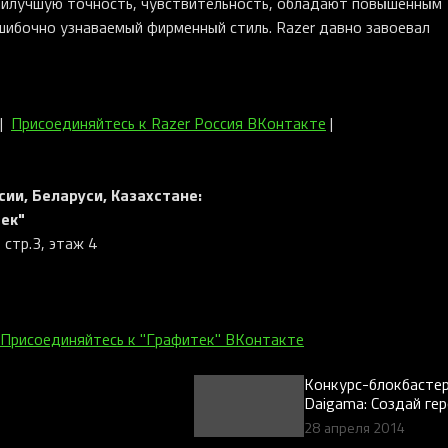
аилучшую точность, чувствительность, обладают повышенным
шибочно узнаваемый фирменный стиль. Razer давно завоевал
|
Присоединяйтесь к Razer Россия ВКонтакте
|
ии, Беларуси, Казахстане:
ек"
, стр.3, этаж 4
Присоединяйтесь к "Графитек" ВКонтакте
Конкурс-блокбастер
Daigama: Создай гер
выиграй ультрамод
28 апреля 2014
геймерскую перифе