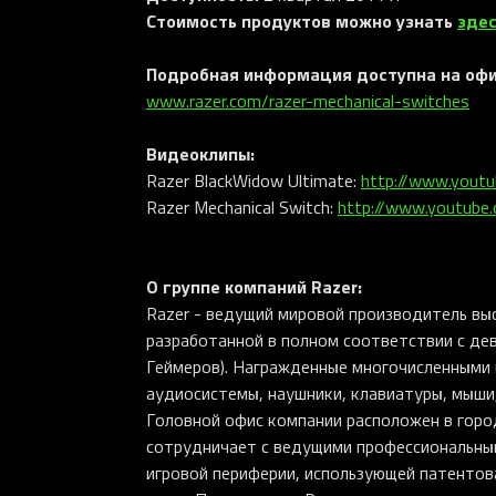
Стоимость продуктов можно узнать
зде
Подробная информация доступна на оф
www.razer.com/razer-mechanical-switches
Видеоклипы
:
Razer BlackWidow Ultimate:
http://www.yout
Razer Mechanical Switch:
http://www.youtub
О группе компаний
Razer
:
Razer - ведущий мировой производитель вы
разработанной в полном соответствии с дев
Геймеров). Награжденные многочисленными
аудиосистемы, наушники, клавиатуры, мыши,
Головной офис компании расположен в город
сотрудничает с ведущими профессиональным
игровой периферии, использующей патентов