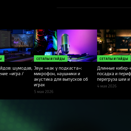
Razer!
Ы
СЕТАПЫ И ГАЙДЫ
СЕТАПЫ И ГАЙДЫ
ейдов: шумодав,
Звук «как у подкаста»:
Длинные кибер-н
ние «игра /
микрофон, наушники и
посадка и периф
акустика для выпусков об
перегруза шеи и
играх
4 мая 2026
5 мая 2026