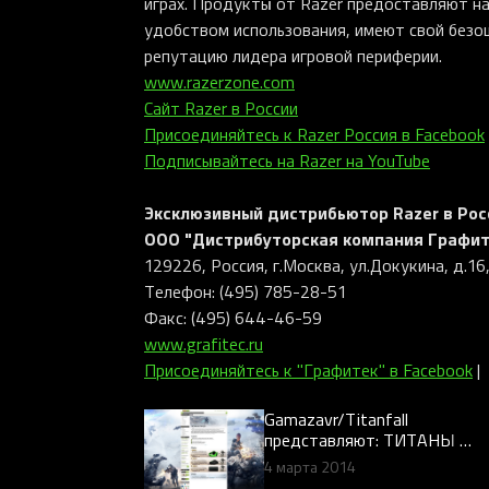
играх. Продукты от Razer предоставляют н
удобством использования, имеют свой безо
репутацию лидера игровой периферии.
www.razerzone.com
Сайт Razer в России
Присоединяйтесь к Razer Россия в Facebook
Подписывайтесь на Razer на YouTube
Эксклюзивный дистрибьютор Razer в Росс
ООО "Дистрибуторская компания Графит
129226, Россия, г.Москва, ул.Докукина, д.16
Телефон: (495) 785-28-51
Факс: (495) 644-46-59
www.grafitec.ru
Присоединяйтесь к "Графитек" в Facebook
|
Gamazavr/Titanfall
представляют: ТИТАНЫ В
ГОРОДЕ! Конкурс с
4 марта 2014
ценными призами от Razer