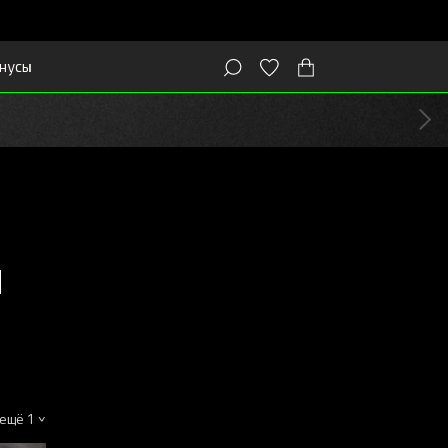
нусы
я
о
 ещё 1