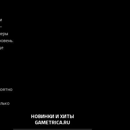
и
–
неры
ровень.
 ​​
роятно
олько
НОВИНКИ И ХИТЫ
GAMETRICA.RU