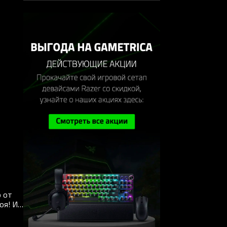
 от
оя! И
ную
рию