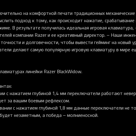
лючительно на комфортной печати традиционных механические
ыслить подход к тому, как происходит нажатие, срабатывание 
име. В результате получилась идеальная игровая клавиатура, 
дателей компании Razer и ее креативный директор. – Наши инже
 точности и долговечности, чтобы вывести гейминг на новый у
атели делают самую популярную игровую клавиатуру в мире еще
лавиатурах линейки Razer BlackWidow.
антах:
ании с нажатием глубиной 1,4 мм переключатели работают неве
ует за вашим боевым рефлексом.
ывании с нажатием глубиной 1,8 мм данные переключатели не т
 будет незаметным, а победа – молниеносной.