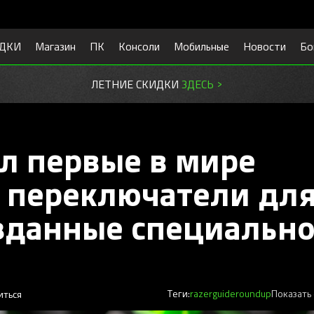
ДКИ
Магазин
ПК
Консоли
Мобильные
Новости
Бо
ЛЕТНИЕ СКИДКИ
ЗДЕСЬ >
ил первые в мире
 переключатели дл
озданные специальн
иться
Теги:
razer
guide
roundup
Показать