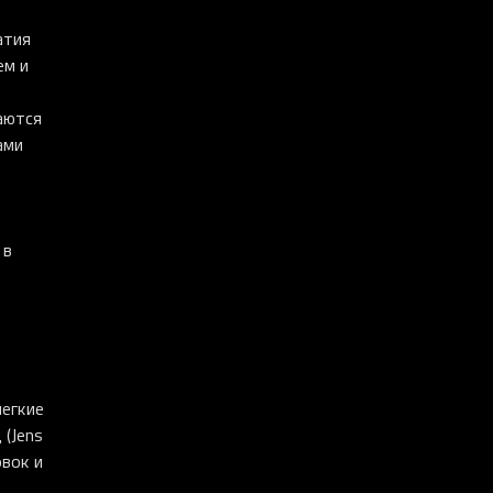
атия
ем и
аются
ами
 в
легкие
 (Jens
овок и