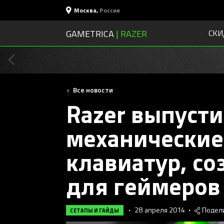
Москва
,
Россия
GAMETRICA
| RAZER
СКИ
Все новости
Razer выпуст
механические
клавиатур, с
для геймеров
•
28 апреля 2014
•
Подел
СЕТАПЫ И ГАЙДЫ