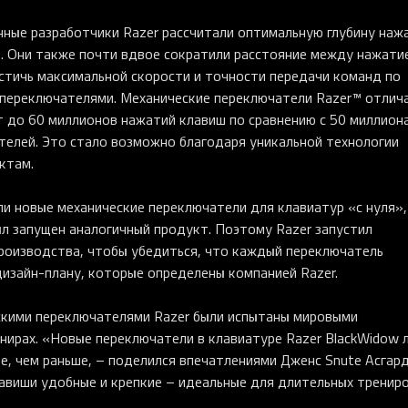
нные разработчики Razer рассчитали оптимальную глубину наж
. Они также почти вдвое сократили расстояние между нажати
стичь максимальной скорости и точности передачи команд по
 переключателями. Механические переключатели Razer™ отлич
 до 60 миллионов нажатий клавиш по сравнению с 50 миллион
телей. Это стало возможно благодаря уникальной технологии
ктам.
и новые механические переключатели для клавиатур «с нуля»,
л запущен аналогичный продукт. Поэтому Razer запустил
производства, чтобы убедиться, что каждый переключатель
изайн-плану, которые определены компанией Razer.
скими переключателями Razer были испытаны мировыми
нирах. «Новые переключатели в клавиатуре Razer BlackWidow 
е, чем раньше, – поделился впечатлениями Дженс Snute Асгард
Клавиши удобные и крепкие – идеальные для длительных тренир