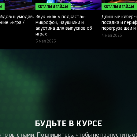
Ы
СЕТАПЫ И ГАЙДЫ
СЕТАПЫ И ГАЙДЫ
ейдов: шумодав,
Звук «как у подкаста»:
Длинные кибер-н
ние «игра /
микрофон, наушники и
посадка и периф
акустика для выпусков об
перегруза шеи и
играх
4 мая 2026
5 мая 2026
БУДЬТЕ В КУРСЕ
что вы с нами. Подпишитесь, чтобы не пропустить о