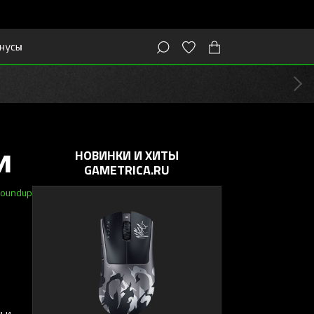
нусы
и
НОВИНКИ И ХИТЫ
GAMETRICA.RU
roundup
ы и