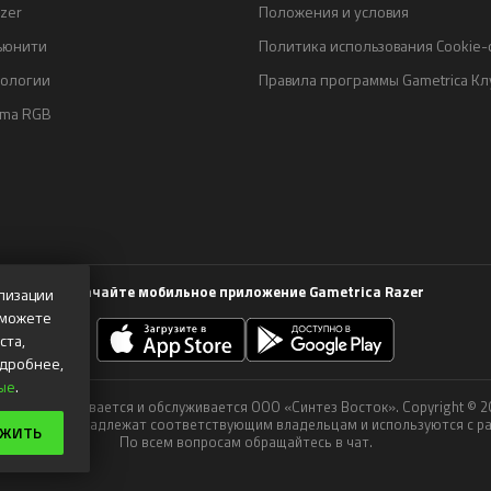
zer
Положения и условия
ьюнити
Политика использования Cookie
нологии
Правила программы Gametrica Кл
oma RGB
Скачайте мобильное приложение Gametrica Razer
лизации
 можете
ста,
одробнее,
ые
.
a.ru поддерживается и обслуживается ООО «Синтез Восток». Copyright © 
е марки принадлежат соответствующим владельцам и используются с р
ЛЖИТЬ
По всем вопросам обращайтесь в чат.