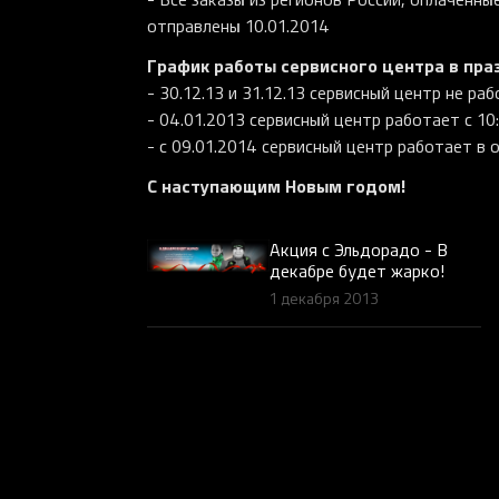
отправлены 10.01.2014
График работы сервисного центра в пра
26 999 ₽
22 48
29 999 ₽
- 30.12.13 и 31.12.13 сервисный центр не раб
Razer BlackWidow V4 Pro 75%
Razer
- 04.01.2013 сервисный центр работает с 10
(Orange Switch), Black
(Analo
Black
- с 09.01.2014 сервисный центр работает в
В КОРЗИНУ
С наступающим Новым годом!
Акция с Эльдорадо - В
декабре будет жарко!
1 декабря 2013