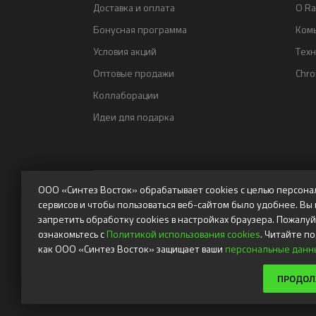
Доставка и оплата
О Ra
Бонусная программа
Ком
Условия акций
Тех
Оптовые продажи
Chr
Коллаборации
Идеи для подарка
ООО «Синтез Восток» обрабатывает cookies с целью персона
сервисов и чтобы пользоваться веб-сайтом было удобнее. Вы
запретить обработку cookies в настройках браузера. Пожалуй
ознакомьтесь с
Политикой использования cookies
. Читайте п
как ООО «Синтез Восток» защищает ваши
персональные данн
Powered by Syntes. Интернет-магазин gametric
Используемые торговы
ПРОДО