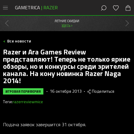
GAMETRICA
| RAZER
8 (800) 200-28-81
Москва
,
Россия
ЛЕТНИЕ СКИДКИ
ЗДЕСЬ >
СКИДКИ
Все новости
Магазин
Razer и Ara Games Review
Акции
представляют! Теперь не только яркие
ПК
обзоры, но и конкурсы среди зрителей
Мыши
Мыши Razer
канала. На кону новинка Razer Naga
Консоли
Клавиатуры
Cobra
2014!
Клавиатуры Razer
PlayStation
Наушники
DeathAdder
Huntsman
Мобильные
Наушники Razer
•
16 октября 2013
•
Поделиться
Xbox
ИГРОВАЯ ПЕРИФЕРИЯ
Наушники
Колонки
Viper
Blackwidow
Kraken
Колонки Razer
Новости
Теги:
razer
review
mice
Контроллеры
Коврики
Naga
Ornata
Blackshark
Leviathan
Новые игры
Стриминг Razer
Бонусы
Аксессуары
Геймпады
Basilisk
Joro
Barracuda
Nommo
Moray
Игровая периферия
Коврики Razer
Подача заявок завершится 31 октября.
Android-приложения
Стриминг
Orochi V2
Pro Type
Kraken Kitty
Clio
Seiren
Atlas
Сетапы и гайды
Офисный Razer