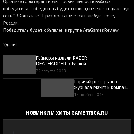
Организаторы гарантируют объективность выбора
победителя. Победитель будет оповещен через социальную
сеть "ВКонтакте". Приз доставляется в любую точку
России.
Победитель будет объявлен в группе AraGamesReview
Удачи!
Геймеры назвали RAZER
DEATHADDER «Лучшей
игровой мышью»!
22 августа 2013
Горячий розыгрыш от
журнала Maxim и компании
«Графитек»: голосуй и
17 ноября 2013
выигрывай Hi-Fi-наушники
Cresyn С750H и геймерские
Razer Kraken!
НОВИНКИ И ХИТЫ GAMETRICA.RU