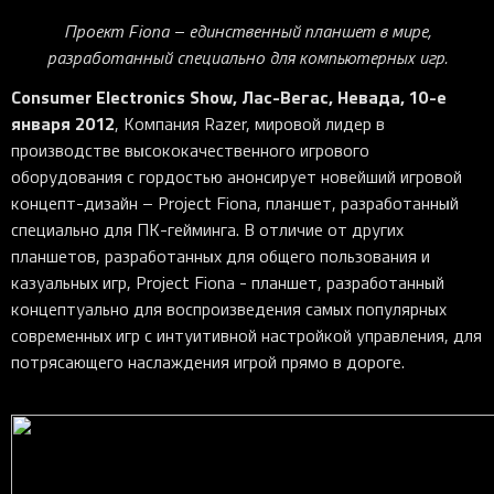
iOS-приложения
Рюкзаки
Pro Click
Tartarus
Hammerhead
Wireless Control Pod
Kraken Kitty
Goliathus
Pro Click V2
Киберспорт
Аксессуары
Проект
Fiona
– единственный планшет в мире,
Аксессуары
Аксессуары для мышей
Аксессуары для клавиатур
Аксессуары для аудио
Kiyo
Firefly
Pro Click V2 Vertical
Игровые ивенты
разработанный специально для компьютерных игр.
Коллаборации
Новинки
Игровые мыши
Все клавиатуры
Все аудио для ПК
Контроллеры
HyperFlux V2
Pro Type Ergo
Consumer Electronics Show, Лас-Вегас, Невада, 10-е
Софт
января 2012
Освещение
Strider
Pro Type
Synapse 4
, Компания Razer, мировой лидер в
производстве высококачественного игрового
Ripsaw
Sphex
Pro Glide XXL
Synapse 3
оборудования с гордостью анонсирует новейший игровой
Все устройства
Gigantus
Chroma™ RGB
концепт-дизайн – Project Fiona, планшет, разработанный
специально для ПК-гейминга. В отличие от других
Pro Glide
THX Spatial
планшетов, разработанных для общего пользования и
7.1 Sound
казуальных игр, Project Fiona - планшет, разработанный
концептуально для воспроизведения самых популярных
Synapse 2 Legacy
современных игр с интуитивной настройкой управления, для
Virtual Ring Light
потрясающего наслаждения игрой прямо в дороге.
Razer Axon
Streamer Companion App
Cortex