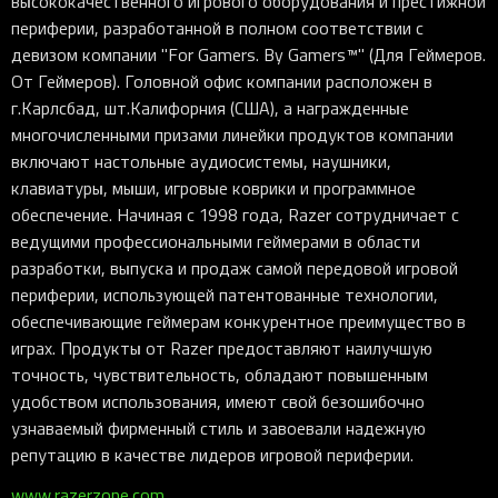
высококачественного игрового оборудования и престижной
периферии, разработанной в полном соответствии с
девизом компании "For Gamers. By Gamers™" (Для Геймеров.
От Геймеров). Головной офис компании расположен в
г.Карлсбад, шт.Калифорния (США), а награжденные
многочисленными призами линейки продуктов компании
включают настольные аудиосистемы, наушники,
клавиатуры, мыши, игровые коврики и программное
обеспечение. Начиная с 1998 года, Razer сотрудничает с
ведущими профессиональными геймерами в области
разработки, выпуска и продаж самой передовой игровой
периферии, использующей патентованные технологии,
обеспечивающие геймерам конкурентное преимущество в
играх. Продукты от Razer предоставляют наилучшую
точность, чувствительность, обладают повышенным
удобством использования, имеют свой безошибочно
узнаваемый фирменный стиль и завоевали надежную
репутацию в качестве лидеров игровой периферии.
www.razerzone.com