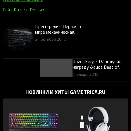
Сайт Razer в России
Пресс-релиз: Первая в
мире механическая
клавиатура,
24 октября 2010
разработанная для
геймеров, представлена
на выставке GamesCom
2010
Razer Forge TV получил
награду &quot;Best of
CES&quot;
7 января 2015
НОВИНКИ И ХИТЫ GAMETRICA.RU