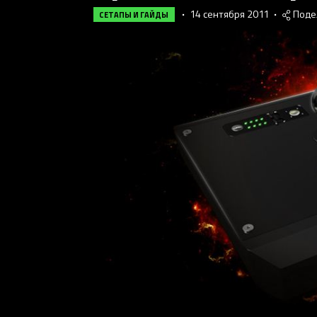
•
14 сентября 2011
•
Поде
СЕТАПЫ И ГАЙДЫ