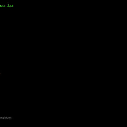
roundup