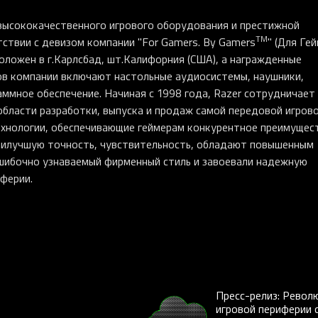
высококачественного игрового оборудования и престижной
TM
ствии с девизом компании "For Gamers. By Gamers
" (Для Ге
оложен в г.Карлсбад, шт.Калифорния (США), а награжденные
ов компании включают настольные аудиосистемы, наушники,
аммное обеспечение. Начиная с 1998 года, Razer сотрудничает 
бласти разработки, выпуска и продаж самой передовой игров
хнологии, обеспечивающие геймерам конкурентное преимущес
аилучшую точность, чувствительность, обладают повышенным
шибочно узнаваемый фирменный стиль и завоевали надежную
ферии.
Пресс-релиз: Револ
игровой периферии 