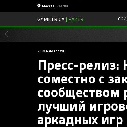
Москва
,
Россия
GAMETRICA
| RAZER
СКИ
Все новости
Пресс-релиз: 
соместно с з
сообществом 
лучший игров
аркадных игр