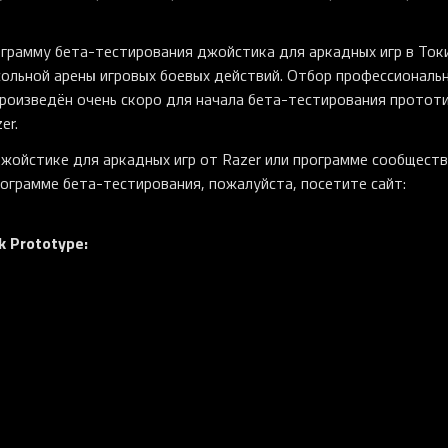
грамму бета-тестирования джойстика для аркадных игр в Токи
ольной арены игровых боевых действий. Отбор профессиональ
роизведён очень скоро для начала бета-тестирования протот
er.
ойстике для аркадных игр от Razer или программе сообществ
рограмме бета-тестирования, пожалуйста, посетите сайт:
k Prototype:
26 999 ₽
29 999 ₽
Razer BlackWidow V4 Pro 75
(Orange Switch), Black
В КОРЗИНУ