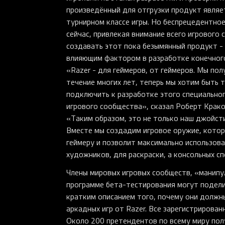
произведённый для отгрузки продукт явля
турнирном классе игры. Но беспрецедентное
сейчас, привлекая внимание всего игрового
создавать этот пока безымянный продукт -
влияющим фактором в разработке конечног
«Razer - для геймеров, от геймеров. Мы по
течение многих лет, теперь мы хотим быть 
подключить к разработке этого специально
игрового сообщества», сказал Роберт Краков
«Таким образом, это не только наш джойсти
Вместе мы создадим игровое оружие, кото
геймеру и позволит максимально использова
художников, для раскраски, а консольных с
Члены мировых игровых сообществ, «манипул
программе бета-тестирования могут поделит
кратким описанием того, почему они должн
аркадных игр от Razer. Все зарегистрирован
Около 200 претендентов по всему миру пол