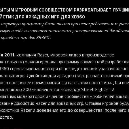
КРЫТЫМ ИГРОВЫМ СООБЩЕСТВОМ РАЗРАБАТЫВАЕТ ЛУЧШИ
СТИК ДЛЯ АРКАДНЫХ ИГР ДЛЯ XB360
 закрытую программу бета-теста при непосредственном учас
емую в виде высокотехнологичного, настраиваемого джойстик
аркадных игр для XB360 .
ря 2011
, компания Razer, мировой лидер в производстве
я только что анонсировала программу совместной разработки
B360 спроектированного при непосредственном участии члено
кадных игр». Джойстик для аркадных игр, разрабатываемый пр
ов в настоящее время находится на стадии прототипа. Для вн
аны около 200 человек в топ-команду Street Fighter IV
 опытных модераторов и членов сообщества «любителей аркад
ование джойстик Razer для аркадных игр. Отзывы игроков буд
ойстика Razer и доведения его до совершенства, после чего 
дство.