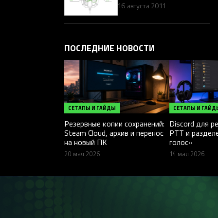
игровую гарнитуру с
16 августа 2011
настоящим объёмным
звуком 7.1
ПОСЛЕДНИЕ НОВОСТИ
СЕТАПЫ И ГАЙДЫ
СЕТАПЫ И ГАЙД
Резервные копии сохранений:
Discord для р
Steam Cloud, архив и перенос
PTT и разделе
на новый ПК
голос»
20 мая 2026
14 мая 2026