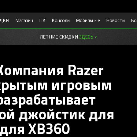
ДКИ
Магазин
ПК
Консоли
Мобильные
Новости
Бо
ЛЕТНИЕ СКИДКИ
ЗДЕСЬ >
Компания Razer
акрытым игровым
разрабатывает
ой джойстик для
 для XB360