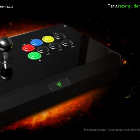
литься
Теги:
razer
guide