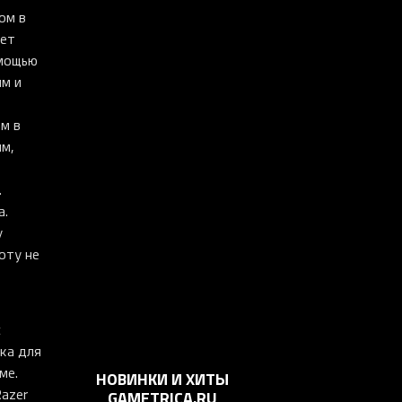
ом в
ает
омощью
им и
ам в
им,
.
а.
у
оту не
с
ка для
ме.
НОВИНКИ И ХИТЫ
Razer
GAMETRICA.RU