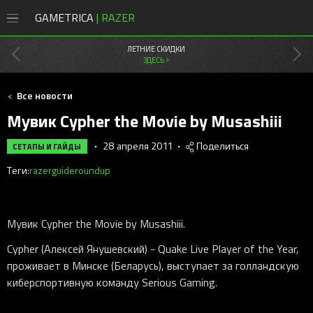
GAMETRICA
| RAZER
8 (800) 200-28-81
ЛЕТНИЕ СКИДКИ
ЗДЕСЬ >
СКИДКИ
Все новости
Магазин
Мувик Cypher the Movie by Musashiii
Акции
ПК
•
28 апреля 2011
•
Поделиться
СЕТАПЫ И ГАЙДЫ
Мыши
Мыши Razer
Теги:
razer
guide
roundup
Консоли
Клавиатуры
Cobra
Клавиатуры Razer
PlayStation
Наушники
DeathAdder
Huntsman
Мобильные
Наушники Razer
Xbox
Наушники
Мувик Cypher the Movie by Musashiii .
Колонки
Viper
Blackwidow
Kraken
Колонки Razer
Новости
Контроллеры
Коврики
Naga
Ornata
Blackshark
Leviathan
Cypher (Алексей Янушевский ) - Quake Live Player of the Year ,
Новые игры
Стриминг Razer
проживает в Минске (Беларусь), выступает за голландскую
Бонусы
Аксессуары
Геймпады
Basilisk
Joro
Barracuda
Nommo
Moray
Игровая периферия
Коврики Razer
киберспортивную команду Serious Gaming .
Android-приложения
Стриминг
Orochi V2
Pro Type
Kraken Kitty
Clio
Seiren
Atlas
Сетапы и гайды
Офисный Razer