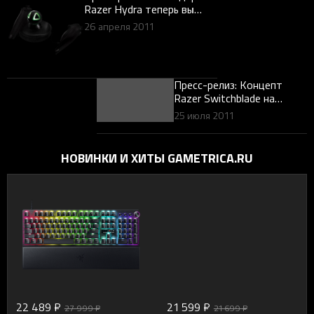
Razer Hydra теперь вы
мыслите, управляя
26 апреля 2011
движением
Пресс-релиз: Концепт
Razer Switchblade на
основе новейшего
25 июля 2011
процессора Intel Atom
НОВИНКИ И ХИТЫ GAMETRICA.RU
22 489 ₽
21 599 ₽
27 999 ₽
21 699 ₽