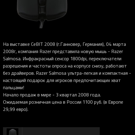
iOS-приложения
Рюкзаки
Pro Click
Tartarus
Hammerhead
Wireless Control Pod
Kraken Kitty
Goliathus
Pro Click V2
Киберспорт
Аксессуары
Аксессуары
Аксессуары для мышей
Аксессуары для клавиатур
Аксессуары для аудио
Kiyo
Firefly
Pro Click V2 Vertical
Игровые ивенты
Коллаборации
Новинки
Игровые мыши
Все клавиатуры
Все аудио для ПК
Контроллеры
HyperFlux V2
Pro Type Ergo
Софт
Освещение
Strider
Pro Type
Synapse 4
Ripsaw
Sphex
Pro Glide XXL
Synapse 3
На выставке CeBIT 2008 (г.Ганновер, Германия), 04 марта
2008г, компания Razer представила новую мышь - Razer
Все устройства
Gigantus
Chroma™ RGB
Salmosa. Инфракрасный сенсор 1800dpi, переключатели
Pro Glide
THX Spatial
разрешения и частоты опроса на корпусе снизу, работают
без драйверов. Razer Salmosa ультра-легкая и компактная -
7.1 Sound
настоящий подарок для игроков предпочитающих хват
Synapse 2 Legacy
пальцами!
Начало продаж в мире - 3 квартал 2008 года.
Virtual Ring Light
Ожидаемая розничная цена в России 1100 руб. (в Европе
Razer Axon
29,99 евро).
Streamer Companion App
Cortex