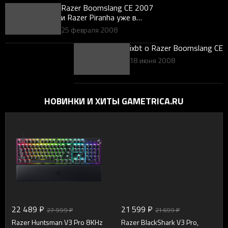
Razer Boomslang CE 2007
и Razer Piranha уже в
России!
25 февраля 2008
ixbt о Razer Boomslang CE
18 июня 2008
НОВИНКИ И ХИТЫ GAMETRICA.RU
22 489 ₽
21 599 ₽
27 999 ₽
21 699 ₽
Razer Huntsman V3 Pro 8KHz
Razer BlackShark V3 Pro,