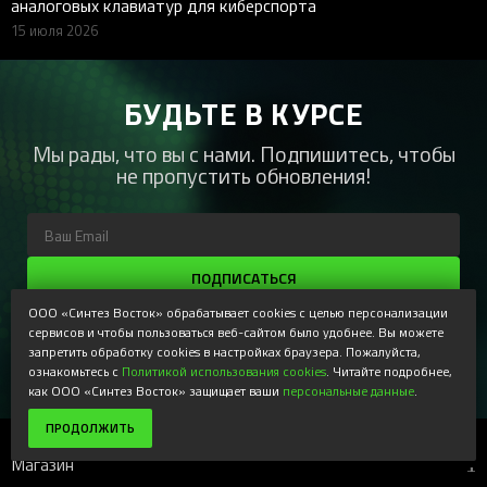
аналоговых клавиатур для киберспорта
15 июля 2026
БУДЬТЕ В КУРСЕ
Мы рады, что вы с нами. Подпишитесь, чтобы
не пропустить обновления!
ПОДПИСАТЬСЯ
ООО «Синтез Восток» обрабатывает cookies с целью персонализации
Регистрируясь, Вы соглашаетесь получать наши
сервисов и чтобы пользоваться веб-сайтом было удобнее. Вы можете
информационные рассылки и специальные предложения,
доступные только для подписчиков. Ознакомьтесь с нашей
запретить обработку cookies в настройках браузера. Пожалуйста,
Политикой конфиденциальности
ознакомьтесь с
Политикой использования cookies
. Читайте подробнее,
как ООО «Синтез Восток» защищает ваши
персональные данные
.
ПРОДОЛЖИТЬ
Магазин
+