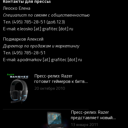
Контакты для прессы:
Леоско Елена
Специалист по связям с общественностью
Тел. (495) 785-28-51 (доб.123)
E-mail: e.leosko [at] grafitec [dot] ru
Подмарков Алексей
Директор по продажам и маркетингу
Тел. (495) 785-28-51
E-mail: a.podmarkov [at] grafitec [dot] ru
Пресс-релиз: Razer
готовит геймеров к битве,
выпуская линейку игровой
20 октября 2010
периферии Starcraft II:
Wings of Liberty
Пресс-релиз: Razer
представляет новый
концептуальный дизайн
13 января 2011