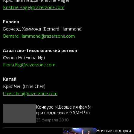
Кристина Пейдж (Kristine Page)
Kristine.Page@razerzone.com
Европа
Бернард Хаммонд (Bernard Hammond)
Bernard.Hammond@razerzone.com
Азиатско-Тихоокеанский регион
Фиона Нг (Fiona Ng)
Fiona.Ng@razerzone.com
Китай
Крис Чен (Chris Chen)
Chris.Chen@razerzone.com
Конкурс «Шерше ля фам!»
при поддержке GAMER.ru
25 февраля 2010
Ночные подарки