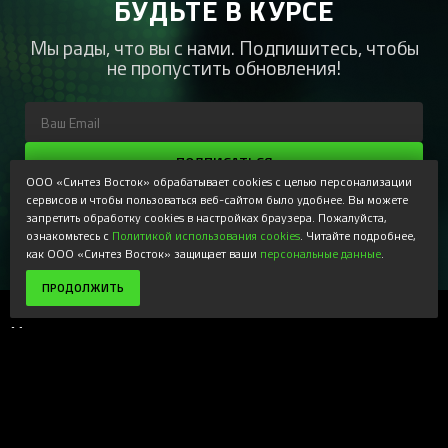
БУДЬТЕ В КУРСЕ
Мы рады, что вы с нами. Подпишитесь, чтобы
не пропустить обновления!
ПОДПИСАТЬСЯ
ООО «Синтез Восток» обрабатывает cookies с целью персонализации
Регистрируясь, Вы соглашаетесь получать наши
сервисов и чтобы пользоваться веб-сайтом было удобнее. Вы можете
информационные рассылки и специальные предложения,
запретить обработку cookies в настройках браузера. Пожалуйста,
доступные только для подписчиков. Ознакомьтесь с нашей
ознакомьтесь с
Политикой использования cookies
. Читайте подробнее,
Политикой конфиденциальности
как ООО «Синтез Восток» защищает ваши
персональные данные
.
ПРОДОЛЖИТЬ
Магазин
+
Компания
+
Поддержка
+