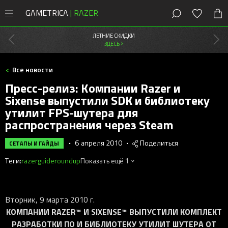
GAMETRICA
| RAZER
8 (800) 200-28-81
Москва
,
Россия
ЛЕТНИЕ СКИДКИ
ЗДЕСЬ >
СКИДКИ
Все новости
Магазин
Пресс-релиз: Компании Razer и
Акции
Sixense выпустили SDK и библиотеку
ПК
утилит FPS-шутера для
Мыши
Мыши Razer
распространения через Steam
Консоли
Клавиатуры
Cobra
Клавиатуры Razer
PlayStation
•
6 апреля 2010
•
Поделиться
СЕТАПЫ И ГАЙДЫ
Наушники
DeathAdder
Huntsman
Мобильные
Наушники Razer
Xbox
Теги:
Наушники
razer
guide
roundup
Показать ещё 1
Колонки
Viper
Blackwidow
Kraken
Колонки Razer
Новости
Контроллеры
Коврики
Naga
Ornata
Blackshark
Leviathan
Новые игры
Стриминг Razer
Бонусы
Аксессуары
Геймпады
Basilisk
Joro
Barracuda
Nommo
Moray
Вторник, 9 марта 2010 г.
Игровая периферия
Коврики Razer
КОМПАНИИ RAZER™ И SIXENSE™ ВЫПУСТИЛИ КОМПЛЕКТ
Android-приложения
Стриминг
Orochi V2
Pro Type
Kraken Kitty
Clio
Seiren
Atlas
Сетапы и гайды
Офисный Razer
РАЗРАБОТКИ ПО И БИБЛИОТЕКУ УТИЛИТ ШУТЕРА ОТ