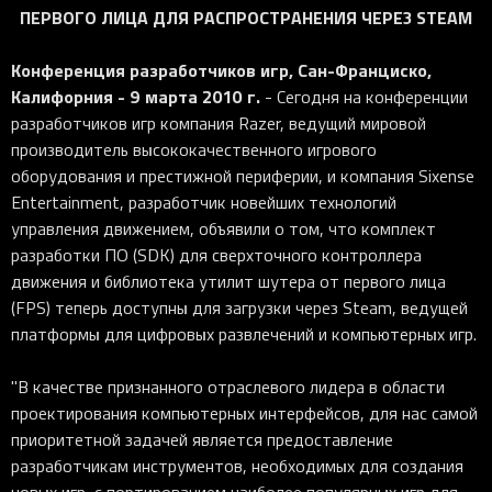
iOS-приложения
Рюкзаки
Pro Click
Tartarus
Hammerhead
Wireless Control Pod
Kraken Kitty
Goliathus
Pro Click V2
ПЕРВОГО ЛИЦА ДЛЯ РАСПРОСТРАНЕНИЯ ЧЕРЕЗ STEAM
Киберспорт
Аксессуары
Аксессуары
Аксессуары для мышей
Аксессуары для клавиатур
Аксессуары для аудио
Kiyo
Firefly
Pro Click V2 Vertical
Игровые ивенты
Коллаборации
Конференция разработчиков игр, Сан-Франциско,
Новинки
Игровые мыши
Все клавиатуры
Все аудио для ПК
Контроллеры
HyperFlux V2
Pro Type Ergo
Калифорния - 9 марта 2010 г.
Софт
- Сегодня на конференции
Освещение
Strider
Pro Type
Synapse 4
разработчиков игр компания Razer, ведущий мировой
производитель высококачественного игрового
Ripsaw
Sphex
Pro Glide XXL
Synapse 3
оборудования и престижной периферии, и компания Sixense
Все устройства
Gigantus
Chroma™ RGB
Entertainment, разработчик новейших технологий
управления движением, объявили о том, что комплект
Pro Glide
THX Spatial
разработки ПО (SDK) для сверхточного контроллера
7.1 Sound
движения и библиотека утилит шутера от первого лица
(FPS) теперь доступны для загрузки через Steam, ведущей
Synapse 2 Legacy
платформы для цифровых развлечений и компьютерных игр.
Virtual Ring Light
Razer Axon
"В качестве признанного отраслевого лидера в области
проектирования компьютерных интерфейсов, для нас самой
Streamer Companion App
приоритетной задачей является предоставление
Cortex
разработчикам инструментов, необходимых для создания