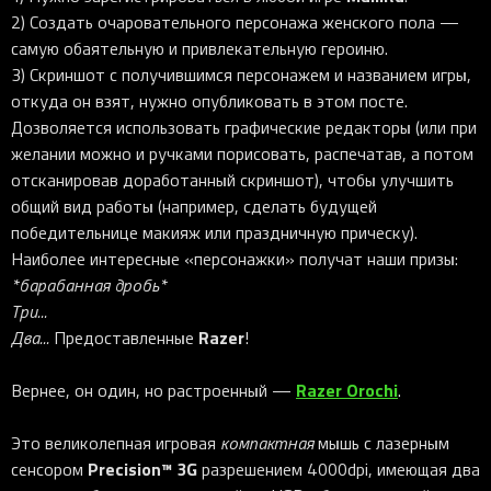
iOS-приложения
Рюкзаки
Pro Click
Tartarus
Hammerhead
Wireless Control Pod
Kraken Kitty
Goliathus
Pro Click V2
Киберспорт
Аксессуары
2) Создать очаровательного персонажа женского пола —
Аксессуары
Аксессуары для мышей
Аксессуары для клавиатур
Аксессуары для аудио
Kiyo
Firefly
Pro Click V2 Vertical
самую обаятельную и привлекательную героиню.
Игровые ивенты
Коллаборации
3) Скриншот с получившимся персонажем и названием игры,
Новинки
Игровые мыши
Все клавиатуры
Все аудио для ПК
Контроллеры
HyperFlux V2
Pro Type Ergo
Софт
откуда он взят, нужно опубликовать в этом посте.
Освещение
Strider
Pro Type
Synapse 4
Дозволяется использовать графические редакторы (или при
желании можно и ручками порисовать, распечатав, а потом
Ripsaw
Sphex
Pro Glide XXL
Synapse 3
отсканировав доработанный скриншот), чтобы улучшить
Все устройства
Gigantus
Chroma™ RGB
общий вид работы (например, сделать будущей
победительнице макияж или праздничную прическу).
Pro Glide
THX Spatial
Наиболее интересные «персонажки» получат наши призы:
7.1 Sound
*барабанная дробь*
Synapse 2 Legacy
Три...
Razer
Два...
Предоставленные
!
Virtual Ring Light
Razer Axon
Razer Orochi
Вернее, он один, но растроенный —
.
Streamer Companion App
Это великолепная игровая
компактная
мышь с лазерным
Cortex
Precision™ 3G
сенсором
разрешением 4000dpi, имеющая два