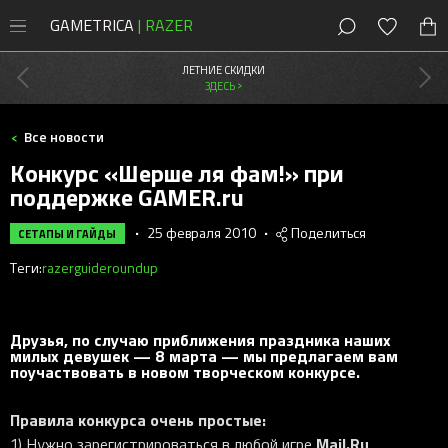
GAMETRICA
| RAZER
8 (800) 200-28-81
Москва
,
Россия
ЛЕТНИЕ СКИДКИ
ЗДЕСЬ >
СКИДКИ
Все новости
Магазин
Конкурс «Шерше ля фам!» при
Акции
поддержке GAMER.ru
ПК
Мыши
Мыши Razer
•
25 февраля 2010
•
Поделиться
СЕТАПЫ И ГАЙДЫ
Консоли
Клавиатуры
Cobra
Клавиатуры Razer
Теги:
razer
guide
roundup
PlayStation
Наушники
DeathAdder
Huntsman
Мобильные
Наушники Razer
Xbox
Наушники
Колонки
Viper
Blackwidow
Kraken
Колонки Razer
Новости
Друзья, по случаю приближения праздника наших
Контроллеры
милых девушек — 8 марта — мы предлагаем вам
Коврики
Naga
Ornata
Blackshark
Leviathan
Новые игры
Стриминг Razer
поучаствовать в новом творческом конкурсе.
Бонусы
Аксессуары
Геймпады
Basilisk
Joro
Barracuda
Nommo
Moray
Игровая периферия
Коврики Razer
Правила конкурса очень простые:
Android-приложения
Стриминг
Orochi V2
Pro Type
Kraken Kitty
Clio
Seiren
Atlas
Сетапы и гайды
Офисный Razer
Mail.Ru
1) Нужно зарегистрироваться в любой игре
.