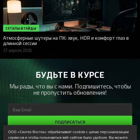
СЕТАПЫ И ГАЙДЫ
Атмосферные шутеры на ПК: звук, HDR и комфорт глаз в
длинной сессии
27 апреля 2026
БУДЬТЕ В КУРСЕ
Мы рады, что вы с нами. Подпишитесь, чтобы
не пропустить обновления!
ПОДПИСАТЬСЯ
ООО «Синтез Восток» обрабатывает cookies с целью персонализации
Регистрируясь, Вы соглашаетесь получать наши
сервисов и чтобы пользоваться веб-сайтом было удобнее. Вы можете
информационные рассылки и специальные предложения,