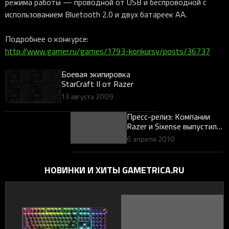
режима работы — проводной от USB и беспроводной с
использованием Bluetooth 2.0 и двух батареек АА.
Подробнее о конкурсе:
http://www.gamer.ru/games/1793-konkursy/posts/36737
Боевая экипировка
StarCraft II от Razer
13 августа 2009
Пресс-релиз: Компании
Razer и Sixense выпустили
SDK и библиотеку утилит
6 апреля 2010
FPS-шутера для
распространения через
Steam
НОВИНКИ И ХИТЫ GAMETRICA.RU