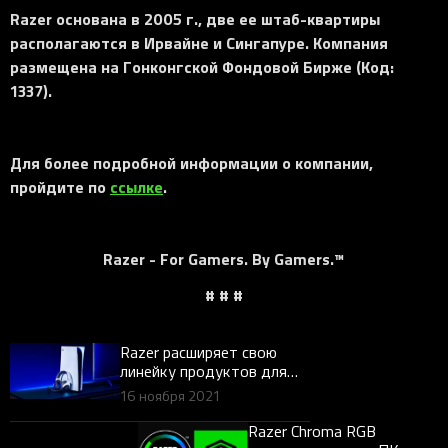
Razer основана в 2005 г., две ее штаб-квартиры
располагаются в Ирвайне и Сингапуре. Компания
размещена на Гонконгской Фондовой Бирже (Код:
1337).
Для более подробной информации о компании,
пройдите по
ссылке
.
Razer - For Gamers. By Gamers.™
# # #
Razer расширяет свою
линейку продуктов для
PlayStation®5 новыми
16 ноября 2021
гарнитурами Kaira Pro и
Kaira
Razer Chroma RGB