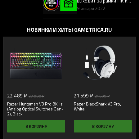
выходит за рамки ПК и
внедряется в «Умный
9 января 2022
Дом»
НОВИНКИ И ХИТЫ GAMETRICA.RU
22 489 ₽
21 599 ₽
27 999 ₽
21 699 ₽
Razer Huntsman V3 Pro 8KHz
Razer BlackShark V3 Pro,
(Analog Optical Switches Gen-
White
2), Black
В КОРЗИНУ
В КОРЗИНУ