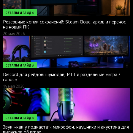
СЕТАПЫ И ГАЙДЫ
Резервные копии сохранений: Steam Cloud, архив и перенос
на новый ПК
20 мая 2026
СЕТАПЫ И ГАЙДЫ
Discord для рейдов: шумодав, PTT и разделение «игра /
голос»
14 мая 2026
СЕТАПЫ И ГАЙДЫ
Звук «как у подкаста»: микрофон, наушники и акустика для
выпусков об играх