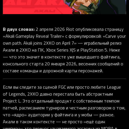
iOS-приложения
Рюкзаки
Pro Click
Tartarus
Hammerhead
Wireless Control Pod
Kraken Kitty
Goliathus
Pro Click V2
Киберспорт
Аксессуары
Аксессуары
Аксессуары для мышей
Аксессуары для клавиатур
Аксессуары для аудио
Kiyo
Firefly
Pro Click V2 Vertical
Игровые ивенты
Коллаборации
Новинки
Игровые мыши
Все клавиатуры
Все аудио для ПК
Контроллеры
HyperFlux V2
Pro Type Ergo
Софт
В двух словах:
2 апреля 2026 Riot опубликовала страницу
Освещение
Strider
Pro Type
Synapse 4
«Akali Gameplay Reveal Trailer» с формулировкой: «Carve your
Ripsaw
Sphex
Pro Glide XXL
Synapse 3
own path. Akali joins 2XKO on April 7» — играбельный релиз
Акали в 2XKO на ПК, Xbox Series X|S и PlayStation 5. Ниже
Все устройства
Gigantus
Chroma™ RGB
— что это значит в контексте уже вышедшего файтинга,
Pro Glide
THX Spatial
консольного старта 20 января 2026, весенних сообщений о
составе команды и дорожной карты персонажей.
7.1 Sound
Synapse 2 Legacy
Если вы следите за сценой FGC или просто любите League
Virtual Ring Light
of Legends, 2XKO давно перестала быть абстрактным
Razer Axon
Project L. Это отдельный продукт с собственным темпом
патчей, расписанием турниров и честным разговором о том,
Streamer Companion App
что «ядро» аудитории у файтинга и у мобы — разное.
Cortex
Акали в таком контексте — не просто «ещё один
чемпион»: это перенос узнаваемого ассасина из MOBA в