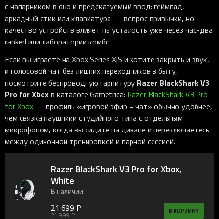
с напарником в duo и предсказуемый ввод: геймпад,
аркадный стик или клавиатура — вопрос привычки, но
качество устройств влияет на усталость уже через час-два
ranked или лаборатории комбо.
Если вы играете на Xbox Series X|S и хотите закрыть и звук,
и голосовой чат без лишних переходников в быту,
Razer BlackShark V3
посмотрите беспроводную гарнитуру
Pro for Xbox
в каталоге Gametrica:
Razer BlackShark V3 Pro
for Xbox
— профиль «игровой эфир + чат» обычно удобнее,
чем связка наушники студийного типа с отдельным
микрофоном, когда вы сидите на диване и переключаетесь
между одиночной тренировкой и парной сессией.
Razer BlackShark V3 Pro for Xbox,
White
В наличии
21 699 ₽
В КОРЗИНУ
21 999 ₽