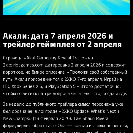
Акали: дата 7 апреля 2026 и
трейлер геймплея от 2 апреля
Страница «Akali Gameplay Reveal Trailer» на
2xko.riotgames.com датирована 2 апреля 2026 и содержит
короткое, но ёмкое описание: «Проложи свой собственный
путь. Акали присоединится к 2XKO 7-го апреля. Играй на
ПК, Xbox Series X|S, и PlayStation 5.» Этого достаточно,
чтобы ответить на три вопроса читателя: кто, когда и где.
За неделю до публичного трейлера смысл персонажа уже
был обозначен в лонгриде «2XKO Update: What’s Next +
New Champs» (13 февраля 2026). Там Shaun Rivera
формулирует образ так: «Она — ловкая и стильная ниндзя,
которая сражает противников с смертельной точностью».