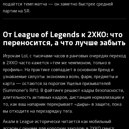
подаётся темп матча — он заметно быстрее средней
партии на SR.
От League of Legends к 2XKO: что
переносится, а что лучше забыть
Игрокам LoL с тысячами часов в ранговых очередях переход
в 2XKO часто кажется «тем же чемпионом, только в
профиль». На практике совпадает в основном бренд и
узнаваемые силуэты: экономика волн, фарм, предметы и
карта — остаются за порогом Ущелья призывателей
(Summoner's Rift). В файтинге решают кадры безопасности,
длительность активных кадров, дистанция нормализации и
то, как ваш напарник перекрывает «дыры» в защите, пока
вы отходите на перезарядку тега.
Акали в League исторически читается как мобильный
ассасин с окнами для коротких заходов; в 2XKO смысл