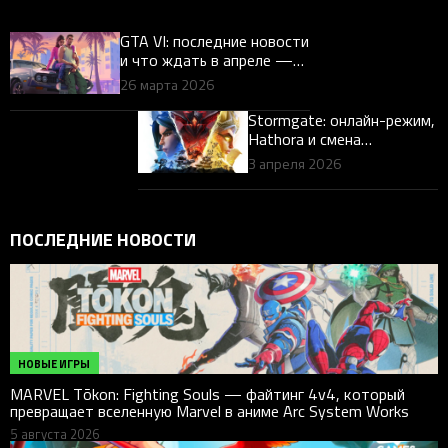
GTA VI: последние новости
и что ждать в апреле —
разбор для геймеров
26 марта 2026
Stormgate: онлайн-режим,
Hathora и смена
инфраструктуры — что
3 апреля 2026
известно геймерам
ПОСЛЕДНИЕ НОВОСТИ
НОВЫЕ ИГРЫ
MARVEL Tōkon: Fighting Souls — файтинг 4v4, который
превращает вселенную Marvel в аниме Arc System Works
5 августа 2026