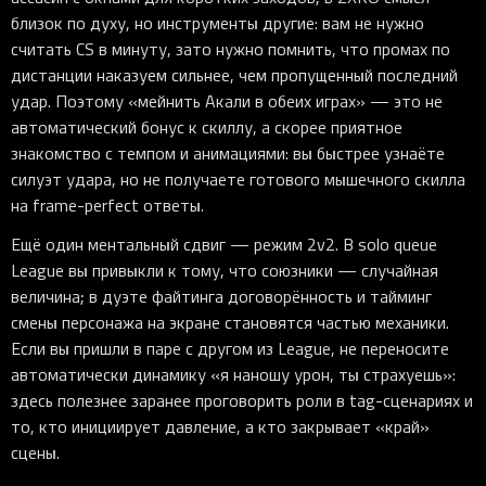
близок по духу, но инструменты другие: вам не нужно
считать CS в минуту, зато нужно помнить, что промах по
дистанции наказуем сильнее, чем пропущенный последний
удар. Поэтому «мейнить Акали в обеих играх» — это не
автоматический бонус к скиллу, а скорее приятное
знакомство с темпом и анимациями: вы быстрее узнаёте
силуэт удара, но не получаете готового мышечного скилла
на frame-perfect ответы.
Ещё один ментальный сдвиг — режим 2v2. В solo queue
League вы привыкли к тому, что союзники — случайная
величина; в дуэте файтинга договорённость и тайминг
смены персонажа на экране становятся частью механики.
Если вы пришли в паре с другом из League, не переносите
автоматически динамику «я наношу урон, ты страхуешь»:
здесь полезнее заранее проговорить роли в tag-сценариях и
то, кто инициирует давление, а кто закрывает «край»
сцены.