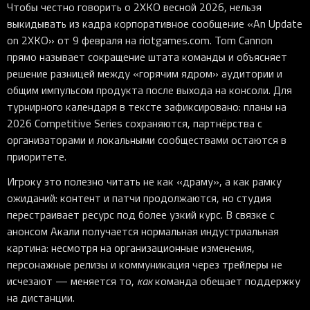
Чтобы честно говорить о 2XKO весной 2026, нельзя
выкидывать из кадра корпоративное сообщение «An Update
on 2XKO» от 9 февраля на riotgames.com. Tom Cannon
прямо называет сокращение штата команды и объясняет
решение разницей между «горячим ядром» аудитории и
общим импульсом продукта после выхода на консоли. Для
турнирного календаря в тексте зафиксировано: планы на
2026 Competitive Series сохраняются, партнёрства с
организаторами и локальными сообществами остаются в
приоритете.
Игроку это полезно читать не как «драму», а как рамку
ожиданий: контент и патчи продолжаются, но студия
перестраивает ресурс под более узкий курс. В связке с
анонсом Акали получается нормальная индустриальная
картина: несмотря на организационные изменения,
персонажные релизы и коммуникация через трейлеры не
исчезают — меняется то,
как
команда обещает поддержку
на дистанции.