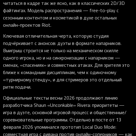
читаться в кадре так же ясно, как в классических 2D/3D
файтингах. Модель распространения — free-to-play с
сезонным контентом и косметикой в духе остальных
онлайн-проектов Riot.
Ключевая отличительная черта, которую студия
подчёркивает с анонсов: дуэты в формате напарников.
Выигрыш строится не только на механическом скилле
одного игрока, но и на синхронизации с напарником —
сменах, «спасениях» и совместных атаках. Для зрителя это
ближе к командным дисциплинам, чем к одиночному
«турнирному стенду», и для стримеров это отдельный
ритм подачи.
Официальные тексты весны 2026 продолжают линию
разработчика Shaun «Unconkable» Rivera: приоритеты —
игра в дуэте, основной игровой процесс и общественные/
соревновательные программы. Отдельно в посте от 13
февраля 2026 упоминался прототип Local Duo Mode:
совместная игра с дивана против онлайн-соперников — как