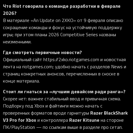
Что Riot говорила о команде разработки в феврале
2026?
В материале «An Update on 2XKO» от 9 февраля описано
сокращение команды и фокус на устойчивую поддержку
игры; при этом планы 2026 Competitive Series названы
неизменными.
Где смотреть первичные новости?
Официальный сайт https://2xko.riotgames.com и новостная
лента на riotgames.com; удобно начать с разделов News и
страниц конкретных анонсов, перечисленных в сноске в
конце материала.
Стоит ли гнаться за «лучшим девайсом ради ранга»?
Скорее нет: важнее стабильный ввод и привычная схема.
Подборку под Xbox и файтинги можно начать с
Razer BlackShark
проверенных форматов вроде гарнитуры
V3 Pro for Xbox
Razer Kitsune
и контроллера
на стороне
ПК/PlayStation — по ссылкам выше в разделе про сетап.