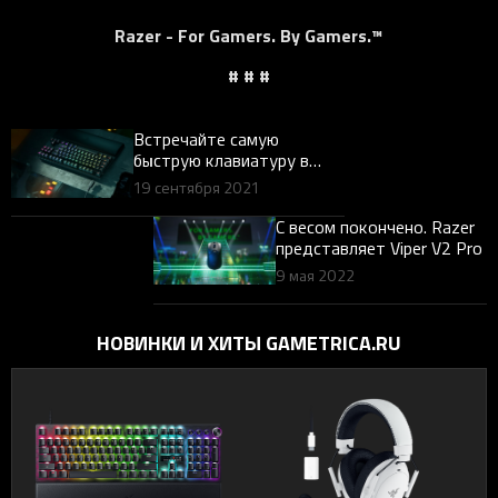
Razer - For Gamers. By Gamers.™
# # #
Встречайте самую
быструю клавиатуру в
мире — новую Razer
19 сентября 2021
Huntsman V2
С весом покончено. Razer
представляет Viper V2 Pro
9 мая 2022
НОВИНКИ И ХИТЫ GAMETRICA.RU