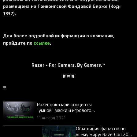
размещена на Гонконгской Фондовой Бирже (Код:
1337).
Для более подробной информации о компании,
пройдите по
ссылке
.
Razer - For Gamers. By Gamers.™
# # #
#
Razer показали концепты
"умной" маски и игрового
кресла на CES 2021
11 января 2021
Объединяя фанатов по
всему миру: RazerCon 2021