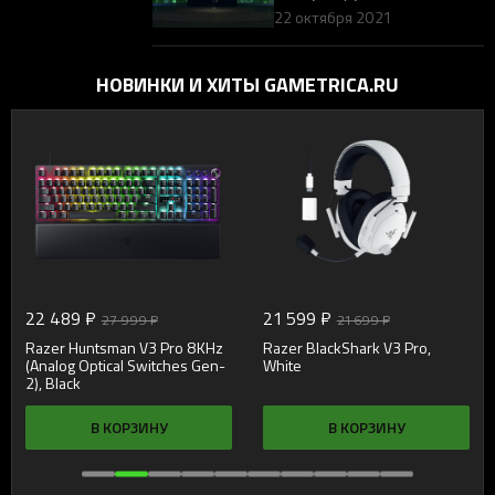
— Эксклюзивные анонсы,
22 октября 2021
первый взгляд и раздачи
подарков
НОВИНКИ И ХИТЫ GAMETRICA.RU
22 489 ₽
21 599 ₽
27 999 ₽
21 699 ₽
Razer Huntsman V3 Pro 8KHz
Razer BlackShark V3 Pro,
(Analog Optical Switches Gen-
White
2), Black
В КОРЗИНУ
В КОРЗИНУ