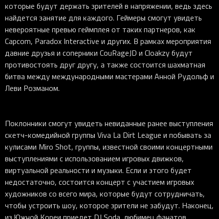
которые будут держать зрителей в напряжении, ведь здесь
найдется занятие для каждого. Геймеры смогут увидеть
невероятные превью геймплея от таких партнеров, как
Capcom, Paradox Interactive и других. В рамках мероприятия
давние друзья и соперники CouRageJD и Cloakzy будут
противостоять друг другу, а также состоится шахматная
битва между международными мастерами Анной Рудольф и
Леви Розманом.
Поклонники смогут увидеть невиданные ранее выступления
скетч-комедийной группы Viva La Dirt League и побывать за
кулисами Miro Shot, группы, известной своими концертными
выступлениями с использованием игровых движков,
виртуальной реальности и музыки. Если и этого будет
недостаточно, состоится концерт с участием игровых
художников со всего мира, которые будут сотрудничать,
чтобы устроить шоу, которое зрители не забудут. Наконец,
из Южной Кореи приедет DJ Soda, любимец фанатов