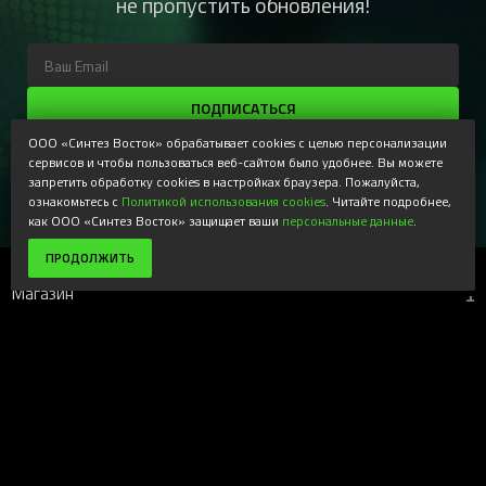
не пропустить обновления!
ПОДПИСАТЬСЯ
ООО «Синтез Восток» обрабатывает cookies с целью персонализации
Регистрируясь, Вы соглашаетесь получать наши
сервисов и чтобы пользоваться веб-сайтом было удобнее. Вы можете
информационные рассылки и специальные предложения,
доступные только для подписчиков. Ознакомьтесь с нашей
запретить обработку cookies в настройках браузера. Пожалуйста,
Политикой конфиденциальности
ознакомьтесь с
Политикой использования cookies
. Читайте подробнее,
как ООО «Синтез Восток» защищает ваши
персональные данные
.
ПРОДОЛЖИТЬ
Магазин
+
Компания
+
Поддержка
+
Наши ресурсы
+