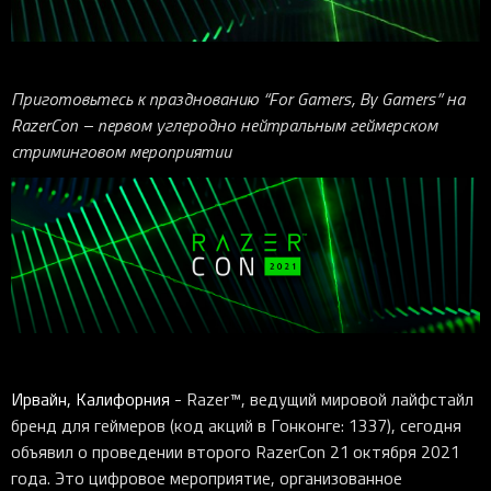
iOS-приложения
Рюкзаки
Pro Click
Tartarus
Hammerhead
Wireless Control Pod
Kraken Kitty
Goliathus
Pro Click V2
Киберспорт
Аксессуары
Аксессуары
Аксессуары для мышей
Аксессуары для клавиатур
Аксессуары для аудио
Kiyo
Firefly
Pro Click V2 Vertical
Игровые ивенты
Коллаборации
Новинки
Игровые мыши
Все клавиатуры
Все аудио для ПК
Контроллеры
HyperFlux V2
Pro Type Ergo
Софт
Приготовьтесь к празднованию “For Gamers, By Gamers” на
Освещение
Strider
Pro Type
Synapse 4
RazerCon – первом углеродно нейтральным геймерском
стриминговом мероприятии
Ripsaw
Sphex
Pro Glide XXL
Synapse 3
Все устройства
Gigantus
Chroma™ RGB
Pro Glide
THX Spatial
7.1 Sound
Synapse 2 Legacy
Virtual Ring Light
Razer Axon
Ирвайн, Калифорния
- Razer™, ведущий мировой лайфстайл
Streamer Companion App
бренд для геймеров (код акций в Гонконге: 1337), сегодня
объявил о проведении второго RazerCon 21 октября 2021
Cortex
года. Это цифровое мероприятие, организованное