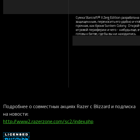
Сумка Starcraft® II Zerg Edition разработан
защищенным, переносить его удобно и чтобы
прочная, как броня Sunken Colony. Откройте
игровой периферии и чего - нибудь еще, в 
готовы к битве, где бы вы ни находились.
Подробнее о совместных акциях Razer с Blizzard и подписка
на новости:
http://www2.razerzone.com/sc2/index.php