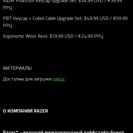
Razer Phantom Keycap Upgrade Set: $34.99 USD / €39.99
РРЦ
PBT Keycap + Coiled Cable Upgrade Set: $49.99 USD / €59.99
РРЦ
Ergonomic Wrist Rest: $19.99 USD / €24.99 РРЦ
МАТЕРИАЛЫ
Доступны для загрузки
здесь
.
О КОМПАНИИ RAZER
Razer™ - ведущий международный лайфстайл-бренд