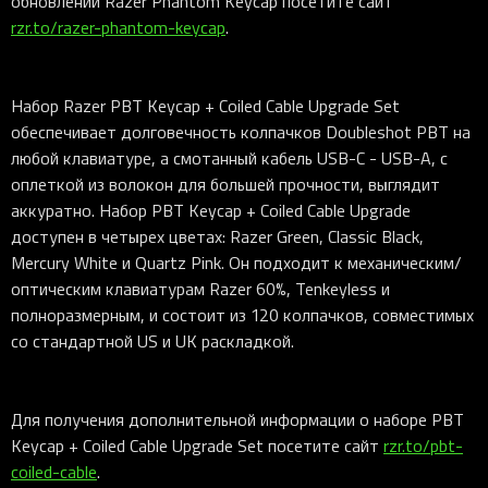
обновлений Razer Phantom Keycap посетите сайт
rzr.to/razer-phantom-keycap
.
Набор Razer PBT Keycap + Coiled Cable Upgrade Set
обеспечивает долговечность колпачков Doubleshot PBT на
любой клавиатуре, а смотанный кабель USB-C - USB-A, с
оплеткой из волокон для большей прочности, выглядит
аккуратно. Набор PBT Keycap + Coiled Cable Upgrade
доступен в четырех цветах: Razer Green, Classic Black,
Mercury White и Quartz Pink. Он подходит к механическим/
оптическим клавиатурам Razer 60%, Tenkeyless и
полноразмерным, и состоит из 120 колпачков, совместимых
со стандартной US и UK раскладкой.
Для получения дополнительной информации о наборе PBT
Keycap + Coiled Cable Upgrade Set посетите сайт
rzr.to/pbt-
coiled-cable
.