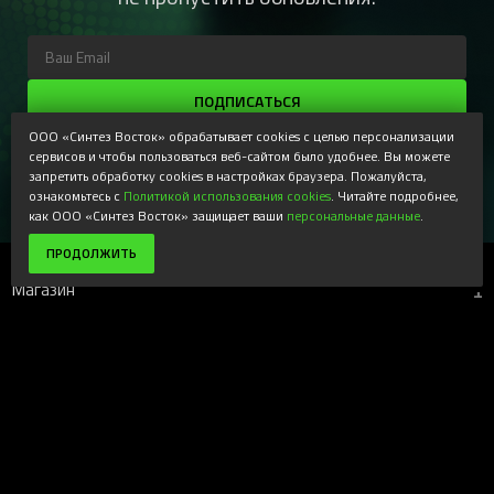
ПОДПИСАТЬСЯ
ООО «Синтез Восток» обрабатывает cookies с целью персонализации
Регистрируясь, Вы соглашаетесь получать наши
информационные рассылки и специальные предложения,
сервисов и чтобы пользоваться веб-сайтом было удобнее. Вы можете
доступные только для подписчиков. Ознакомьтесь с нашей
запретить обработку cookies в настройках браузера. Пожалуйста,
Политикой конфиденциальности
ознакомьтесь с
Политикой использования cookies
. Читайте подробнее,
как ООО «Синтез Восток» защищает ваши
персональные данные
.
ПРОДОЛЖИТЬ
Магазин
+
Компания
+
Поддержка
+
Наши ресурсы
+