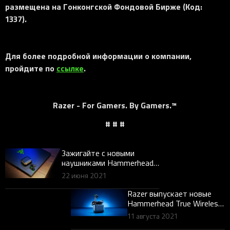
размещена на Гонконгской Фондовой Бирже (Код:
1337).
Для более подробной информации о компании,
пройдите по
ссылке
.
Razer - For Gamers. By Gamers.™
# # #
Зажигайте с новыми
наушниками Hammerhead
True Wireless X
22 июня 2021
Razer выпускает новые
Hammerhead True Wireless
с RGB-подсветкой Razer
11 августа 2021
Chroma™ и активным