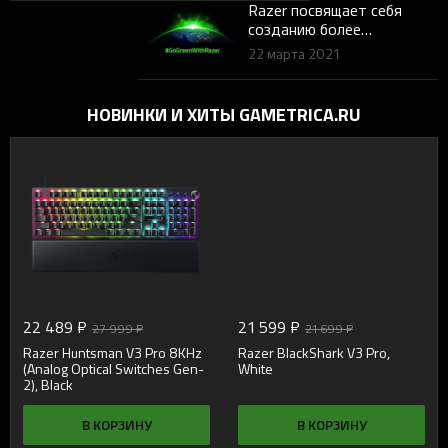
Razer посвящает себя
созданию более
экологичного и надёжного
22 марта 2021
будущего для людей и игр
НОВИНКИ И ХИТЫ GAMETRICA.RU
22 489 ₽
21 599 ₽
27 999 ₽
21 699 ₽
Razer Huntsman V3 Pro 8KHz
Razer BlackShark V3 Pro,
(Analog Optical Switches Gen-
White
2), Black
В КОРЗИНУ
В КОРЗИНУ