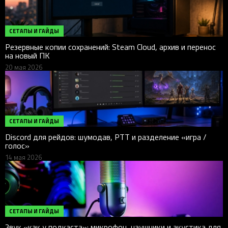
СЕТАПЫ И ГАЙДЫ
Резервные копии сохранений: Steam Cloud, архив и перенос
на новый ПК
20 мая 2026
СЕТАПЫ И ГАЙДЫ
Discord для рейдов: шумодав, PTT и разделение «игра /
голос»
14 мая 2026
СЕТАПЫ И ГАЙДЫ
Звук «как у подкаста»: микрофон, наушники и акустика для