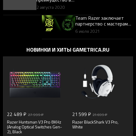
киберспорте — Razer
2 августа 2020
Blackshark V2
Team Razer заключает
партнерство с мастерами
киберспорта Ninjas in
6 июля 2021
Pyjamas
НОВИНКИ И ХИТЫ GAMETRICA.RU
22 489 ₽
21 599 ₽
27 999 ₽
21 699 ₽
Razer Huntsman V3 Pro 8KHz
Razer BlackShark V3 Pro,
(Analog Optical Switches Gen-
White
2), Black