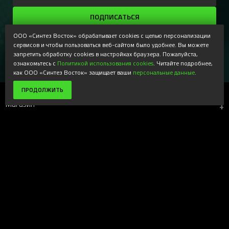
ПОДПИСАТЬСЯ
Регистрируясь, Вы соглашаетесь получать наши
ООО «Синтез Восток» обрабатывает cookies с целью персонализации
информационные рассылки и специальные предложения,
сервисов и чтобы пользоваться веб-сайтом было удобнее. Вы можете
доступные только для подписчиков. Ознакомьтесь с нашей
запретить обработку cookies в настройках браузера. Пожалуйста,
Политикой конфиденциальности
ознакомьтесь с
Политикой использования cookies
. Читайте подробнее,
как ООО «Синтез Восток» защищает ваши
персональные данные
.
ПРОДОЛЖИТЬ
Магазин
+
Компания
+
Поддержка
+
Наши ресурсы
+
Вверх