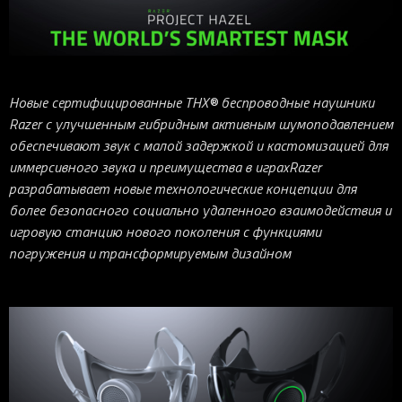
iOS-приложения
Рюкзаки
Pro Click
Tartarus
Hammerhead
Wireless Control Pod
Kraken Kitty
Goliathus
Pro Click V2
Киберспорт
Аксессуары
Аксессуары
Аксессуары для мышей
Аксессуары для клавиатур
Аксессуары для аудио
Kiyo
Firefly
Pro Click V2 Vertical
Игровые ивенты
Коллаборации
Новинки
Игровые мыши
Все клавиатуры
Все аудио для ПК
Контроллеры
HyperFlux V2
Pro Type Ergo
Софт
Освещение
Strider
Pro Type
Synapse 4
Новые сертифицированные THX® беспроводные наушники
Razer с улучшенным гибридным активным шумоподавлением
Ripsaw
Sphex
Pro Glide XXL
Synapse 3
обеспечивают звук с малой задержкой и кастомизацией для
Все устройства
Gigantus
Chroma™ RGB
иммерсивного звука и преимущества в играхRazer
разрабатывает новые технологические концепции для
Pro Glide
THX Spatial
более безопасного социально удаленного взаимодействия и
7.1 Sound
игровую станцию нового поколения с функциями
Synapse 2 Legacy
погружения и трансформируемым дизайном
Virtual Ring Light
Razer Axon
Streamer Companion App
Cortex