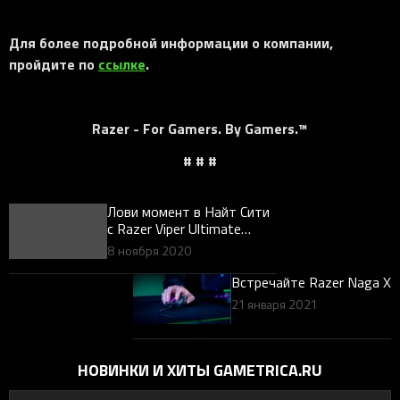
Для более подробной информации о компании,
пройдите по
ссылке
.
Razer - For Gamers. By Gamers.™
# # #
Лови момент в Найт Сити
с Razer Viper Ultimate
Cyberpunk 2077 Edition
8 ноября 2020
Встречайте Razer Naga X
21 января 2021
НОВИНКИ И ХИТЫ GAMETRICA.RU