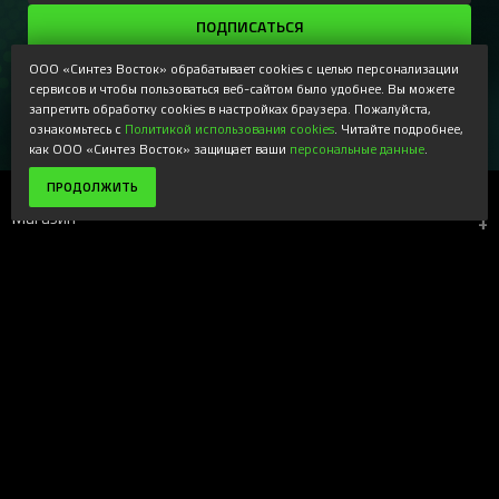
ПОДПИСАТЬСЯ
Регистрируясь, Вы соглашаетесь получать наши
ООО «Синтез Восток» обрабатывает cookies с целью персонализации
информационные рассылки и специальные предложения,
сервисов и чтобы пользоваться веб-сайтом было удобнее. Вы можете
доступные только для подписчиков. Ознакомьтесь с нашей
запретить обработку cookies в настройках браузера. Пожалуйста,
Политикой конфиденциальности
ознакомьтесь с
Политикой использования cookies
. Читайте подробнее,
как ООО «Синтез Восток» защищает ваши
персональные данные
.
ПРОДОЛЖИТЬ
Магазин
+
Компания
+
Поддержка
+
Наши ресурсы
+
Вверх