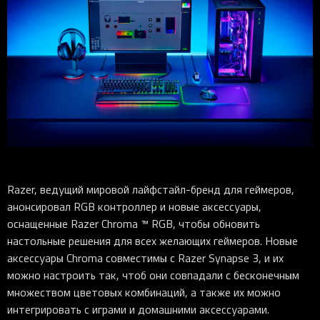
iOS-приложения
Рюкзаки
Pro Click
Tartarus
Hammerhead
Wireless Control Pod
Kraken Kitty
Goliathus
Pro Click V2
Киберспорт
Аксессуары
Аксессуары
Аксессуары для мышей
Аксессуары для клавиатур
Аксессуары для аудио
Kiyo
Firefly
Pro Click V2 Vertical
Игровые ивенты
Коллаборации
Новинки
Игровые мыши
Все клавиатуры
Все аудио для ПК
Контроллеры
HyperFlux V2
Pro Type Ergo
Софт
Освещение
Strider
Pro Type
Synapse 4
Ripsaw
Sphex
Pro Glide XXL
Synapse 3
Все устройства
Gigantus
Chroma™ RGB
Pro Glide
THX Spatial
7.1 Sound
Razer, ведущий мировой лайфстайл-бренд для геймеров,
Synapse 2 Legacy
анонсировал RGB контроллер и новые аксессуары,
оснащенные Razer Chroma ™ RGB, чтобы обновить
Virtual Ring Light
настольные решения для всех желающих геймеров. Новые
Razer Axon
аксессуары Chroma совместимы с Razer Synapse 3, и их
Streamer Companion App
можно настроить так, чтоб они совпадали с бесконечным
множеством цветовых комбинаций, а также их можно
Cortex
интегрировать с играми и домашними аксессуарами.