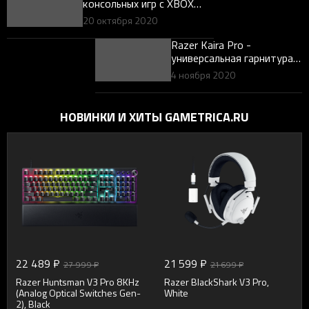
консольных игр с XBOX
SERIES X|S
20 октября 2020
Razer Kaira Pro -
универсальная гарнитура
для Xbox
4 ноября 2020
НОВИНКИ И ХИТЫ GAMETRICA.RU
22 489 ₽
21 599 ₽
27 999 ₽
21 699 ₽
Razer Huntsman V3 Pro 8KHz
Razer BlackShark V3 Pro,
(Analog Optical Switches Gen-
White
2), Black