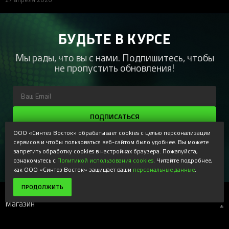
БУДЬТЕ В КУРСЕ
Мы рады, что вы с нами. Подпишитесь, чтобы
не пропустить обновления!
ПОДПИСАТЬСЯ
ООО «Синтез Восток» обрабатывает cookies с целью персонализации
Регистрируясь, Вы соглашаетесь получать наши
информационные рассылки и специальные предложения,
сервисов и чтобы пользоваться веб-сайтом было удобнее. Вы можете
доступные только для подписчиков. Ознакомьтесь с нашей
запретить обработку cookies в настройках браузера. Пожалуйста,
Политикой конфиденциальности
ознакомьтесь с
Политикой использования cookies
. Читайте подробнее,
как ООО «Синтез Восток» защищает ваши
персональные данные
.
ПРОДОЛЖИТЬ
Магазин
+