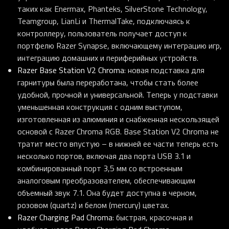
таких как Enermax, Phanteks, SilverStone Technology,
Teamgroup, LianLi и ThermalTake, подключаясь к
контроллеру, пользователь получает доступ к
портфелю Razer Synapse, включающему интеграцию игр,
интеграцию домашних и периферийных устройств.
Razer Base Station V2 Chroma
: новая подставка для
гарнитуры была переработана, чтобы стать более
удобной, прочной и универсальной. Теперь у подставки
уменьшенная конструкция с одним выступом,
изготовленная из алюминия и снабженная нескользящей
основой с Razer Chroma RGB. Base Station V2 Chroma не
тратит место впустую – в нижней ее части теперь есть
несколько портов, включая два порта USB 3.1 и
комбинированный порт 3,5 мм со встроенным
аналоговым преобразователем, обеспечивающим
объемный звук 7.1. Она будет доступна в черном,
розовом (quartz) и белом (mercury) цветах.
Razer Charging Pad Chroma
: быстрая, красочная и