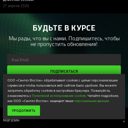
27 апреля 2026
БУДЬТЕ В КУРСЕ
Мы рады, что вы с нами. Подпишитесь, чтобы
не пропустить обновления!
ПОДПИСАТЬСЯ
ООО «Синтез Восток» обрабатывает cookies с целью персонализации
Регистрируясь, Вы соглашаетесь получать наши
информационные рассылки и специальные предложения,
сервисов и чтобы пользоваться веб-сайтом было удобнее. Вы можете
доступные только для подписчиков. Ознакомьтесь с нашей
запретить обработку cookies в настройках браузера. Пожалуйста,
Политикой конфиденциальности
ознакомьтесь с
Политикой использования cookies
. Читайте подробнее,
как ООО «Синтез Восток» защищает ваши
персональные данные
.
ПРОДОЛЖИТЬ
Магазин
+