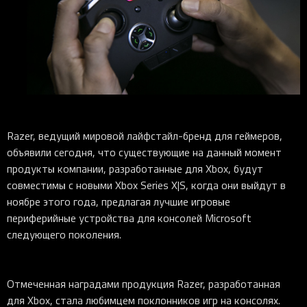
iOS-приложения
Рюкзаки
Pro Click
Tartarus
Hammerhead
Wireless Control Pod
Kraken Kitty
Goliathus
Pro Click V2
Киберспорт
Аксессуары
Аксессуары
Аксессуары для мышей
Аксессуары для клавиатур
Аксессуары для аудио
Kiyo
Firefly
Pro Click V2 Vertical
Игровые ивенты
Коллаборации
Новинки
Игровые мыши
Все клавиатуры
Все аудио для ПК
Контроллеры
HyperFlux V2
Pro Type Ergo
Софт
Освещение
Strider
Pro Type
Synapse 4
Ripsaw
Sphex
Pro Glide XXL
Synapse 3
Все устройства
Gigantus
Chroma™ RGB
Razer, ведущий мировой лайфстайл-бренд для геймеров,
Pro Glide
THX Spatial
объявили сегодня, что существующие на данный момент
продукты компании, разработанные для Xbox, будут
7.1 Sound
совместимы с новыми Xbox Series X|S, когда они выйдут в
Synapse 2 Legacy
ноябре этого года, предлагая лучшие игровые
Virtual Ring Light
периферийные устройства для консолей Microsoft
следующего поколения.
Razer Axon
Streamer Companion App
Отмеченная наградами продукция Razer, разработанная
Cortex
для Xbox, стала любимцем поклонников игр на консолях.