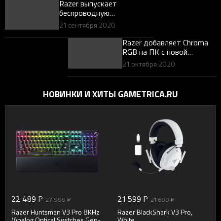
Razer выпускает
беспроводную
флагманскую серию
21 сентября 2020
Razer добавляет Chroma
RGB на ПК с новой
коллекцией аксессуаров
21 октября 2020
Chroma
НОВИНКИ И ХИТЫ GAMETRICA.RU
22 489 ₽
21 599 ₽
27 999 ₽
21 699 ₽
Razer Huntsman V3 Pro 8KHz
Razer BlackShark V3 Pro,
(Analog Optical Switches Gen-
White