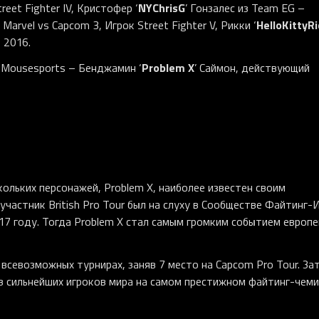
NYChrisG
eet Fighter IV, Кристофер ‘
’ Гонзалес из Team EG –
HelloKittyRi
arvel vs Capcom 3, Игрок Street Fighter V, Рикки ‘
 2016.
Problem
X
 Mousesports – Бенджамин ‘
’ Саймон, действующий
ольких персонажей, Problem X, наиболее известен своим
участник British Pro Tour был на слуху в Сообществе Файтинг-
017 году. Тогда Problem X стал самым громким cобытием европ
всевозможных турнирах, заняв 7 место на Capcom Pro Tour. За
в сильнейших игроков мира на самом престижном файтинг-чем