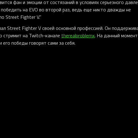
ится фан и эмоции от состязаний в условиях серьезного давлен
о победить на EVO во второй раз, ведь еще никто дважды не
 Street Fighter V.”
лал Street Fighter V своей основной профессией. Он поддержив
но стримит на Twitch-канале
therealproblemx
. На данный момент
и его победы говорят сами за себя.