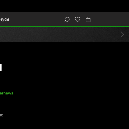
нусы
м
er
news
ых