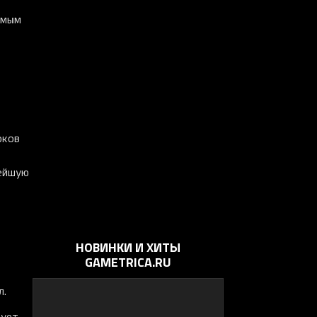
амым
оков
нейшую
НОВИНКИ И ХИТЫ
GAMETRICA.RU
л.
рует