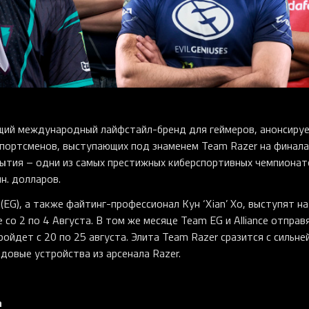
щий международный лайфстайл-бренд для геймеров, анонсиру
портсменов, выступающих под знаменем Team Razer на финал
 события – одни из самых престижных киберспортивных чемпионат
н. долларов.
(EG), а также файтинг-профессионал Кун ‘Xian’ Хо, выступят на
со 2 по 4 Августа. В том же месяце Team EG и Alliance отправ
пройдет с 20 по 25 августа. Элита Team Razer сразится с сильн
довые устройства из арсенала Razer.
а