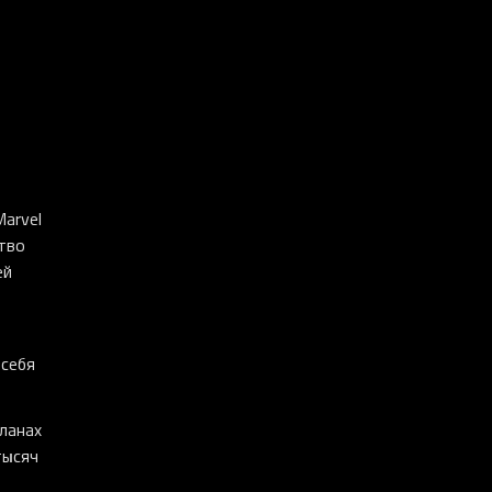
arvel
ство
ей
 себя
планах
тысяч