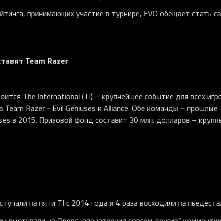
йтинга, принимающих участие в турнире, EVO обещает стать с
ставят Team Razer
ится The International (TI) – крупнейшее событие для всех игр
 Team Razer - Evil Geniuses и Alliance. Обе команды – прошлые
niuses в 2015. Призовой фонд составит 30 млн. долларов – круп
ыступали на пяти TI с 2014 года и 4 раза восходили на пьедеста
мы выступали на Opens, впечатления совсем другие” комменти