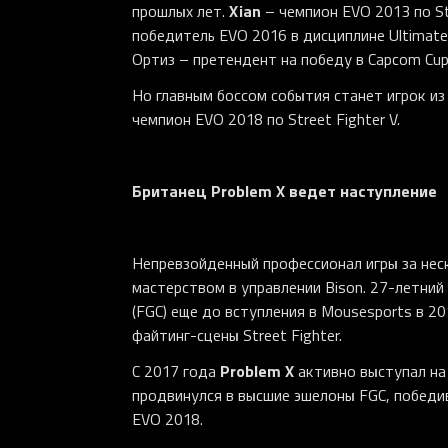
Xian
прошлых лет.
– чемпион EVO 2013 по Str
победитель EVO 2016 в дисциплине Ultimate M
Ортиз – претендент на победу в Capcom Cup
Но главным боссом события станет игрок из
чемпион EVO 2018 по Street Fighter V.
Британец Problem X ведет наступление
Непревзойденный профессионал игры за неск
мастерством в управлении Bison. 27-летний 
(FGC) еще до вступления в Mousesports в 2
файтинг-сцены Street Fighter.
Problem X
С 2017 года
активно выступал на 
продвинулся в высшие эшелоны FGC, победи
EVO 2018.