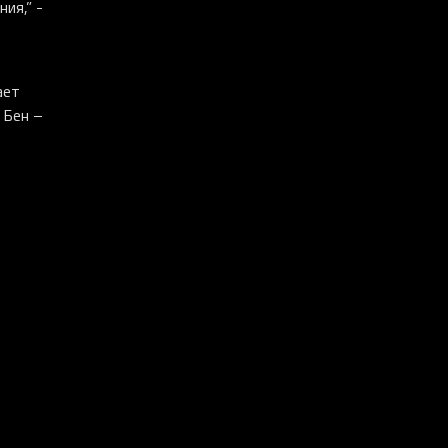
ия,” -
ает
 Бен –