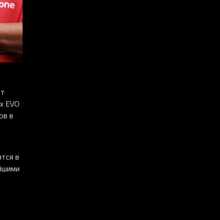
ет
ах EVO
ов в
ятся в
ейшими