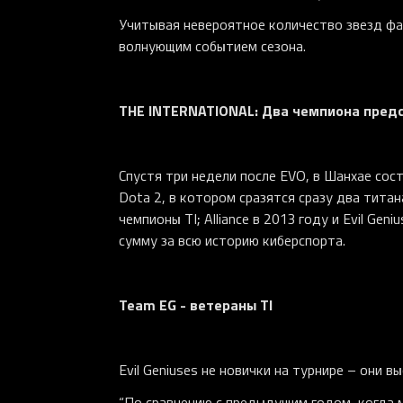
Учитывая невероятное количество звезд фа
волнующим событием сезона.
THE INTERNATIONAL: Два чемпиона пред
Спустя три недели после EVO, в Шанхае состо
Dota 2, в котором сразятся сразу два титана
чемпионы TI; Alliance в 2013 году и Evil Ge
сумму за всю историю киберспорта.
Team EG - ветераны TI
Evil Geniuses не новички на турнире – они в
“По сравнению с предыдущим годом, когда 