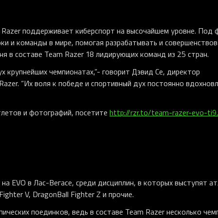
, Razer поддерживает киберспорт на высочайшем уровне. Под 
оки и команды в мире, помогая разрабатывать и совершенствов
я в составе Team Razer 18 лидирующих команд из 25 стран.
ух крупнейших чемпионатах,”- говорит Дэвид Се, директор
Razer. “Их воля к победе и спортивный дух постоянно вдохнов
тлетов и фотографий, посетите
http://rzr.to/team-razer-evo-ti9.
 на EVO в Лас-Вегасе, среди дисциплин, в которых выступят ат
Fighter V, DragonBall Fighter Z и прочие.
пических поединков, ведь в составе Team Razer несколько чем