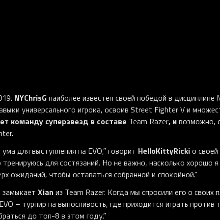
NYChrisG
019.
наиболее известен своей победой в дисциплине M
авыки универсального игрока, освоив Street Fighter V и множе
няет команду суперзвезд в составе
, и
Team Razer
возможно, 
ter.
HelloKittyRicki
 ума для выступления на EVO,” говорит
о своей
 тренируюсь для состязаний. Но не важно, насколько хорошо я
ерх ожиданий, чтобы оставаться собранной и спокойной.”
Xian
, замыкает
из Team Razer. Когда мы спросили его о своих 
 EVO – турнир на выносливость, где приходится играть против 
браться до топ-8 в этом году.”