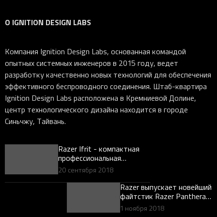
О IGNITION
DESIGN
LABS
Компания Ignition Design Labs, основанная командой
опытных системных инженеров в 2015 году, ведет
разработку качественно новых технологий для обеспечения
эффективного беспроводного соединения. Штаб-квартира
Ignition Design Labs расположена в Кремниевой Долине,
центр технологического дизайна находится в городе
Синьчжу, Тайвань.
Razer Ifrit - компактная
профессиональная
гарнитура для стримеров
20 сентября 2018
Razer выпускает новейший
файтстик Razer Panthera
Evo
1 ноября 2018