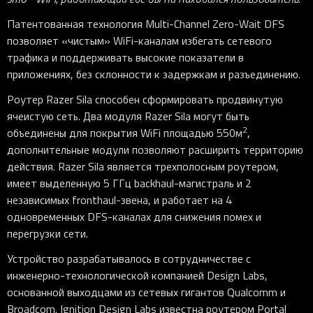
Патентованная технология Multi-Channel Zero-Wait DFS
позволяет «чистым» WiFi-каналам избегать сетевого
трафика и поддерживать высокие показатели в
приложениях, без склонности к задержкам и разъединению.
Роутер Razer Sila способен сформировать продвинутую
ячеистую сеть. Два модуля Razer Sila могут быть
2
объединены для покрытия WiFi площадью 550м
,
дополнительные модули позволяют расширить территорию
действия. Razer Sila является трехполосным роутером,
имеет выделенную 5 ГГц backhaul-магистраль и 2
независимых fronthaul-звена, и работает на 4
одновременных DFS-каналах для снижения помех и
перегрузки сети.
Устройство разрабатывалось в сотрудничестве с
инженерно-технологической компанией Design Labs,
основанной выходцами из сетевых гигантов Qualcomm и
Broadcom. Ignition Design Labs известна роутером Portal