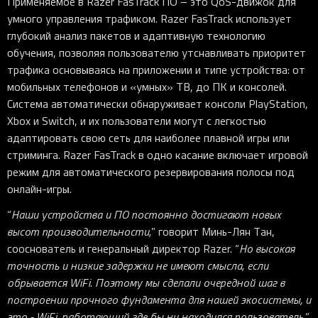
Применяемое в Razer FasTrack ПО – это QoS-движок для
умного управления трафиком. Razer FasTrack использует
глубокий анализ пакетов и адаптивную технологию
обучения, позволяя пользователю утснавливать приоритет
трафика основываясь на приложении и типе устройства: от
мобильных телефонов и «умных» ТВ, до ПК и консолей.
Система автоматически обнаруживает консоли PlayStation,
Xbox и Switch, и их пользователи могут с легкостью
адаптировать свою сеть для наиболее плавной игры или
стриминга. Razer FasTrack в одно касание включает игровой
режим для автоматического резервирования полосы под
онлайн-игры.
“
Наши устройства и ПО постоянно достигают новых
высот производительности,
” говорит Минь-Лян Тан,
сооснователь и генеральный директор Razer. “
Но высокая
точность и низкие задержки не имеют смысла, если
обрывается WiFi. Поэтому мы сделали очередной шаг в
построении прочного фундамента для нашей экосистемы, и
это - WiFi, работающий где бы ни находился пользователь.
”