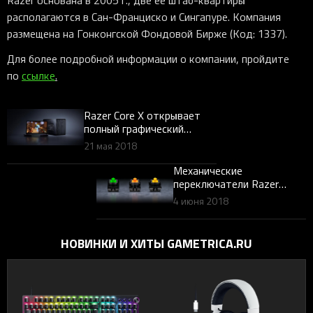
Razer основана в 2005 г., две ее штаб-квартиры
располагаются в Сан-Франциско и Сингапуре. Компания
размещена на Гонконгской Фондовой Бирже (Код: 1337).
Для более подробной информации о компании, пройдите
по
ссылке
.
Razer Core X открывает
полный графический
потенциал лэптопов:
21 мая 2018
более просторный, более
мощный, более доступный
Механические
переключатели Razer
вскоре будут
4 июня 2018
использоваться в
клавиатурах сторонних
производителей
НОВИНКИ И ХИТЫ GAMETRICA.RU