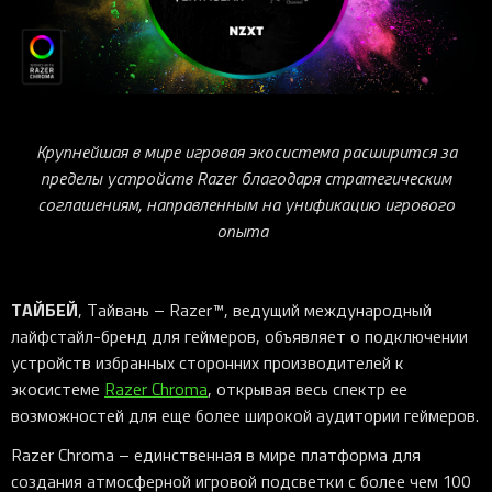
iOS-приложения
Рюкзаки
Pro Click
Tartarus
Hammerhead
Wireless Control Pod
Kraken Kitty
Goliathus
Pro Click V2
Киберспорт
Аксессуары
Аксессуары
Аксессуары для мышей
Аксессуары для клавиатур
Аксессуары для аудио
Kiyo
Firefly
Pro Click V2 Vertical
Игровые ивенты
Коллаборации
Новинки
Игровые мыши
Все клавиатуры
Все аудио для ПК
Контроллеры
HyperFlux V2
Pro Type Ergo
Софт
Освещение
Strider
Pro Type
Synapse 4
Крупнейшая в мире игровая экосистема расширится за
Ripsaw
Sphex
Pro Glide XXL
Synapse 3
пределы устройств
Razer
благодаря стратегическим
Все устройства
Gigantus
Chroma™ RGB
соглашениям, направленным на унификацию игрового
опыта
Pro Glide
THX Spatial
7.1 Sound
Synapse 2 Legacy
ТАЙБЕЙ
, Тайвань – Razer™, ведущий международный
лайфстайл-бренд для геймеров, объявляет о подключении
Virtual Ring Light
устройств избранных сторонних производителей к
Razer Axon
экосистеме
Razer
Chroma
, открывая весь спектр ее
возможностей для еще более широкой аудитории геймеров.
Streamer Companion App
Razer
Chroma – единственная в мире платформа для
Cortex
создания атмосферной игровой подсветки с более чем 100