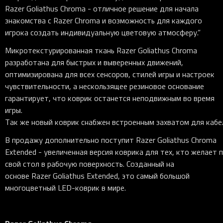
Razer
Goliathus
Chroma - отличное решение для начала
знакомства с Razer
Chroma и возможность для каждого
игрока создать индивидуальную цветовую атмосферу.”
Микротекстурированная ткань Razer
Goliathus
Chroma
разработана для быстрых и выверенных движений,
оптимизирована для всех сенсоров, стилей игры и настроек
чувствительности, а нескользящее резиновое основание
гарантирует, что коврик останется неподвижным во время
игры.
Так
же
новый
коврик
снабжен
встроенным
захватом
для
кабе
В
продажу дополнительно
поступит Razer
Goliathus
Chroma
Extended - увеличенная
версия
коврика
для
тех, кто
желает
свой
стол
в
рабочую
поверхность. Созданный на
основе Razer
Goliathus
Extended, это самый большой
многоцветный LED-коврик в мире.