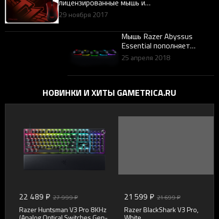
лицензированные мышь и
коврик
29 ноября 2017
Мышь Razer Abyssus
Essential пополняет
линейку устройств
25 апреля 2018
начального уровня с
поддержкой Chroma
НОВИНКИ И ХИТЫ GAMETRICA.RU
22 489 ₽
21 599 ₽
27 999 ₽
21 699 ₽
Razer Huntsman V3 Pro 8KHz
Razer BlackShark V3 Pro,
(Analog Optical Switches Gen-
White