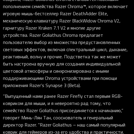
пополнением семейства Razer
Chroma™, которое включает
игровую мышь-бестселлер Razer
DeathAdder
Elite,
механическую клавиатуру Razer
BlackWidow
Chroma
V2,
гарнитуру Razer
Kraken 7.1 V2 и многие другие
устройства. Razer
Goliathus
Chroma предлагает
пользователю выбор из множества предустановленных
световых эффектов, включая спектральный цикл, дыхание,
реактивный, волну и прочие. Подстветка так же может
быть настроена вручную для создания индивидуальной
цветовой атмосферы и синхронизирована с иными
поддерживающими Chroma устройствами при помощи
приложения Razer’s
Synapse 3 (Beta).
“Выпущенный нами ранее Razer
Firefly стал первым RGB-
ковриком для мыши, и я невероятно рад тому, что
семейство Razer
Goliathus присоединяется к начинанию,”
говорит Минь-Лян Тан, сооснователь и генеральный
директор Razer. “Razer
Goliathus – наш самый популярный
коврик для геймеров из-за его удобства и практичности.