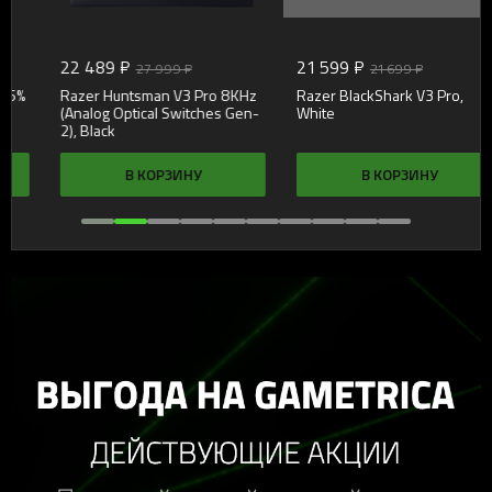
22 489 ₽
21 599 ₽
27 999 ₽
21 699 ₽
Razer Huntsman V3 Pro 8KHz
Razer BlackShark V3 Pro,
(Analog Optical Switches Gen-
White
2), Black
В КОРЗИНУ
В КОРЗИНУ