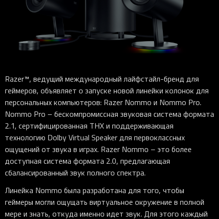
iOS-приложения
Рюкзаки
Pro Click
Tartarus
Hammerhead
Wireless Control Pod
Kraken Kitty
Goliathus
Pro Click V2
Киберспорт
Аксессуары
Аксессуары
Аксессуары для мышей
Аксессуары для клавиатур
Аксессуары для аудио
Kiyo
Firefly
Pro Click V2 Vertical
Игровые ивенты
Коллаборации
Новинки
Игровые мыши
Все клавиатуры
Все аудио для ПК
Контроллеры
HyperFlux V2
Pro Type Ergo
Софт
Освещение
Strider
Pro Type
Synapse 4
Ripsaw
Sphex
Pro Glide XXL
Synapse 3
Razer™, ведущий международный лайфстайл-бренд для
Все устройства
Gigantus
Chroma™ RGB
геймеров, объявляет о запуске новой линейки колонок для
персональных компьютеров: Razer Nommo и Nommo Pro.
Pro Glide
THX Spatial
Nommo Pro – бескомпромиссная звуковая система формата
7.1 Sound
2.1, сертифицированная THX и поддерживающая
технологию Dolby Virtual Speaker для первоклассных
Synapse 2 Legacy
ощущений от звука в играх. Razer Nommo – это более
Virtual Ring Light
доступная система формата 2.0, предлагающая
Razer Axon
сбалансированный звук полного спектра.
Streamer Companion App
Линейка Nommo была разработана для того, чтобы
геймеры могли ощущать виртуальное окружение в полной
Cortex
мере и знать, откуда именно идет звук. Для этого каждый