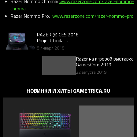
Razer Nommo Chroma:
www.razerzone.com/razer-nommo-
chroma
Razer Nommo Pro:
www.razerzone.com/razer-nommo-pro
RAZER @ CES 2018.
Project Linda:
концептуальный гибрид
8 января 2018
лэптопа и Android-
смартфона
Razer на игровой выставке
GamesCom 2019
22 августа 2019
НОВИНКИ И ХИТЫ GAMETRICA.RU