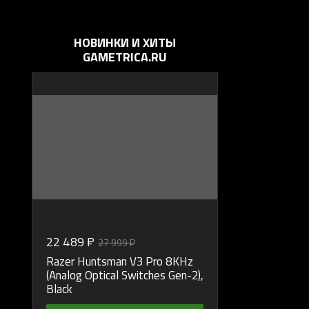
НОВИНКИ И ХИТЫ
GAMETRICA.RU
22 489 ₽
21 599 ₽
27 999 ₽
21 6
%
Razer Huntsman V3 Pro 8KHz
Razer BlackSh
(Analog Optical Switches Gen-2),
Black
В 