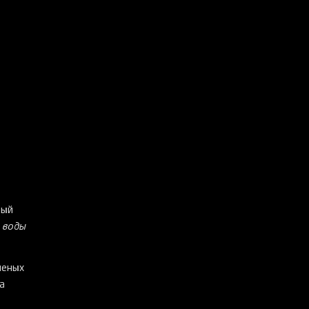
ный
т воды
леных
а
ь