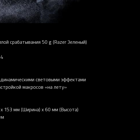
лой срабатывания 50 g (Razer Зеленый)
54
 динамическими световыми эффектами
астройкой макросов «на лету»
26 999 ₽
x 153 мм (Ширина) x 60 мм (Высота)
29 999 ₽
ем
Razer BlackWidow V4 Pro 75
(Orange Switch), Black
В КОРЗИНУ