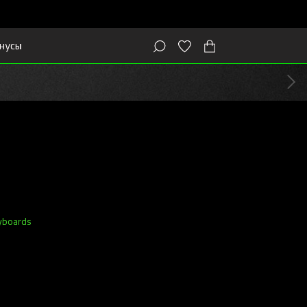
нусы
yboards