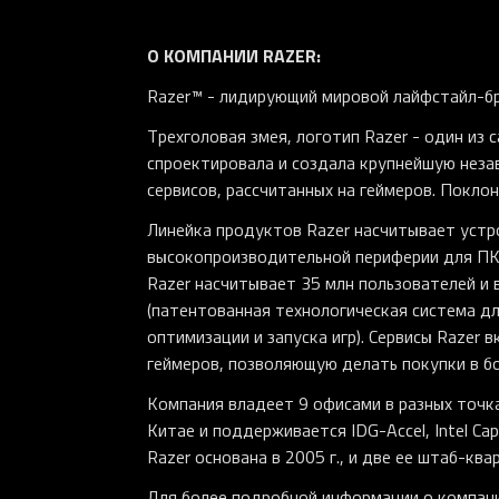
О КОМПАНИИ RAZER:
Razer™ - лидирующий мировой лайфстайл-бр
Трехголовая змея, логотип Razer - один из
спроектировала и создала крупнейшую неза
сервисов, рассчитанных на геймеров. Покло
Линейка продуктов Razer насчитывает устр
высокопроизводительной периферии для ПК 
Razer насчитывает 35 млн пользователей и 
(патентованная технологическая система дл
оптимизации и запуска игр). Сервисы Razer
геймеров, позволяющую делать покупки в бо
Компания владеет 9 офисами в разных точк
Китае и поддерживается IDG-Accel, Intel Capi
Razer основана в 2005 г., и две ее штаб-кв
Для более подробной информации о компан