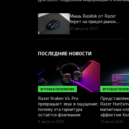
Мышь Basilisk от Razer
берет на прицел рынок
FPS
31 августа 2017
ПОСЛЕДНИЕ НОВОСТИ
ИГРОВАЯ ПЕРИФЕРИЯ
ИГРОВАЯ ПЕРИФ
Razer Kraken V4 Pro
Представляем
превращает звук в ощущение:
Razer Huntsm
почему эта гарнитура
магнитных кл
остаётся флагманом
эффектом Хо
6 августа 2026
31 июля 2026