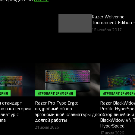
Razer Wolverine
Tournament Edition 
непревзойденный
16 ноября 2017
контроллер для Xbo
ЕРИЯ
ИГРОВАЯ ПЕРИФЕРИЯ
ИГРОВАЯ ПЕРИФЕР
 стандарт
Razer Pro Type Ergo:
Razer BlackWid
an в категории
подробный обзор
Profile HyperSp
авиатур с
эргономичной клавиатуры для
обзор линейки и
лла
долгой работы
BlackWidow V4 
HyperSpeed
21 июля 2026
17 июля 2026