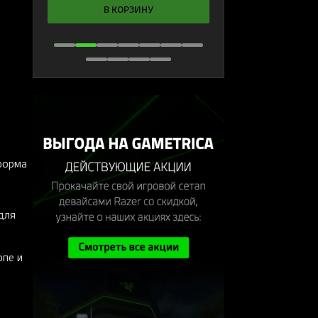
В КОРЗИНУ
форма
для
опе и