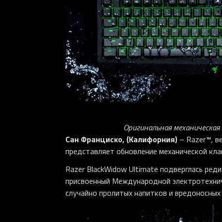
Оригинальная механическая
Сан Франциско, (Калифорния)
– Razer™, в
представляет обновление механической клав
Razer BlackWidow Ultimate подверглась ред
присвоенный Международной электротехнич
случайно пролитых напитков и вредоносных