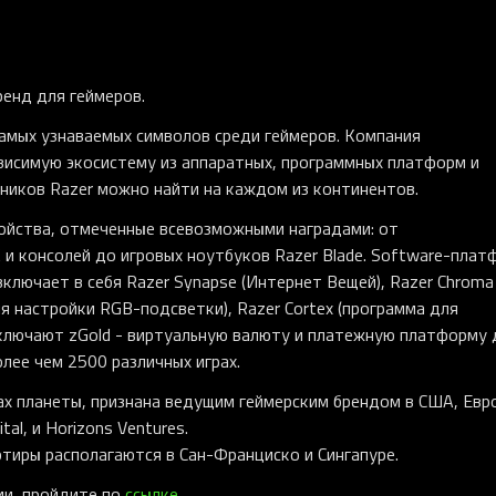
енд для геймеров.
 самых узнаваемых символов среди геймеров. Компания
висимую экосистему из аппаратных, программных платформ и
нников Razer можно найти на каждом из континентов.
ойства, отмеченные всевозможными наградами: от
и консолей до игровых ноутбуков Razer Blade. Software-плат
включает в себя Razer Synapse (Интернет Вещей), Razer Chroma
я настройки RGB-подсветки), Razer Cortex (программа для
 включают zGold - виртуальную валюту и платежную платформу 
лее чем 2500 различных играх.
ах планеты, признана ведущим геймерским брендом в США, Евр
tal, и Horizons Ventures.
артиры располагаются в Сан-Франциско и Сингапуре.
ии, пройдите по
ссылке
.