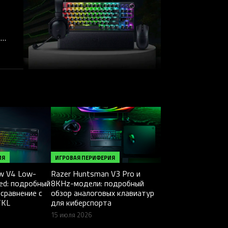
-
x One
ИЯ
ИГРОВАЯ ПЕРИФЕРИЯ
ow V4 Low-
Razer Huntsman V3 Pro и
eed: подробный
8KHz-модели: подробный
 сравнение с
обзор аналоговых клавиатур
TKL
для киберспорта
15 июля 2026