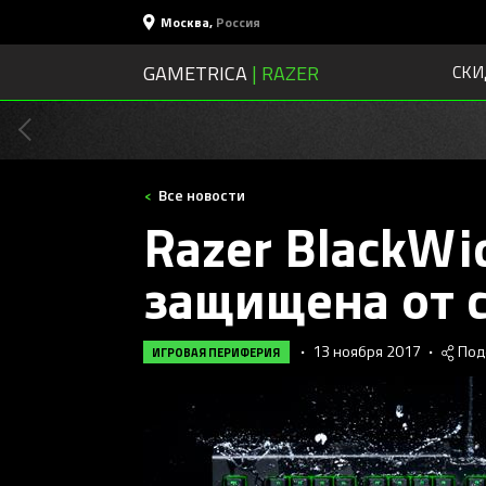
Москва
,
Россия
GAMETRICA
| RAZER
СКИ
Все новости
Razer BlackWi
защищена от 
•
13 ноября 2017
•
Под
ИГРОВАЯ ПЕРИФЕРИЯ