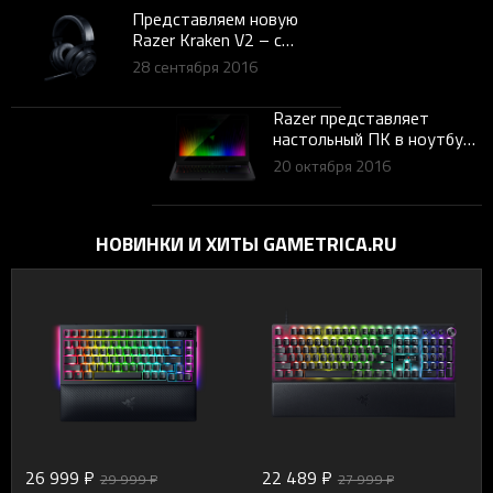
Представляем новую
Razer Kraken V2 – с
обновленными
28 сентября 2016
динамиками, цельной
алюминиевой рамкой и
Razer представляет
повышенным уровнем
настольный ПК в ноутбуке
комфорта для
- новый игровой ноутбук
кибеспортсменов
20 октября 2016
Razer Blade Pro
НОВИНКИ И ХИТЫ GAMETRICA.RU
22 489 ₽
21 599 ₽
27 999 ₽
21 699 ₽