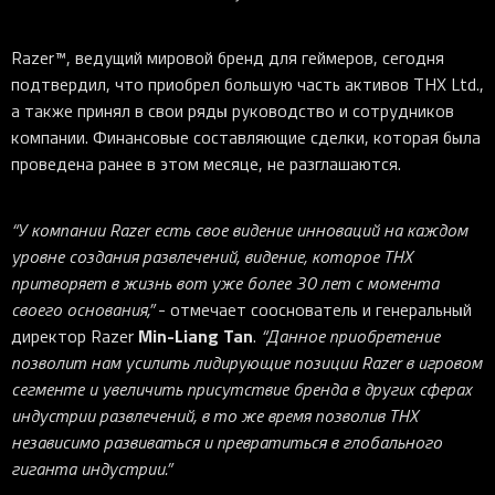
iOS-приложения
Рюкзаки
Pro Click
Tartarus
Hammerhead
Wireless Control Pod
Kraken Kitty
Goliathus
Pro Click V2
Киберспорт
Аксессуары
Аксессуары
Аксессуары для мышей
Аксессуары для клавиатур
Аксессуары для аудио
Kiyo
Firefly
Pro Click V2 Vertical
Игровые ивенты
Razer™, ведущий мировой бренд для геймеров, сегодня
Коллаборации
подтвердил, что приобрел большую часть активов THX Ltd.,
Новинки
Игровые мыши
Все клавиатуры
Все аудио для ПК
Контроллеры
HyperFlux V2
Pro Type Ergo
Софт
а также принял в свои ряды руководство и сотрудников
Освещение
Strider
Pro Type
Synapse 4
компании. Финансовые составляющие сделки, которая была
Ripsaw
Sphex
Pro Glide XXL
Synapse 3
проведена ранее в этом месяце, не разглашаются.
Все устройства
Gigantus
Chroma™ RGB
“У компании Razer есть свое видение инноваций на каждом
Pro Glide
THX Spatial
уровне создания развлечений, видение, которое THX
7.1 Sound
притворяет в жизнь вот уже более 30 лет с момента
своего основания,”
- отмечает сооснователь и генеральный
Synapse 2 Legacy
Min-Liang Tan
директор Razer
.
“Данное приобретение
Virtual Ring Light
позволит нам усилить лидирующие позиции Razer в игровом
Razer Axon
сегменте и увеличить присутствие бренда в других сферах
индустрии развлечений, в то же время позволив THX
Streamer Companion App
независимо развиваться и превратиться в глобального
Cortex
гиганта индустрии.”