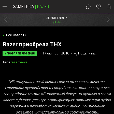
GAMETRICA
| RAZER
8 (800) 200-28-81
Москва
,
Россия
ЛЕТНИЕ СКИДКИ
ЗДЕСЬ >
СКИДКИ
Все новости
Магазин
Razer приобрела THX
Акции
ПК
•
17 октября 2016
•
Поделиться
ИГРОВАЯ ПЕРИФЕРИЯ
Мыши
Мыши Razer
Теги:
razer
news
Консоли
Клавиатуры
Cobra
Клавиатуры Razer
PlayStation
Наушники
DeathAdder
Huntsman
Мобильные
Наушники Razer
Xbox
Наушники
THX получила новый виток своего развития в качестве
Колонки
Viper
Blackwidow
Kraken
Колонки Razer
Новости
стартапа; руководство и сотрудники компании сохранят
Контроллеры
Коврики
Naga
Ornata
Blackshark
Leviathan
Новые игры
Стриминг Razer
свои рабочие места; обновленный фокус на лучшую в своем
Бонусы
Аксессуары
Геймпады
Basilisk
Joro
Barracuda
Nommo
Moray
классе аудиовизуальную сертификацию; оптимизация аудио
Игровая периферия
Коврики Razer
звучания и разработка ключевых аудио и визуальных
Android-приложения
Стриминг
Orochi V2
Pro Type
Kraken Kitty
Clio
Seiren
Atlas
Сетапы и гайды
Офисный Razer
объектов интеллектуальной собственности.