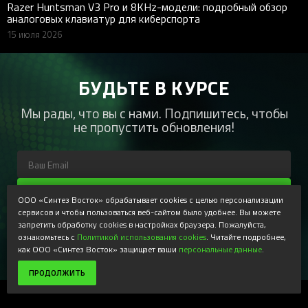
Razer Huntsman V3 Pro и 8KHz-модели: подробный обзор
аналоговых клавиатур для киберспорта
15 июля 2026
БУДЬТЕ В КУРСЕ
Мы рады, что вы с нами. Подпишитесь, чтобы
не пропустить обновления!
ПОДПИСАТЬСЯ
ООО «Синтез Восток» обрабатывает cookies с целью персонализации
сервисов и чтобы пользоваться веб-сайтом было удобнее. Вы можете
Регистрируясь, Вы соглашаетесь получать наши
запретить обработку cookies в настройках браузера. Пожалуйста,
информационные рассылки и специальные предложения,
ознакомьтесь с
Политикой использования cookies
. Читайте подробнее,
доступные только для подписчиков. Ознакомьтесь с нашей
как ООО «Синтез Восток» защищает ваши
персональные данные
.
Политикой конфиденциальности
ПРОДОЛЖИТЬ