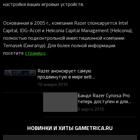
настройки ваших игровых устройств.
Основанная в 2005 г., компания Razer спонсируется Intel
Capital, IDG-Accel и Heliconia Capital Management (Heliconia),
полностью подконтрольной инвестиционной компании
Temasek (Сингапур). Для более полной информации
посетите
страницу
.
Razer анонсирует самую
продвинутую в мире веб-
камеру
10 января 2016
Бандл Razer Cynosa Pro
теперь доступен и для
российских игроков
6 марта 2016
НОВИНКИ И ХИТЫ GAMETRICA.RU