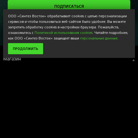
ПОДПИСАТЬСЯ
ООО «Синтез Восток» обрабатывает cookies с целью персонализации
Регистрируясь, Вы соглашаетесь получать наши
информационные рассылки и специальные предложения,
сервисов и чтобы пользоваться веб-сайтом было удобнее. Вы можете
доступные только для подписчиков. Ознакомьтесь с нашей
запретить обработку cookies в настройках браузера. Пожалуйста,
Политикой конфиденциальности
ознакомьтесь с
Политикой использования cookies
. Читайте подробнее,
как ООО «Синтез Восток» защищает ваши
персональные данные
.
ПРОДОЛЖИТЬ
Магазин
+
Компания
+
Поддержка
+
Наши ресурсы
+
Вверх