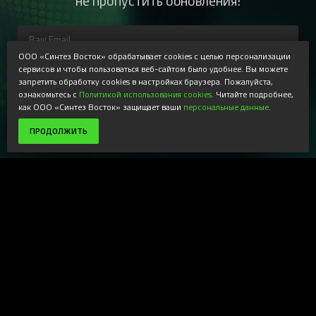
ООО «Синтез Восток» обрабатывает cookies с целью персонализации
ПОДПИСАТЬСЯ
сервисов и чтобы пользоваться веб-сайтом было удобнее. Вы можете
запретить обработку cookies в настройках браузера. Пожалуйста,
Регистрируясь, Вы соглашаетесь получать наши
ознакомьтесь с
Политикой использования cookies
. Читайте подробнее,
информационные рассылки и специальные предложения,
как ООО «Синтез Восток» защищает ваши
персональные данные
.
доступные только для подписчиков. Ознакомьтесь с нашей
Политикой конфиденциальности
ПРОДОЛЖИТЬ
Магазин
+
Компания
+
Поддержка
+
Наши ресурсы
+