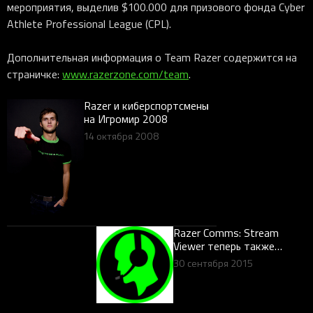
мероприятия, выделив $100.000 для призового фонда Cyber
Athlete Professional League (CPL).
Дополнительная информация о Team Razer содержится на
страничке:
www.razerzone.com/team
.
Razer и киберспортсмены
на Игромир 2008
14 октября 2008
Razer Comms: Stream
Viewer теперь также
позволяет следить за
30 сентября 2015
киберспортивными
турнирами