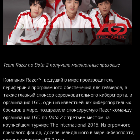
iOS-приложения
Рюкзаки
Pro Click
Tartarus
Hammerhead
Wireless Control Pod
Kraken Kitty
Goliathus
Pro Click V2
Киберспорт
Аксессуары
Аксессуары
Аксессуары для мышей
Аксессуары для клавиатур
Аксессуары для аудио
Kiyo
Firefly
Pro Click V2 Vertical
Игровые ивенты
Коллаборации
Новинки
Игровые мыши
Все клавиатуры
Все аудио для ПК
Контроллеры
HyperFlux V2
Pro Type Ergo
Софт
Освещение
Strider
Pro Type
Synapse 4
Ripsaw
Sphex
Pro Glide XXL
Synapse 3
Все устройства
Gigantus
Chroma™ RGB
Team
Razer
по
Dota
2 получила миллионные призовые
Pro Glide
THX Spatial
7.1 Sound
Компания Razer™, ведущий в мире производитель
периферии и программного обеспечения для геймеров, а
Synapse 2 Legacy
также главный спонсор соревновательного киберспорта, и
Virtual Ring Light
организация LGD, один из известнейших киберспортивных
Razer Axon
брендов в мире, поздравили спонсируемую Razer команду
организации LGD по
Dota
2
с третьим местом на
Streamer Companion App
крупнейшем турнире The International 2015. Из огромного
Cortex
призового фонда, доселе невиданного в мире киберспорта,
команда получила $2,2 млн.