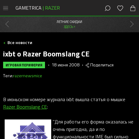
GAMETRICA
| RAZER
8 (800) 200-28-81
Москва
,
Россия
ЛЕТНИЕ СКИДКИ
ЗДЕСЬ >
СКИДКИ
Все новости
Магазин
ixbt о Razer Boomslang CE
Акции
ПК
•
18 июня 2008
•
Поделиться
ИГРОВАЯ ПЕРИФЕРИЯ
Мыши
Мыши Razer
Теги:
razer
news
mice
Консоли
Клавиатуры
Cobra
Клавиатуры Razer
PlayStation
Наушники
DeathAdder
Huntsman
Мобильные
Наушники Razer
Xbox
Наушники
В июньском номере журнала ixbt вышла статья о мышке
Колонки
Viper
Blackwidow
Kraken
Колонки Razer
Новости
Razer Boomslang CE
:
Контроллеры
Коврики
Naga
Ornata
Blackshark
Leviathan
Новые игры
Стриминг Razer
Бонусы
Аксессуары
Геймпады
Basilisk
Joro
Barracuda
Nommo
Moray
"Для работы его форма оказалась не
Игровая периферия
Коврики Razer
очень пригодна, да и по
Android-приложения
Стриминг
Orochi V2
Pro Type
Kraken Kitty
Clio
Seiren
Atlas
Сетапы и гайды
Офисный Razer
функциональности IME был сильно