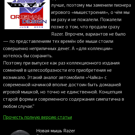
iOS-приложения
Рюкзаки
Pro Click
Tartarus
Hammerhead
Wireless Control Pod
Kraken Kitty
Goliathus
Pro Click V2
Киберспорт
лучше, поэтому мы заменили пионера
Аксессуары
игрового «мышестроения», о чём мы
Аксессуары
Аксессуары для мышей
Аксессуары для клавиатур
Аксессуары для аудио
Kiyo
Firefly
Pro Click V2 Vertical
Игровые ивенты
Коллаборации
ни разу и не пожалели. Пожалели
Новинки
Игровые мыши
Все клавиатуры
Все аудио для ПК
Контроллеры
HyperFlux V2
Pro Type Ergo
Софт
позже о том, что продали сразу
Освещение
Strider
Pro Type
Synapse 4
Razer. Впрочем, вариантов не было
— по представлениям тех времён обе мыши стоили
Ripsaw
Sphex
Pro Glide XXL
Synapse 3
совершенно неприличных денег. А «для коллекции»
Все устройства
Gigantus
Chroma™ RGB
хотелось бы сохранить.
Поэтому при выпуске как раз коллекционного издания
Pro Glide
THX Spatial
сомнений в целесообразности его приобретения не
7.1 Sound
возникало. Этакий аналог автомобиля «Чайка» с
современной начинкой вполне достоин быть домашней
Synapse 2 Legacy
игровой мышкой, но точно не единственной. Концепция
Virtual Ring Light
старой формы и современного содержания симпатична в
Razer Axon
любом случае."
Streamer Companion App
Прочесть полную версию статьи
Cortex
Новая мышь Razer