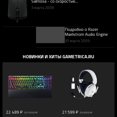
Salmosa - со скоростью
света
3 марта 2008
Подробно о Razer
Maelstrom Audio Engine
30 марта 2009
НОВИНКИ И ХИТЫ GAMETRICA.RU
22 489 ₽
21 599 ₽
27 999 ₽
21 699 ₽