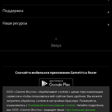
Поддержка
+
Наши ресурсы
+
Вверх
Скачайте мобильное приложение Gametrica Razer
ООО «Синтез Восток» обрабатывает cookies с целью персонализации
сервисов и чтобы пользоваться веб-сайтом было удобнее. Вы можете
Powered by Syntes. Интернет-магазин gametrica.ru поддерживается и
запретить обработку cookies в настройках браузера. Пожалуйста,
обслуживается ООО «Синтез Восток». Copyright © 2026 ООО «Синтез
ознакомьтесь с
Политикой использования cookies
. Читайте подробнее,
Восток». Все права защищены.
как ООО «Синтез Восток» защищает ваши
персональные данные
.
Используемые торговые марки принадлежат соответствующим