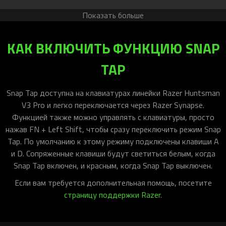
Switches Gen-2), Black
Укороченная Tenkeyless аналоговая оптическая киберспортивная
клавиатура с частотой опроса 8000 Гц и подсветкой Razer Chroma™
RGB
18 999 ₽
23 499 ₽
В КОРЗИНУ
В наличии
Показать больше
КАК ВКЛЮЧИТЬ ФУНКЦИЮ SNAP
TAP
Snap Tap доступна на клавиатурах линейки Razer Huntsman
V3 Pro и легко переключается через Razer Synapse.
Функцией также можно управлять с клавиатуры, просто
нажав FN + Left Shift, чтобы сразу переключить режим Snap
Tap. По умолчанию к этому режиму подключены клавиши A