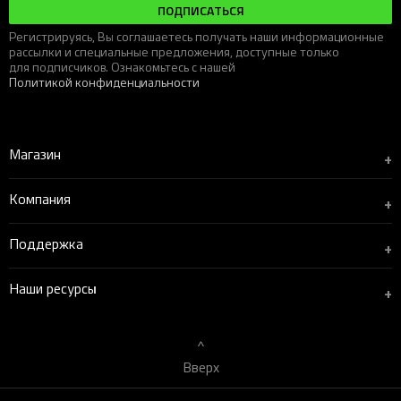
ПОЛУЧИТЕ СКИДКУ 500 ₽ НА ВАШ ЗАКАЗ
СЕГОДНЯ!
Подпишитесь на наши информационные рассылки
и получите
500 ₽ скидки
на первую покупку в Gametrica. Не
суммируется с другими акциями.
ПОДПИСАТЬСЯ
Регистрируясь, Вы соглашаетесь получать наши информационные
рассылки и специальные предложения, доступные только
для подписчиков. Ознакомьтесь с нашей
Политикой конфиденциальности
Магазин
+
Компания
+
Поддержка
+