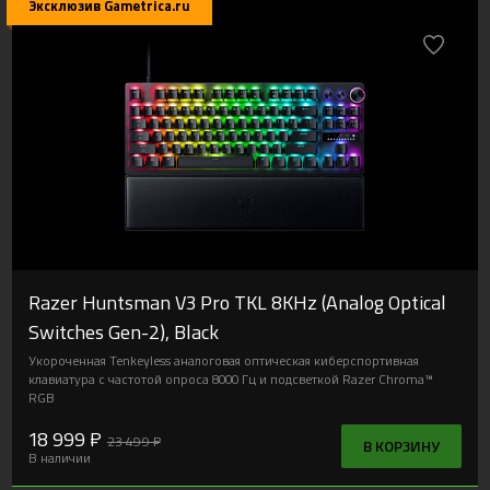
подсветкой, многофункциональным роллером и 11 дополнительными
кнопками управления. 3 типа подключения: 2,4ГГц, Bluetooth и USB
Type C.
18 999 ₽
21 499 ₽
В КОРЗИНУ
В наличии
Эксклюзив Gametrica.ru
Razer Huntsman V3 Pro TKL 8KHz (Analog Optical