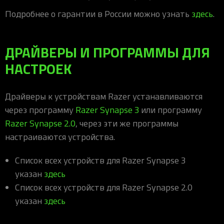
iOS-приложения
Рюкзаки
Pro Click
Tartarus
Hammerhead
Wireless Control Pod
Kraken Kitty
Goliathus
Pro Click V2
Киберспорт
Аксессуары
Подробнее о гарантии в России можно узнать
здесь
.
Аксессуары
Аксессуары для мышей
Аксессуары для клавиатур
Аксессуары для аудио
Kiyo
Firefly
Pro Click V2 Vertical
Игровые ивенты
Коллаборации
Новинки
Игровые мыши
Все клавиатуры
Все аудио для ПК
Контроллеры
HyperFlux V2
Pro Type Ergo
Софт
ДРАЙВЕРЫ И ПРОГРАММЫ ДЛЯ
Освещение
Strider
Pro Type
Synapse 4
НАСТРОЕК
Ripsaw
Sphex
Pro Glide XXL
Synapse 3
Все устройства
Gigantus
Chroma™ RGB
Драйверы к устройствам Razer устанавливаются
Pro Glide
THX Spatial
через программу
Razer Synapse 3
или программу
Razer Synapse 2.0
, через эти же программы
7.1 Sound
настраиваются устройства.
Synapse 2 Legacy
Virtual Ring Light
Список всех устройств для Razer Synapse 3
указан
здесь
Razer Axon
Список всех устройств для Razer Synapse 2.0
Streamer Companion App
указан
здесь
Cortex