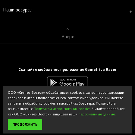
Наши ресурсы
+
Вверх
Скачайте мобильное приложение Gametrica Razer
ООО «Синтез Восток» обрабатывает cookies с целью персонализации
сервисов и чтобы пользоваться веб-сайтом было удобнее. Вы можете
Powered by Syntes. Интернет-магазин gametrica.ru поддерживается и
запретить обработку cookies в настройках браузера. Пожалуйста,
обслуживается ООО «Синтез Восток». Copyright © 2026 ООО «Синтез
ознакомьтесь с
Политикой использования cookies
. Читайте подробнее,
Восток». Все права защищены.
как ООО «Синтез Восток» защищает ваши
персональные данные
.
Используемые торговые марки принадлежат соответствующим
владельцам и используются с разрешения владельцев.
ПРОДОЛЖИТЬ
По всем вопросам обращайтесь в чат.