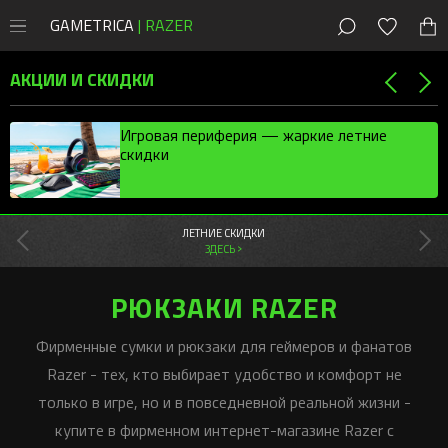
GAMETRICA
| RAZER
8 (800) 200-28-81
Москва
,
Россия
АКЦИИ И СКИДКИ
СКИДКИ
Игровая периферия — жаркие летние
скидки
Магазин
Акции
ПК
Мыши
Мыши Razer
ЛЕТНИЕ СКИДКИ
Консоли
ЗДЕСЬ >
Клавиатуры
Cobra
Клавиатуры Razer
PlayStation
Наушники
DeathAdder
Huntsman
Мобильные
Наушники Razer
РЮКЗАКИ RAZER
Xbox
Наушники
Колонки
Viper
Blackwidow
Kraken
Колонки Razer
Новости
Фирменные сумки и рюкзаки для геймеров и фанатов
Контроллеры
Коврики
Naga
Ornata
Blackshark
Leviathan
Новые игры
Стриминг Razer
Razer - тех, кто выбирает удобство и комфорт не
Бонусы
Аксессуары
Геймпады
Basilisk
Joro
Barracuda
Nommo
Moray
Игровая периферия
Коврики Razer
только в игре, но и в повседневной реальной жизни -
Android-приложения
Стриминг
Orochi V2
Pro Type
Kraken Kitty
Clio
Seiren
Atlas
Сетапы и гайды
купите в фирменном интернет-магазине Razer с
Офисный Razer