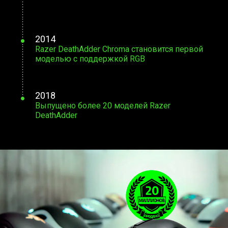
2014
Razer DeathAdder Chroma становится первой
моделью с поддержкой RGB
2018
Выпущено более 20 моделей Razer
DeathAdder