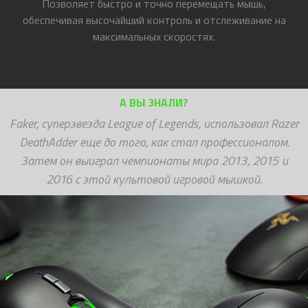
Позволяет быстро и точно перемещать мышь,
обеспечивая высочайший контроль и отслеживание на
максимальных скоростях.
А ВЫ ЗНАЛИ?
Faker, суперзвезда League of Legends, использовал Razer
DeathAdder еще до того, как стал профессионалом.
Затем он выиграл чемпионаты мира 2013, 2015 и
2016 с этой культовой игровой мышкой.